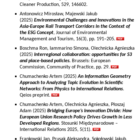
Cleaner Production, 529, 146602.
Antonowicz Mirosław, Majewski Jakub
(2025)
Environmental Challenges and Innovations in the
Asia-Europe Rail Transport Corridors in the Context of
the ESG Concept
, Journal of Environmental
Management and Tourism, 16(3), pp. 191–205.
Boschma Ron, Iammarino Simona, Olechnicka Agnieszka
(2025)
Interregional collaboration: opportunities for S3
and place-based policies.
Brussels: European
Commission, Community of Practice, pp. 29.
Chumachenko Artem (2025)
An Information Geometry
Approach to Analyzing Topic Evolution in Scientific
Networks: From Physics to International Relations
.
Qeios preprint.
Chumachenko Artem, Olechnicka Agnieszka, Płoszaj
Adam (2025)
Bridging Europe’s Innovation Divide: How
European Union Research Policy Drives Growth in Less
Developed Regions
. Stosunki Międzynarodowe –
International Relations 2025, 5(11).
Frankowski Jan, Prusak Aleksandra, Sokołowski Jakub,