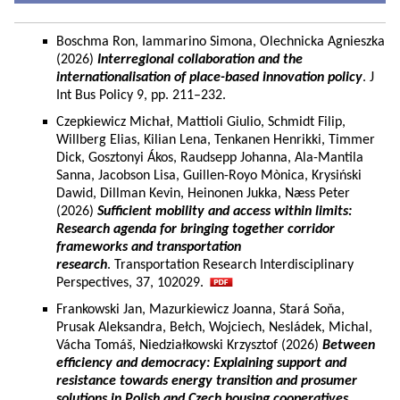
Boschma Ron, Iammarino Simona, Olechnicka Agnieszka
(2026)
Interregional collaboration and the
internationalisation of place-based innovation policy
. J
Int Bus Policy 9, pp. 211–232.
Czepkiewicz Michał, Mattioli Giulio, Schmidt Filip,
Willberg Elias, Kilian Lena, Tenkanen Henrikki, Timmer
Dick, Gosztonyi Ákos, Raudsepp Johanna, Ala-Mantila
Sanna, Jacobson Lisa, Guillen-Royo Mònica, Krysiński
Dawid, Dillman Kevin, Heinonen Jukka, Næss Peter
(2026)
Sufficient mobility and access within limits:
Research agenda for bringing together corridor
frameworks and transportation
research
. Transportation Research Interdisciplinary
Perspectives, 37, 102029.
Frankowski Jan, Mazurkiewicz Joanna, Stará Soňa,
Prusak Aleksandra, Bełch, Wojciech, Nesládek, Michal,
Vácha Tomáš, Niedziałkowski Krzysztof (2026)
Between
efficiency and democracy: Explaining support and
resistance towards energy transition and prosumer
solutions in Polish and Czech housing cooperatives.