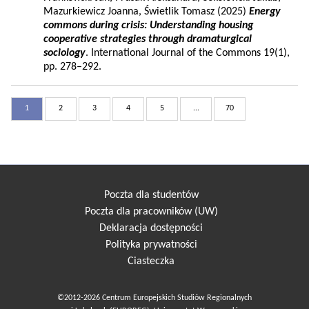
Mazurkiewicz Joanna, Świetlik Tomasz (2025)
Energy
commons during crisis: Understanding housing
cooperative strategies through dramaturgical
sociology
. International Journal of the Commons 19(1),
pp. 278–292.
1
2
3
4
5
...
70
Poczta dla studentów
Poczta dla pracowników (UW)
Deklaracja dostępności
Polityka prywatności
Ciasteczka
©2012-2026 Centrum Europejskich Studiów Regionalnych