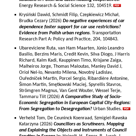
Energy Research & Social Science 132, 104519.
Krysiński Dawid, Schmidt Filip, Czepkiewicz Michał,
Brudka Cezary (2026)
Do negative experiences of car
dependence foster support for car use restrictions?
Evidence from Polish urban regions
. Transportation
Research Part A: Policy and Practice, 204, 104843.
Ubareviciene Ruta, van Ham Maarten, Júnio Leandro
Basílio, Berzins Maris, Credit Kevin, Silva Diogo, J Harris
Richard, Kalm Kadi, Kauppinen Timo, Krisjane Zaiga,
Malheiros Jorge, Thomas Maloutas, Manley David J,
Oriol Nel-lo, Nevanto Milena, Novotný Ladislav,
Ouředníček Martin, Porcel Sergio, Ribardière Antonine,
Šimon Martin, Smętkowski Maciej, Spyrellis Stavros,
Strömgren Magnus, Van Gent Wouter, Wessel Terje,
Tammaru Tiit (2026)
A Comparative Study of Socio-
Economic Segregation in European Capital City-Regions:
From Segregation to Desegregation?
Urban Studies.
Verhelst Tom, De Ceuninck Koenraad, Szmigiel-Rawska
Katarzyna (2026)
Councillors as Scrutineers. Mapping
and Explaining the Objects and Instruments of Council