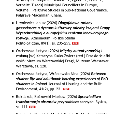
Scrutiny in Europe
In: Heinelt, H., Egner, B., Lysek, J.,
Verhelst, T. (eds) Municipal Councillors in Europe,
Volume I. Palgrave Studies in Sub-National Governance.
Palgrave Macmillan, Cham.
Hryniewicz Janusz (2026)
Długofalowe zmiany
gospodarcze a dystans kulturowy między krajami Grupy
Wyszehradzkiej a europejskim centrum innowacyjnego
rozwoju
. Athenaeum. Polskie Studia
Politologiczne, 89(1), ss. 235-253.
Orchowska Justyna (2026)
Między autentycznością i
zmianą
[w:] Katarzyna Kuzko-Zwierz (red.) Praskie ścieżki
wokół Muzeum Warszawskiej Pragi, Muzeum Warszawy:
Warszawa, ss. 128.
Orchowska Justyna, Wróblewska Nina (2026)
Between
student life and adulthood: housing experiences of PhD
students in Poland
. Journal of Housing and the Built
Environment, 41(2), pp. 23.
Rok Jakub, Boćkowski Mariusz (2026)
Sprawiedliwa
transformacja obszarów przyrodniczo cennych
. Bystra,
ss. 111.