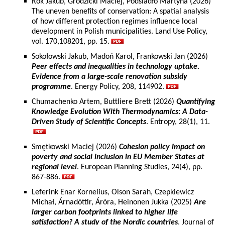
Rok Jakub, Grodzicki Maciej, Podsiadło Martyna (2026)
The uneven benefits of conservation: A spatial analysis
of how different protection regimes influence local
development in Polish municipalities. Land Use Policy,
vol. 170,108201, pp. 15.
Sokołowski Jakub, Madoń Karol, Frankowski Jan (2026)
Peer effects and inequalities in technology uptake.
Evidence from a large-scale renovation subsidy
programme
. Energy Policy, 208, 114902.
Chumachenko Artem, Buttliere Brett (2026)
Quantifying
Knowledge Evolution With Thermodynamics: A Data-
Driven Study of Scientific Concepts
. Entropy, 28(1), 11.
Smętkowski Maciej (2026)
Cohesion policy impact on
poverty and social inclusion in EU Member States at
regional level
. European Planning Studies, 24(4), pp.
867-886.
Leferink Enar Kornelius, Olson Sarah, Czepkiewicz
Michał, Árnadóttir, Áróra, Heinonen Jukka (2025)
Are
larger carbon footprints linked to higher life
satisfaction? A study of the Nordic countries
. Journal of