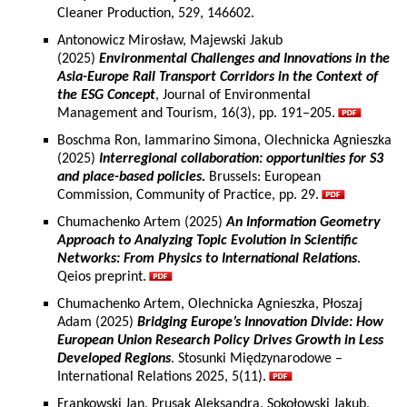
Cleaner Production, 529, 146602.
Antonowicz Mirosław, Majewski Jakub
(2025)
Environmental Challenges and Innovations in the
Asia-Europe Rail Transport Corridors in the Context of
the ESG Concept
, Journal of Environmental
Management and Tourism, 16(3), pp. 191–205.
Boschma Ron, Iammarino Simona, Olechnicka Agnieszka
(2025)
Interregional collaboration: opportunities for S3
and place-based policies.
Brussels: European
Commission, Community of Practice, pp. 29.
Chumachenko Artem (2025)
An Information Geometry
Approach to Analyzing Topic Evolution in Scientific
Networks: From Physics to International Relations
.
Qeios preprint.
Chumachenko Artem, Olechnicka Agnieszka, Płoszaj
Adam (2025)
Bridging Europe’s Innovation Divide: How
European Union Research Policy Drives Growth in Less
Developed Regions
. Stosunki Międzynarodowe –
International Relations 2025, 5(11).
Frankowski Jan, Prusak Aleksandra, Sokołowski Jakub,