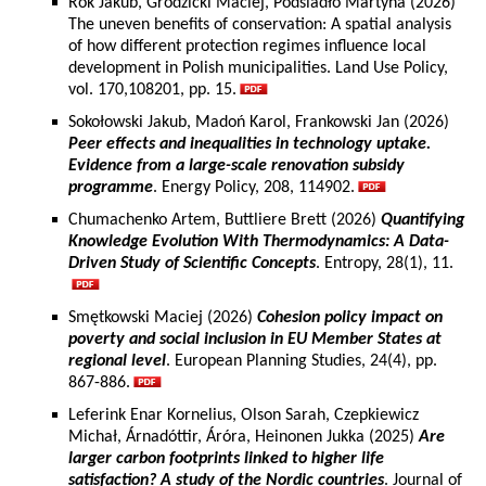
Rok Jakub, Grodzicki Maciej, Podsiadło Martyna (2026)
The uneven benefits of conservation: A spatial analysis
of how different protection regimes influence local
development in Polish municipalities. Land Use Policy,
vol. 170,108201, pp. 15.
Sokołowski Jakub, Madoń Karol, Frankowski Jan (2026)
Peer effects and inequalities in technology uptake.
Evidence from a large-scale renovation subsidy
programme
. Energy Policy, 208, 114902.
Chumachenko Artem, Buttliere Brett (2026)
Quantifying
Knowledge Evolution With Thermodynamics: A Data-
Driven Study of Scientific Concepts
. Entropy, 28(1), 11.
Smętkowski Maciej (2026)
Cohesion policy impact on
poverty and social inclusion in EU Member States at
regional level
. European Planning Studies, 24(4), pp.
867-886.
Leferink Enar Kornelius, Olson Sarah, Czepkiewicz
Michał, Árnadóttir, Áróra, Heinonen Jukka (2025)
Are
larger carbon footprints linked to higher life
satisfaction? A study of the Nordic countries
. Journal of