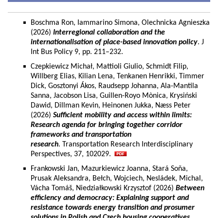
Boschma Ron, Iammarino Simona, Olechnicka Agnieszka
(2026)
Interregional collaboration and the
internationalisation of place-based innovation policy
. J
Int Bus Policy 9, pp. 211–232.
Czepkiewicz Michał, Mattioli Giulio, Schmidt Filip,
Willberg Elias, Kilian Lena, Tenkanen Henrikki, Timmer
Dick, Gosztonyi Ákos, Raudsepp Johanna, Ala-Mantila
Sanna, Jacobson Lisa, Guillen-Royo Mònica, Krysiński
Dawid, Dillman Kevin, Heinonen Jukka, Næss Peter
(2026)
Sufficient mobility and access within limits:
Research agenda for bringing together corridor
frameworks and transportation
research
. Transportation Research Interdisciplinary
Perspectives, 37, 102029.
Frankowski Jan, Mazurkiewicz Joanna, Stará Soňa,
Prusak Aleksandra, Bełch, Wojciech, Nesládek, Michal,
Vácha Tomáš, Niedziałkowski Krzysztof (2026)
Between
efficiency and democracy: Explaining support and
resistance towards energy transition and prosumer
solutions in Polish and Czech housing cooperatives.