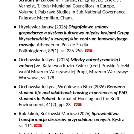
Scrutiny in Europe
In: Heinelt, H., Egner, B., Lysek, J.,
Verhelst, T. (eds) Municipal Councillors in Europe,
Volume I. Palgrave Studies in Sub-National Governance.
Palgrave Macmillan, Cham.
Hryniewicz Janusz (2026)
Długofalowe zmiany
gospodarcze a dystans kulturowy między krajami Grupy
Wyszehradzkiej a europejskim centrum innowacyjnego
rozwoju
. Athenaeum. Polskie Studia
Politologiczne, 89(1), ss. 235-253.
Orchowska Justyna (2026)
Między autentycznością i
zmianą
[w:] Katarzyna Kuzko-Zwierz (red.) Praskie ścieżki
wokół Muzeum Warszawskiej Pragi, Muzeum Warszawy:
Warszawa, ss. 128.
Orchowska Justyna, Wróblewska Nina (2026)
Between
student life and adulthood: housing experiences of PhD
students in Poland
. Journal of Housing and the Built
Environment, 41(2), pp. 23.
Rok Jakub, Boćkowski Mariusz (2026)
Sprawiedliwa
transformacja obszarów przyrodniczo cennych
. Bystra,
ss. 111.