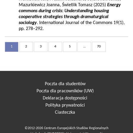
Mazurkiewicz Joanna, Świetlik Tomasz (2025)
Energy
commons during crisis: Understanding housing
cooperative strategies through dramaturgical
sociology
. International Journal of the Commons 19(1),
pp. 278–292.
1
2
3
4
5
...
70
Poczta dla studentów
Poczta dla pracowników (UW)
Deklaracja dostępności
Polityka prywatności
Ciasteczka
©2012-2026 Centrum Europejskich Studiów Regionalnych