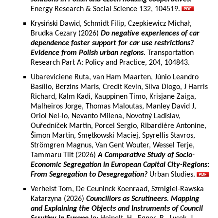
Energy Research & Social Science 132, 104519.
Krysiński Dawid, Schmidt Filip, Czepkiewicz Michał,
Brudka Cezary (2026)
Do negative experiences of car
dependence foster support for car use restrictions?
Evidence from Polish urban regions
. Transportation
Research Part A: Policy and Practice, 204, 104843.
Ubareviciene Ruta, van Ham Maarten, Júnio Leandro
Basílio, Berzins Maris, Credit Kevin, Silva Diogo, J Harris
Richard, Kalm Kadi, Kauppinen Timo, Krisjane Zaiga,
Malheiros Jorge, Thomas Maloutas, Manley David J,
Oriol Nel-lo, Nevanto Milena, Novotný Ladislav,
Ouředníček Martin, Porcel Sergio, Ribardière Antonine,
Šimon Martin, Smętkowski Maciej, Spyrellis Stavros,
Strömgren Magnus, Van Gent Wouter, Wessel Terje,
Tammaru Tiit (2026)
A Comparative Study of Socio-
Economic Segregation in European Capital City-Regions:
From Segregation to Desegregation?
Urban Studies.
Verhelst Tom, De Ceuninck Koenraad, Szmigiel-Rawska
Katarzyna (2026)
Councillors as Scrutineers. Mapping
and Explaining the Objects and Instruments of Council