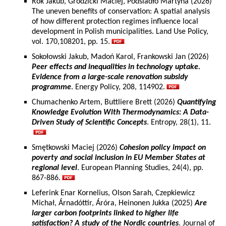
Rok Jakub, Grodzicki Maciej, Podsiadło Martyna (2026)
The uneven benefits of conservation: A spatial analysis
of how different protection regimes influence local
development in Polish municipalities. Land Use Policy,
vol. 170,108201, pp. 15.
Sokołowski Jakub, Madoń Karol, Frankowski Jan (2026)
Peer effects and inequalities in technology uptake.
Evidence from a large-scale renovation subsidy
programme
. Energy Policy, 208, 114902.
Chumachenko Artem, Buttliere Brett (2026)
Quantifying
Knowledge Evolution With Thermodynamics: A Data-
Driven Study of Scientific Concepts
. Entropy, 28(1), 11.
Smętkowski Maciej (2026)
Cohesion policy impact on
poverty and social inclusion in EU Member States at
regional level
. European Planning Studies, 24(4), pp.
867-886.
Leferink Enar Kornelius, Olson Sarah, Czepkiewicz
Michał, Árnadóttir, Áróra, Heinonen Jukka (2025)
Are
larger carbon footprints linked to higher life
satisfaction? A study of the Nordic countries
. Journal of