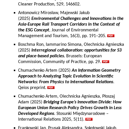
Cleaner Production, 529, 146602.
Antonowicz Mirosław, Majewski Jakub
(2025)
Environmental Challenges and Innovations in the
Asia-Europe Rail Transport Corridors in the Context of
the ESG Concept
, Journal of Environmental
Management and Tourism, 16(3), pp. 191–205.
Boschma Ron, Iammarino Simona, Olechnicka Agnieszka
(2025)
Interregional collaboration: opportunities for S3
and place-based policies.
Brussels: European
Commission, Community of Practice, pp. 29.
Chumachenko Artem (2025)
An Information Geometry
Approach to Analyzing Topic Evolution in Scientific
Networks: From Physics to International Relations
.
Qeios preprint.
Chumachenko Artem, Olechnicka Agnieszka, Płoszaj
Adam (2025)
Bridging Europe’s Innovation Divide: How
European Union Research Policy Drives Growth in Less
Developed Regions
. Stosunki Międzynarodowe –
International Relations 2025, 5(11).
Frankowski Jan, Prusak Aleksandra, Sokołowski Jakub,