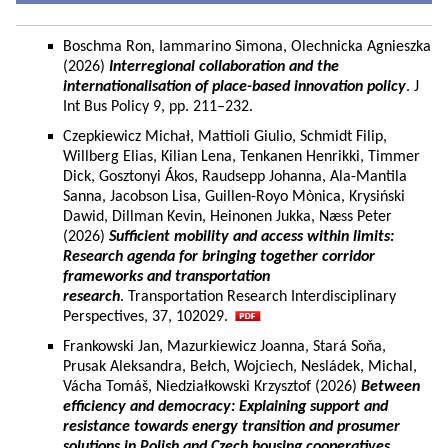
Boschma Ron, Iammarino Simona, Olechnicka Agnieszka
(2026)
Interregional collaboration and the
internationalisation of place-based innovation policy
. J
Int Bus Policy 9, pp. 211–232.
Czepkiewicz Michał, Mattioli Giulio, Schmidt Filip,
Willberg Elias, Kilian Lena, Tenkanen Henrikki, Timmer
Dick, Gosztonyi Ákos, Raudsepp Johanna, Ala-Mantila
Sanna, Jacobson Lisa, Guillen-Royo Mònica, Krysiński
Dawid, Dillman Kevin, Heinonen Jukka, Næss Peter
(2026)
Sufficient mobility and access within limits:
Research agenda for bringing together corridor
frameworks and transportation
research
. Transportation Research Interdisciplinary
Perspectives, 37, 102029.
Frankowski Jan, Mazurkiewicz Joanna, Stará Soňa,
Prusak Aleksandra, Bełch, Wojciech, Nesládek, Michal,
Vácha Tomáš, Niedziałkowski Krzysztof (2026)
Between
efficiency and democracy: Explaining support and
resistance towards energy transition and prosumer
solutions in Polish and Czech housing cooperatives.