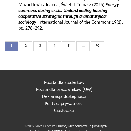
Mazurkiewicz Joanna, Świetlik Tomasz (2025)
Energy
commons during crisis: Understanding housing
cooperative strategies through dramaturgical
sociology
. International Journal of the Commons 19(1),
pp. 278–292.
1
2
3
4
5
...
70
Poczta dla studentów
Poczta dla pracowników (UW)
Deklaracja dostępności
Polityka prywatności
Ciasteczka
©2012-2026 Centrum Europejskich Studiów Regionalnych