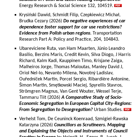
Energy Research & Social Science 132, 104519.
Krysiński Dawid, Schmidt Filip, Czepkiewicz Michał,
Brudka Cezary (2026)
Do negative experiences of car
dependence foster support for car use restrictions?
Evidence from Polish urban regions
. Transportation
Research Part A: Policy and Practice, 204, 104843.
Ubareviciene Ruta, van Ham Maarten, Júnio Leandro
Basílio, Berzins Maris, Credit Kevin, Silva Diogo, J Harris
Richard, Kalm Kadi, Kauppinen Timo, Krisjane Zaiga,
Malheiros Jorge, Thomas Maloutas, Manley David J,
Oriol Nel-lo, Nevanto Milena, Novotný Ladislav,
Ouředníček Martin, Porcel Sergio, Ribardière Antonine,
Šimon Martin, Smętkowski Maciej, Spyrellis Stavros,
Strömgren Magnus, Van Gent Wouter, Wessel Terje,
Tammaru Tiit (2026)
A Comparative Study of Socio-
Economic Segregation in European Capital City-Regions:
From Segregation to Desegregation?
Urban Studies.
Verhelst Tom, De Ceuninck Koenraad, Szmigiel-Rawska
Katarzyna (2026)
Councillors as Scrutineers. Mapping
and Explaining the Objects and Instruments of Council