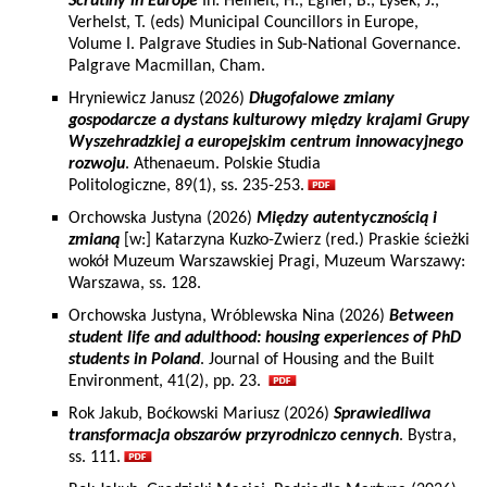
Scrutiny in Europe
In: Heinelt, H., Egner, B., Lysek, J.,
Verhelst, T. (eds) Municipal Councillors in Europe,
Volume I. Palgrave Studies in Sub-National Governance.
Palgrave Macmillan, Cham.
Hryniewicz Janusz (2026)
Długofalowe zmiany
gospodarcze a dystans kulturowy między krajami Grupy
Wyszehradzkiej a europejskim centrum innowacyjnego
rozwoju
. Athenaeum. Polskie Studia
Politologiczne, 89(1), ss. 235-253.
Orchowska Justyna (2026)
Między autentycznością i
zmianą
[w:] Katarzyna Kuzko-Zwierz (red.) Praskie ścieżki
wokół Muzeum Warszawskiej Pragi, Muzeum Warszawy:
Warszawa, ss. 128.
Orchowska Justyna, Wróblewska Nina (2026)
Between
student life and adulthood: housing experiences of PhD
students in Poland
. Journal of Housing and the Built
Environment, 41(2), pp. 23.
Rok Jakub, Boćkowski Mariusz (2026)
Sprawiedliwa
transformacja obszarów przyrodniczo cennych
. Bystra,
ss. 111.