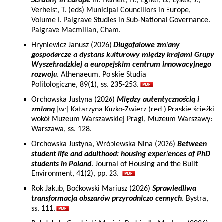
Scrutiny in Europe
In: Heinelt, H., Egner, B., Lysek, J.,
Verhelst, T. (eds) Municipal Councillors in Europe,
Volume I. Palgrave Studies in Sub-National Governance.
Palgrave Macmillan, Cham.
Hryniewicz Janusz (2026)
Długofalowe zmiany
gospodarcze a dystans kulturowy między krajami Grupy
Wyszehradzkiej a europejskim centrum innowacyjnego
rozwoju
. Athenaeum. Polskie Studia
Politologiczne, 89(1), ss. 235-253.
Orchowska Justyna (2026)
Między autentycznością i
zmianą
[w:] Katarzyna Kuzko-Zwierz (red.) Praskie ścieżki
wokół Muzeum Warszawskiej Pragi, Muzeum Warszawy:
Warszawa, ss. 128.
Orchowska Justyna, Wróblewska Nina (2026)
Between
student life and adulthood: housing experiences of PhD
students in Poland
. Journal of Housing and the Built
Environment, 41(2), pp. 23.
Rok Jakub, Boćkowski Mariusz (2026)
Sprawiedliwa
transformacja obszarów przyrodniczo cennych
. Bystra,
ss. 111.