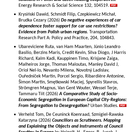
Energy Research & Social Science 132, 104519.
Krysiński Dawid, Schmidt Filip, Czepkiewicz Michał,
Brudka Cezary (2026)
Do negative experiences of car
dependence foster support for car use restrictions?
Evidence from Polish urban regions
. Transportation
Research Part A: Policy and Practice, 204, 104843.
Ubareviciene Ruta, van Ham Maarten, Júnio Leandro
Basílio, Berzins Maris, Credit Kevin, Silva Diogo, J Harris
Richard, Kalm Kadi, Kauppinen Timo, Krisjane Zaiga,
Malheiros Jorge, Thomas Maloutas, Manley David J,
Oriol Nel-lo, Nevanto Milena, Novotný Ladislav,
Ouředníček Martin, Porcel Sergio, Ribardière Antonine,
Šimon Martin, Smętkowski Maciej, Spyrellis Stavros,
Strömgren Magnus, Van Gent Wouter, Wessel Terje,
Tammaru Tiit (2026)
A Comparative Study of Socio-
Economic Segregation in European Capital City-Regions:
From Segregation to Desegregation?
Urban Studies.
Verhelst Tom, De Ceuninck Koenraad, Szmigiel-Rawska
Katarzyna (2026)
Councillors as Scrutineers. Mapping
and Explaining the Objects and Instruments of Council