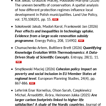
Rok Jakub, Grodzicki Maciej, Podsiadło Martyna (2026)
The uneven benefits of conservation: A spatial analysis
of how different protection regimes influence local
development in Polish municipalities. Land Use Policy,
vol. 170,108201, pp. 15.
Sokołowski Jakub, Madoń Karol, Frankowski Jan (2026)
Peer effects and inequalities in technology uptake.
Evidence from a large-scale renovation subsidy
programme
. Energy Policy, 208, 114902.
Chumachenko Artem, Buttliere Brett (2026)
Quantifying
Knowledge Evolution With Thermodynamics: A Data-
Driven Study of Scientific Concepts
. Entropy, 28(1), 11.
Smętkowski Maciej (2026)
Cohesion policy impact on
poverty and social inclusion in EU Member States at
regional level
. European Planning Studies, 24(4), pp.
867-886.
Leferink Enar Kornelius, Olson Sarah, Czepkiewicz
Michał, Árnadóttir, Áróra, Heinonen Jukka (2025)
Are
larger carbon footprints linked to higher life
satisfaction? A study of the Nordic countries
. Journal of