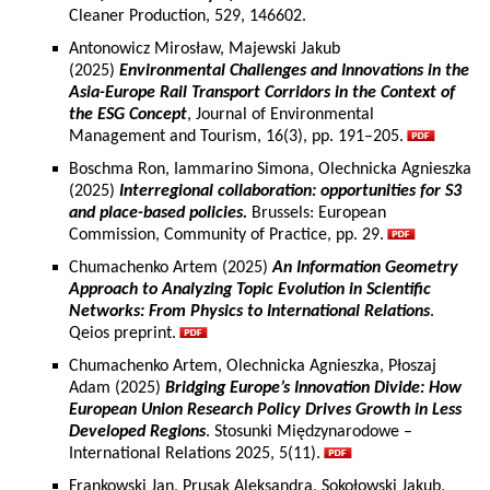
Cleaner Production, 529, 146602.
Antonowicz Mirosław, Majewski Jakub
(2025)
Environmental Challenges and Innovations in the
Asia-Europe Rail Transport Corridors in the Context of
the ESG Concept
, Journal of Environmental
Management and Tourism, 16(3), pp. 191–205.
Boschma Ron, Iammarino Simona, Olechnicka Agnieszka
(2025)
Interregional collaboration: opportunities for S3
and place-based policies.
Brussels: European
Commission, Community of Practice, pp. 29.
Chumachenko Artem (2025)
An Information Geometry
Approach to Analyzing Topic Evolution in Scientific
Networks: From Physics to International Relations
.
Qeios preprint.
Chumachenko Artem, Olechnicka Agnieszka, Płoszaj
Adam (2025)
Bridging Europe’s Innovation Divide: How
European Union Research Policy Drives Growth in Less
Developed Regions
. Stosunki Międzynarodowe –
International Relations 2025, 5(11).
Frankowski Jan, Prusak Aleksandra, Sokołowski Jakub,