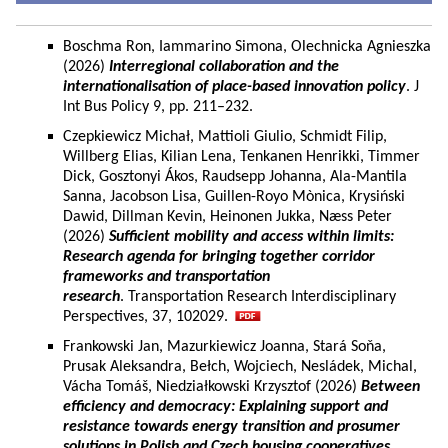
Boschma Ron, Iammarino Simona, Olechnicka Agnieszka
(2026)
Interregional collaboration and the
internationalisation of place-based innovation policy
. J
Int Bus Policy 9, pp. 211–232.
Czepkiewicz Michał, Mattioli Giulio, Schmidt Filip,
Willberg Elias, Kilian Lena, Tenkanen Henrikki, Timmer
Dick, Gosztonyi Ákos, Raudsepp Johanna, Ala-Mantila
Sanna, Jacobson Lisa, Guillen-Royo Mònica, Krysiński
Dawid, Dillman Kevin, Heinonen Jukka, Næss Peter
(2026)
Sufficient mobility and access within limits:
Research agenda for bringing together corridor
frameworks and transportation
research
. Transportation Research Interdisciplinary
Perspectives, 37, 102029.
Frankowski Jan, Mazurkiewicz Joanna, Stará Soňa,
Prusak Aleksandra, Bełch, Wojciech, Nesládek, Michal,
Vácha Tomáš, Niedziałkowski Krzysztof (2026)
Between
efficiency and democracy: Explaining support and
resistance towards energy transition and prosumer
solutions in Polish and Czech housing cooperatives.