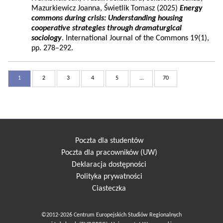
Mazurkiewicz Joanna, Świetlik Tomasz (2025)
Energy
commons during crisis: Understanding housing
cooperative strategies through dramaturgical
sociology
. International Journal of the Commons 19(1),
pp. 278–292.
1
2
3
4
5
...
70
Poczta dla studentów
Poczta dla pracowników (UW)
Deklaracja dostępności
Polityka prywatności
Ciasteczka
©2012-2026 Centrum Europejskich Studiów Regionalnych