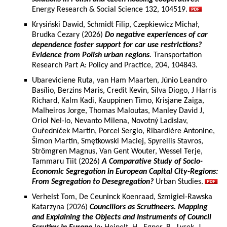
Energy Research & Social Science 132, 104519.
Krysiński Dawid, Schmidt Filip, Czepkiewicz Michał,
Brudka Cezary (2026)
Do negative experiences of car
dependence foster support for car use restrictions?
Evidence from Polish urban regions
. Transportation
Research Part A: Policy and Practice, 204, 104843.
Ubareviciene Ruta, van Ham Maarten, Júnio Leandro
Basílio, Berzins Maris, Credit Kevin, Silva Diogo, J Harris
Richard, Kalm Kadi, Kauppinen Timo, Krisjane Zaiga,
Malheiros Jorge, Thomas Maloutas, Manley David J,
Oriol Nel-lo, Nevanto Milena, Novotný Ladislav,
Ouředníček Martin, Porcel Sergio, Ribardière Antonine,
Šimon Martin, Smętkowski Maciej, Spyrellis Stavros,
Strömgren Magnus, Van Gent Wouter, Wessel Terje,
Tammaru Tiit (2026)
A Comparative Study of Socio-
Economic Segregation in European Capital City-Regions:
From Segregation to Desegregation?
Urban Studies.
Verhelst Tom, De Ceuninck Koenraad, Szmigiel-Rawska
Katarzyna (2026)
Councillors as Scrutineers. Mapping
and Explaining the Objects and Instruments of Council