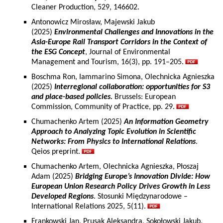
Cleaner Production, 529, 146602.
Antonowicz Mirosław, Majewski Jakub
(2025)
Environmental Challenges and Innovations in the
Asia-Europe Rail Transport Corridors in the Context of
the ESG Concept
, Journal of Environmental
Management and Tourism, 16(3), pp. 191–205.
Boschma Ron, Iammarino Simona, Olechnicka Agnieszka
(2025)
Interregional collaboration: opportunities for S3
and place-based policies.
Brussels: European
Commission, Community of Practice, pp. 29.
Chumachenko Artem (2025)
An Information Geometry
Approach to Analyzing Topic Evolution in Scientific
Networks: From Physics to International Relations
.
Qeios preprint.
Chumachenko Artem, Olechnicka Agnieszka, Płoszaj
Adam (2025)
Bridging Europe’s Innovation Divide: How
European Union Research Policy Drives Growth in Less
Developed Regions
. Stosunki Międzynarodowe –
International Relations 2025, 5(11).
Frankowski Jan, Prusak Aleksandra, Sokołowski Jakub,