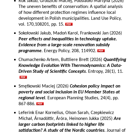
Rok Jakub, Grodzicki Maciej, Podsiadło Martyna (2026)
The uneven benefits of conservation: A spatial analysis
of how different protection regimes influence local
development in Polish municipalities. Land Use Policy,
vol. 170,108201, pp. 15.
Sokołowski Jakub, Madoń Karol, Frankowski Jan (2026)
Peer effects and inequalities in technology uptake.
Evidence from a large-scale renovation subsidy
programme
. Energy Policy, 208, 114902.
Chumachenko Artem, Buttliere Brett (2026)
Quantifying
Knowledge Evolution With Thermodynamics: A Data-
Driven Study of Scientific Concepts
. Entropy, 28(1), 11.
Smętkowski Maciej (2026)
Cohesion policy impact on
poverty and social inclusion in EU Member States at
regional level
. European Planning Studies, 24(4), pp.
867-886.
Leferink Enar Kornelius, Olson Sarah, Czepkiewicz
Michał, Árnadóttir, Áróra, Heinonen Jukka (2025)
Are
larger carbon footprints linked to higher life
satisfaction? A study of the Nordic countries
. Journal of