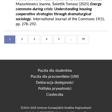
Mazurkiewicz Joanna, Świetlik Tomasz (2025)
Energy
commons during crisis: Understanding housing
cooperative strategies through dramaturgical
sociology
. International Journal of the Commons 19(1),
pp. 278–292.
1
2
3
4
5
...
70
Poczta dla studentów
Poczta dla pracowników (UW)
Deklaracja dostępności
Polityka prywatności
Ciasteczka
©2012-2026 Centrum Europejskich Studiów Regionalnych