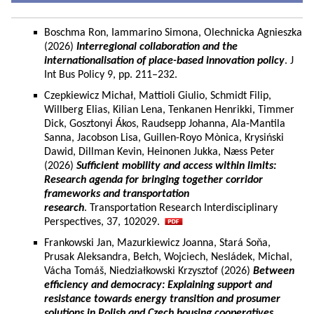
Boschma Ron, Iammarino Simona, Olechnicka Agnieszka
(2026)
Interregional collaboration and the
internationalisation of place-based innovation policy
. J
Int Bus Policy 9, pp. 211–232.
Czepkiewicz Michał, Mattioli Giulio, Schmidt Filip,
Willberg Elias, Kilian Lena, Tenkanen Henrikki, Timmer
Dick, Gosztonyi Ákos, Raudsepp Johanna, Ala-Mantila
Sanna, Jacobson Lisa, Guillen-Royo Mònica, Krysiński
Dawid, Dillman Kevin, Heinonen Jukka, Næss Peter
(2026)
Sufficient mobility and access within limits:
Research agenda for bringing together corridor
frameworks and transportation
research
. Transportation Research Interdisciplinary
Perspectives, 37, 102029.
Frankowski Jan, Mazurkiewicz Joanna, Stará Soňa,
Prusak Aleksandra, Bełch, Wojciech, Nesládek, Michal,
Vácha Tomáš, Niedziałkowski Krzysztof (2026)
Between
efficiency and democracy: Explaining support and
resistance towards energy transition and prosumer
solutions in Polish and Czech housing cooperatives.