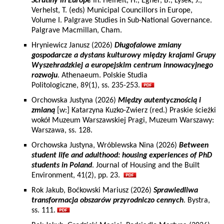
Scrutiny in Europe
In: Heinelt, H., Egner, B., Lysek, J.,
Verhelst, T. (eds) Municipal Councillors in Europe,
Volume I. Palgrave Studies in Sub-National Governance.
Palgrave Macmillan, Cham.
Hryniewicz Janusz (2026)
Długofalowe zmiany
gospodarcze a dystans kulturowy między krajami Grupy
Wyszehradzkiej a europejskim centrum innowacyjnego
rozwoju
. Athenaeum. Polskie Studia
Politologiczne, 89(1), ss. 235-253.
Orchowska Justyna (2026)
Między autentycznością i
zmianą
[w:] Katarzyna Kuzko-Zwierz (red.) Praskie ścieżki
wokół Muzeum Warszawskiej Pragi, Muzeum Warszawy:
Warszawa, ss. 128.
Orchowska Justyna, Wróblewska Nina (2026)
Between
student life and adulthood: housing experiences of PhD
students in Poland
. Journal of Housing and the Built
Environment, 41(2), pp. 23.
Rok Jakub, Boćkowski Mariusz (2026)
Sprawiedliwa
transformacja obszarów przyrodniczo cennych
. Bystra,
ss. 111.