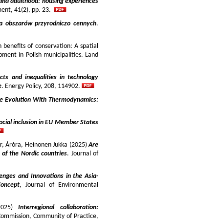
and adulthood: housing experiences
ment, 41(2), pp. 23.
ja obszarów przyrodniczo cennych
.
benefits of conservation: A spatial
pment in Polish municipalities. Land
cts and inequalities in technology
e
. Energy Policy, 208, 114902.
e Evolution With Thermodynamics:
ocial inclusion in EU Member States
ir, Áróra, Heinonen Jukka (2025)
Are
y of the Nordic countries
. Journal of
enges and Innovations in the Asia-
Concept
, Journal of Environmental
025)
Interregional collaboration:
Commission, Community of Practice,