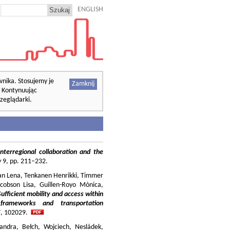
ENGLISH
wnika. Stosujemy je
Zamknij
. Kontynuując
zeglądarki.
nterregional collaboration and the
cy 9, pp. 211–232.
ilian Lena, Tenkanen Henrikki, Timmer
cobson Lisa, Guillen-Royo Mònica,
Sufficient mobility and access within
 frameworks and transportation
37, 102029.
andra, Bełch, Wojciech, Nesládek,