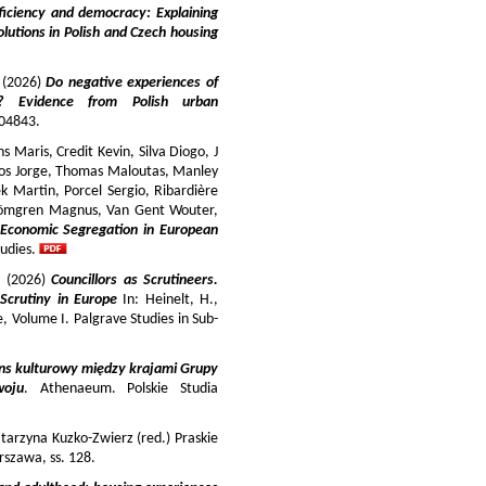
iciency and democracy: Explaining
lutions in Polish and Czech housing
y (2026)
Do negative experiences of
s? Evidence from Polish urban
 104843.
 Maris, Credit Kevin, Silva Diogo, J
iros Jorge, Thomas Maloutas, Manley
k Martin, Porcel Sergio, Ribardière
Strömgren Magnus, Van Gent Wouter,
-Economic Segregation in European
udies.
a (2026)
Councillors as Scrutineers.
Scrutiny in Europe
In: Heinelt, H.,
pe, Volume I. Palgrave Studies in Sub-
ns kulturowy między krajami Grupy
woju
. Athenaeum. Polskie Studia
tarzyna Kuzko-Zwierz (red.) Praskie
szawa, ss. 128.