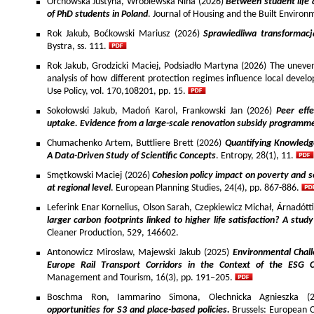
Orchowska Justyna, Wróblewska Nina (2026)
Between student life 
of PhD students in Poland
. Journal of Housing and the Built Environ
Rok Jakub, Boćkowski Mariusz (2026)
Sprawiedliwa transformac
Bystra, ss. 111.
Rok Jakub, Grodzicki Maciej, Podsiadło Martyna (2026) The uneven 
analysis of how different protection regimes influence local develo
Use Policy, vol. 170,108201, pp. 15.
Sokołowski Jakub, Madoń Karol, Frankowski Jan (2026)
Peer effe
uptake. Evidence from a large-scale renovation subsidy programm
Chumachenko Artem, Buttliere Brett (2026)
Quantifying Knowledg
A Data-Driven Study of Scientific Concepts
. Entropy, 28(1), 11.
Smętkowski Maciej (2026)
Cohesion policy impact on poverty and s
at regional level
. European Planning Studies, 24(4), pp. 867-886.
Leferink Enar Kornelius, Olson Sarah, Czepkiewicz Michał, Árnadótt
larger carbon footprints linked to higher life satisfaction? A stud
Cleaner Production, 529, 146602.
Antonowicz Mirosław, Majewski Jakub (2025)
Environmental Chall
Europe Rail Transport Corridors in the Context of the ESG 
Management and Tourism, 16(3), pp. 191–205.
Boschma Ron, Iammarino Simona, Olechnicka Agnieszka (2
opportunities for S3 and place-based policies.
Brussels: European 