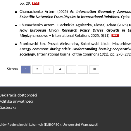
pp. 29.
Chumachenko Artem (2025)
An Information Geometry Approach
Scientific Networks: From Physics to International Relations
. Qeios
Chumachenko Artem, Olechnicka Agnieszka, Płoszaj Adam (2025)
B
How European Union Research Policy Drives Growth in Le
Międzynarodowe – International Relations 2025, 5(11).
Frankowski Jan, Prusak Aleksandra, Sokołowski Jakub, Mazurkiew
Energy commons during crisis: Understanding housing cooperativ
sociology
. International Journal of the Commons 19(1), pp. 278–292
Strona
1
2
3
4
5
...
70
Deklaracja dostępności
Polityka prywatności
Ciasteczka
diów Regionalnych i Lokalnych (EUROREG), Uniwersytet Warszawski