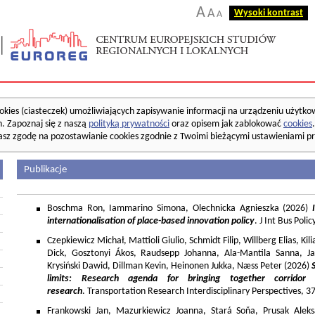
A
A
Wysoki kontrast
A
okies (ciasteczek) umożliwiających zapisywanie informacji na urządzeniu użytko
. Zapoznaj się z naszą
polityką prywatności
oraz opisem jak zablokować
cookies
asz zgodę na pozostawianie cookies zgodnie z Twoimi bieżącymi ustawieniami pr
Publikacje
Boschma Ron, Iammarino Simona, Olechnicka Agnieszka (2026)
I
internationalisation of place-based innovation policy
. J Int Bus Poli
Czepkiewicz Michał, Mattioli Giulio, Schmidt Filip, Willberg Elias, K
Dick, Gosztonyi Ákos, Raudsepp Johanna, Ala-Mantila Sanna, Ja
Krysiński Dawid, Dillman Kevin, Heinonen Jukka, Næss Peter (2026)
limits: Research agenda for bringing together corridor
research
. Transportation Research Interdisciplinary Perspectives, 
Frankowski Jan, Mazurkiewicz Joanna, Stará Soňa, Prusak Aleks