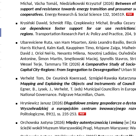
Michal, Vácha Tomáš, Niedziałkowski Krzysztof (2026)
Between eff
support and resistance towards energy transition and prosumer so
cooperatives.
Energy Research & Social Science 132, 104519.
Krysiński Dawid, Schmidt Filip, Czepkiewicz Michał, Brudka Cezar
car dependence foster support for car use restriction
regions
. Transportation Research Part A: Policy and Practice, 204,
Ubareviciene Ruta, van Ham Maarten, Júnio Leandro Basílio, Berzins
Harris Richard, Kalm Kadi, Kauppinen Timo, Krisjane Zaiga, Malhe
David J, Oriol Nel-lo, Nevanto Milena, Novotný Ladislav, Ouředníče
Antonine, Šimon Martin, Smętkowski Maciej, Spyrellis Stavros, 
Wessel Terje, Tammaru Tiit (2026)
A Comparative Study of Socio
Capital City-Regions: From Segregation to Desegregation?
Urban St
Verhelst Tom, De Ceuninck Koenraad, Szmigiel-Rawska Katarzyn
Mapping and Explaining the Objects and Instruments of Council 
Egner, B., Lysek, J., Verhelst, T. (eds) Municipal Councillors in Euro
National Governance. Palgrave Macmillan, Cham.
Hryniewicz Janusz (2026)
Długofalowe zmiany gospodarcze a dysta
Wyszehradzkiej a europejskim centrum innowacyjnego roz
Politologiczne, 89(1), ss. 235-253.
Orchowska Justyna (2026)
Między autentycznością i zmianą
[w:] Ka
ścieżki wokół Muzeum Warszawskiej Pragi, Muzeum Warszawy: War