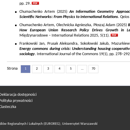
pp. 29.
Chumachenko Artem (2025)
An Information Geometry Approach
Scientific Networks: From Physics to International Relations
. Qeios
Chumachenko Artem, Olechnicka Agnieszka, Płoszaj Adam (2025)
B
How European Union Research Policy Drives Growth in Le
Międzynarodowe – International Relations 2025, 5(11).
Frankowski Jan, Prusak Aleksandra, Sokołowski Jakub, Mazurkiew
Energy commons during crisis: Understanding housing cooperativ
sociology
. International Journal of the Commons 19(1), pp. 278–292
Strona
1
2
3
4
5
...
70
Deklaracja dostępności
Polityka prywatności
Ciasteczka
diów Regionalnych i Lokalnych (EUROREG), Uniwersytet Warszawski