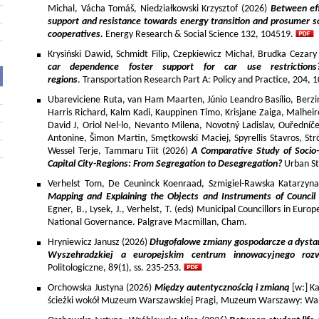
Michal, Vácha Tomáš, Niedziałkowski Krzysztof (2026)
Between eff
support and resistance towards energy transition and prosumer so
cooperatives.
Energy Research & Social Science 132, 104519.
Krysiński Dawid, Schmidt Filip, Czepkiewicz Michał, Brudka Cezar
car dependence foster support for car use restriction
regions
. Transportation Research Part A: Policy and Practice, 204,
Ubareviciene Ruta, van Ham Maarten, Júnio Leandro Basílio, Berzins
Harris Richard, Kalm Kadi, Kauppinen Timo, Krisjane Zaiga, Malhe
David J, Oriol Nel-lo, Nevanto Milena, Novotný Ladislav, Ouředníče
Antonine, Šimon Martin, Smętkowski Maciej, Spyrellis Stavros, 
Wessel Terje, Tammaru Tiit (2026)
A Comparative Study of Socio
Capital City-Regions: From Segregation to Desegregation?
Urban St
Verhelst Tom, De Ceuninck Koenraad, Szmigiel-Rawska Katarzyn
Mapping and Explaining the Objects and Instruments of Council 
Egner, B., Lysek, J., Verhelst, T. (eds) Municipal Councillors in Euro
National Governance. Palgrave Macmillan, Cham.
Hryniewicz Janusz (2026)
Długofalowe zmiany gospodarcze a dysta
Wyszehradzkiej a europejskim centrum innowacyjnego roz
Politologiczne, 89(1), ss. 235-253.
Orchowska Justyna (2026)
Między autentycznością i zmianą
[w:] Ka
ścieżki wokół Muzeum Warszawskiej Pragi, Muzeum Warszawy: War