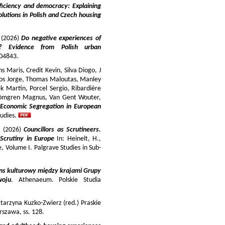
iciency and democracy: Explaining
lutions in Polish and Czech housing
y (2026)
Do negative experiences of
s? Evidence from Polish urban
 104843.
 Maris, Credit Kevin, Silva Diogo, J
iros Jorge, Thomas Maloutas, Manley
k Martin, Porcel Sergio, Ribardière
Strömgren Magnus, Van Gent Wouter,
-Economic Segregation in European
udies.
a (2026)
Councillors as Scrutineers.
Scrutiny in Europe
In: Heinelt, H.,
pe, Volume I. Palgrave Studies in Sub-
ns kulturowy między krajami Grupy
woju
. Athenaeum. Polskie Studia
tarzyna Kuzko-Zwierz (red.) Praskie
szawa, ss. 128.