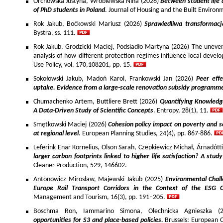
Orchowska Justyna, Wróblewska Nina (2026)
Between student life 
of PhD students in Poland
. Journal of Housing and the Built Environ
Rok Jakub, Boćkowski Mariusz (2026)
Sprawiedliwa transformac
Bystra, ss. 111.
Rok Jakub, Grodzicki Maciej, Podsiadło Martyna (2026) The uneven 
analysis of how different protection regimes influence local develo
Use Policy, vol. 170,108201, pp. 15.
Sokołowski Jakub, Madoń Karol, Frankowski Jan (2026)
Peer effe
uptake. Evidence from a large-scale renovation subsidy programm
Chumachenko Artem, Buttliere Brett (2026)
Quantifying Knowledg
A Data-Driven Study of Scientific Concepts
. Entropy, 28(1), 11.
Smętkowski Maciej (2026)
Cohesion policy impact on poverty and s
at regional level
. European Planning Studies, 24(4), pp. 867-886.
Leferink Enar Kornelius, Olson Sarah, Czepkiewicz Michał, Árnadótt
larger carbon footprints linked to higher life satisfaction? A stud
Cleaner Production, 529, 146602.
Antonowicz Mirosław, Majewski Jakub (2025)
Environmental Chall
Europe Rail Transport Corridors in the Context of the ESG 
Management and Tourism, 16(3), pp. 191–205.
Boschma Ron, Iammarino Simona, Olechnicka Agnieszka (2
opportunities for S3 and place-based policies.
Brussels: European 