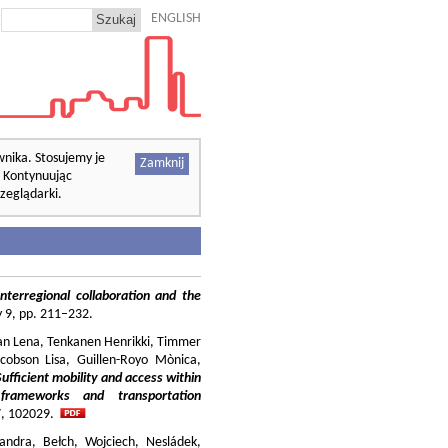
ENGLISH
wnika. Stosujemy je
Zamknij
. Kontynuując
zeglądarki.
nterregional collaboration and the
cy 9, pp. 211–232.
ilian Lena, Tenkanen Henrikki, Timmer
cobson Lisa, Guillen-Royo Mònica,
Sufficient mobility and access within
 frameworks and transportation
37, 102029.
andra, Bełch, Wojciech, Nesládek,