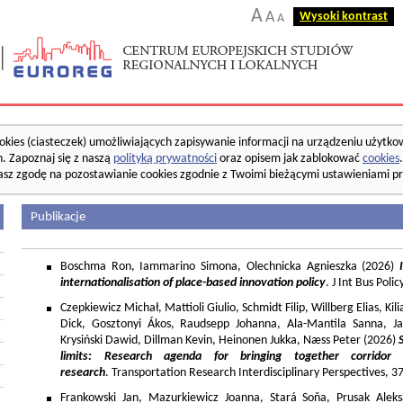
A
A
Wysoki kontrast
A
okies (ciasteczek) umożliwiających zapisywanie informacji na urządzeniu użytko
. Zapoznaj się z naszą
polityką prywatności
oraz opisem jak zablokować
cookies
asz zgodę na pozostawianie cookies zgodnie z Twoimi bieżącymi ustawieniami pr
Publikacje
Boschma Ron, Iammarino Simona, Olechnicka Agnieszka (2026)
I
internationalisation of place-based innovation policy
. J Int Bus Poli
Czepkiewicz Michał, Mattioli Giulio, Schmidt Filip, Willberg Elias, K
Dick, Gosztonyi Ákos, Raudsepp Johanna, Ala-Mantila Sanna, Ja
Krysiński Dawid, Dillman Kevin, Heinonen Jukka, Næss Peter (2026)
limits: Research agenda for bringing together corridor
research
. Transportation Research Interdisciplinary Perspectives, 
Frankowski Jan, Mazurkiewicz Joanna, Stará Soňa, Prusak Aleks