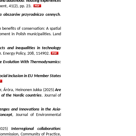
and adulthood: housing experiences
ment, 41(2), pp. 23.
ja obszarów przyrodniczo cennych
.
benefits of conservation: A spatial
pment in Polish municipalities. Land
cts and inequalities in technology
e
. Energy Policy, 208, 114902.
e Evolution With Thermodynamics:
ocial inclusion in EU Member States
ir, Áróra, Heinonen Jukka (2025)
Are
y of the Nordic countries
. Journal of
enges and Innovations in the Asia-
Concept
, Journal of Environmental
025)
Interregional collaboration:
Commission, Community of Practice,