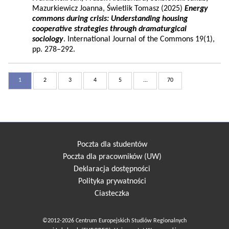
Mazurkiewicz Joanna, Świetlik Tomasz (2025)
Energy
commons during crisis: Understanding housing
cooperative strategies through dramaturgical
sociology
. International Journal of the Commons 19(1),
pp. 278–292.
1
2
3
4
5
...
70
Poczta dla studentów
Poczta dla pracowników (UW)
Deklaracja dostępności
Polityka prywatności
Ciasteczka
©2012-2026 Centrum Europejskich Studiów Regionalnych