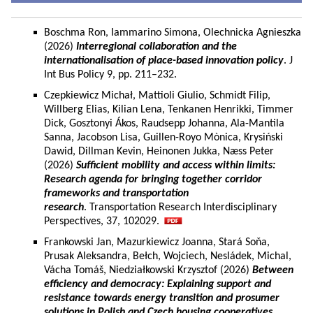
Boschma Ron, Iammarino Simona, Olechnicka Agnieszka
(2026)
Interregional collaboration and the
internationalisation of place-based innovation policy
. J
Int Bus Policy 9, pp. 211–232.
Czepkiewicz Michał, Mattioli Giulio, Schmidt Filip,
Willberg Elias, Kilian Lena, Tenkanen Henrikki, Timmer
Dick, Gosztonyi Ákos, Raudsepp Johanna, Ala-Mantila
Sanna, Jacobson Lisa, Guillen-Royo Mònica, Krysiński
Dawid, Dillman Kevin, Heinonen Jukka, Næss Peter
(2026)
Sufficient mobility and access within limits:
Research agenda for bringing together corridor
frameworks and transportation
research
. Transportation Research Interdisciplinary
Perspectives, 37, 102029.
Frankowski Jan, Mazurkiewicz Joanna, Stará Soňa,
Prusak Aleksandra, Bełch, Wojciech, Nesládek, Michal,
Vácha Tomáš, Niedziałkowski Krzysztof (2026)
Between
efficiency and democracy: Explaining support and
resistance towards energy transition and prosumer
solutions in Polish and Czech housing cooperatives.