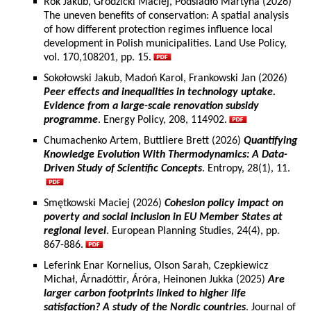
Rok Jakub, Grodzicki Maciej, Podsiadło Martyna (2026)
The uneven benefits of conservation: A spatial analysis
of how different protection regimes influence local
development in Polish municipalities. Land Use Policy,
vol. 170,108201, pp. 15.
Sokołowski Jakub, Madoń Karol, Frankowski Jan (2026)
Peer effects and inequalities in technology uptake.
Evidence from a large-scale renovation subsidy
programme
. Energy Policy, 208, 114902.
Chumachenko Artem, Buttliere Brett (2026)
Quantifying
Knowledge Evolution With Thermodynamics: A Data-
Driven Study of Scientific Concepts
. Entropy, 28(1), 11.
Smętkowski Maciej (2026)
Cohesion policy impact on
poverty and social inclusion in EU Member States at
regional level
. European Planning Studies, 24(4), pp.
867-886.
Leferink Enar Kornelius, Olson Sarah, Czepkiewicz
Michał, Árnadóttir, Áróra, Heinonen Jukka (2025)
Are
larger carbon footprints linked to higher life
satisfaction? A study of the Nordic countries
. Journal of