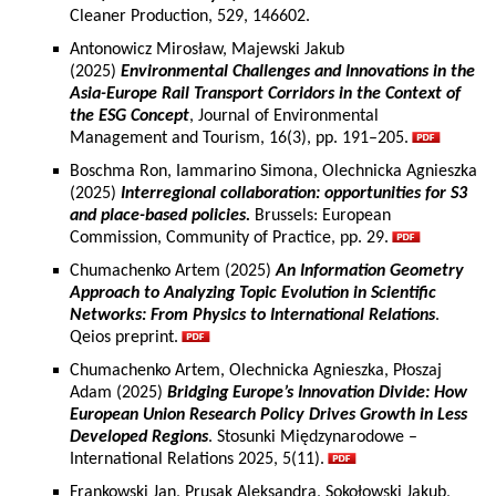
Cleaner Production, 529, 146602.
Antonowicz Mirosław, Majewski Jakub
(2025)
Environmental Challenges and Innovations in the
Asia-Europe Rail Transport Corridors in the Context of
the ESG Concept
, Journal of Environmental
Management and Tourism, 16(3), pp. 191–205.
Boschma Ron, Iammarino Simona, Olechnicka Agnieszka
(2025)
Interregional collaboration: opportunities for S3
and place-based policies.
Brussels: European
Commission, Community of Practice, pp. 29.
Chumachenko Artem (2025)
An Information Geometry
Approach to Analyzing Topic Evolution in Scientific
Networks: From Physics to International Relations
.
Qeios preprint.
Chumachenko Artem, Olechnicka Agnieszka, Płoszaj
Adam (2025)
Bridging Europe’s Innovation Divide: How
European Union Research Policy Drives Growth in Less
Developed Regions
. Stosunki Międzynarodowe –
International Relations 2025, 5(11).
Frankowski Jan, Prusak Aleksandra, Sokołowski Jakub,