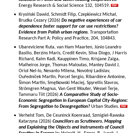
Energy Research & Social Science 132, 104519.
Krysiński Dawid, Schmidt Filip, Czepkiewicz Michał,
Brudka Cezary (2026)
Do negative experiences of car
dependence foster support for car use restrictions?
Evidence from Polish urban regions
. Transportation
Research Part A: Policy and Practice, 204, 104843.
Ubareviciene Ruta, van Ham Maarten, Júnio Leandro
Basílio, Berzins Maris, Credit Kevin, Silva Diogo, J Harris
Richard, Kalm Kadi, Kauppinen Timo, Krisjane Zaiga,
Malheiros Jorge, Thomas Maloutas, Manley David J,
Oriol Nel-lo, Nevanto Milena, Novotný Ladislav,
Ouředníček Martin, Porcel Sergio, Ribardière Antonine,
Šimon Martin, Smętkowski Maciej, Spyrellis Stavros,
Strömgren Magnus, Van Gent Wouter, Wessel Terje,
Tammaru Tiit (2026)
A Comparative Study of Socio-
Economic Segregation in European Capital City-Regions:
From Segregation to Desegregation?
Urban Studies.
Verhelst Tom, De Ceuninck Koenraad, Szmigiel-Rawska
Katarzyna (2026)
Councillors as Scrutineers. Mapping
and Explaining the Objects and Instruments of Council