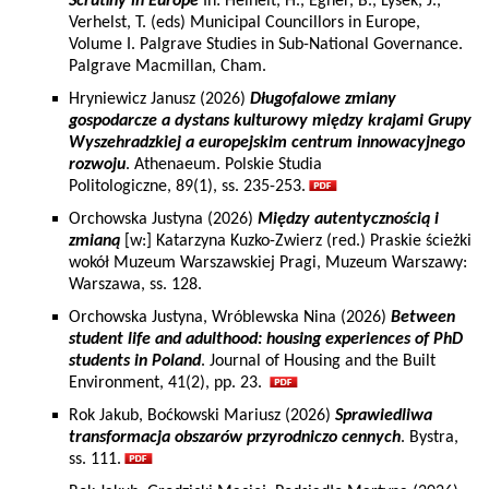
Scrutiny in Europe
In: Heinelt, H., Egner, B., Lysek, J.,
Verhelst, T. (eds) Municipal Councillors in Europe,
Volume I. Palgrave Studies in Sub-National Governance.
Palgrave Macmillan, Cham.
Hryniewicz Janusz (2026)
Długofalowe zmiany
gospodarcze a dystans kulturowy między krajami Grupy
Wyszehradzkiej a europejskim centrum innowacyjnego
rozwoju
. Athenaeum. Polskie Studia
Politologiczne, 89(1), ss. 235-253.
Orchowska Justyna (2026)
Między autentycznością i
zmianą
[w:] Katarzyna Kuzko-Zwierz (red.) Praskie ścieżki
wokół Muzeum Warszawskiej Pragi, Muzeum Warszawy:
Warszawa, ss. 128.
Orchowska Justyna, Wróblewska Nina (2026)
Between
student life and adulthood: housing experiences of PhD
students in Poland
. Journal of Housing and the Built
Environment, 41(2), pp. 23.
Rok Jakub, Boćkowski Mariusz (2026)
Sprawiedliwa
transformacja obszarów przyrodniczo cennych
. Bystra,
ss. 111.