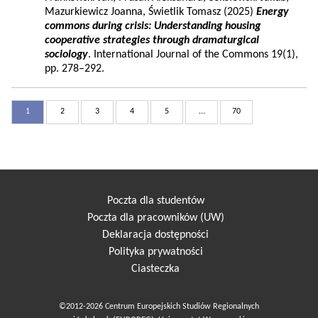
Mazurkiewicz Joanna, Świetlik Tomasz (2025)
Energy
commons during crisis: Understanding housing
cooperative strategies through dramaturgical
sociology
. International Journal of the Commons 19(1),
pp. 278–292.
1
2
3
4
5
...
70
Poczta dla studentów
Poczta dla pracowników (UW)
Deklaracja dostępności
Polityka prywatności
Ciasteczka
©2012-2026 Centrum Europejskich Studiów Regionalnych