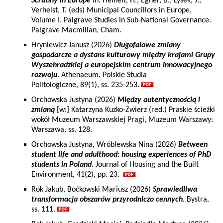
Scrutiny in Europe
In: Heinelt, H., Egner, B., Lysek, J.,
Verhelst, T. (eds) Municipal Councillors in Europe,
Volume I. Palgrave Studies in Sub-National Governance.
Palgrave Macmillan, Cham.
Hryniewicz Janusz (2026)
Długofalowe zmiany
gospodarcze a dystans kulturowy między krajami Grupy
Wyszehradzkiej a europejskim centrum innowacyjnego
rozwoju
. Athenaeum. Polskie Studia
Politologiczne, 89(1), ss. 235-253.
Orchowska Justyna (2026)
Między autentycznością i
zmianą
[w:] Katarzyna Kuzko-Zwierz (red.) Praskie ścieżki
wokół Muzeum Warszawskiej Pragi, Muzeum Warszawy:
Warszawa, ss. 128.
Orchowska Justyna, Wróblewska Nina (2026)
Between
student life and adulthood: housing experiences of PhD
students in Poland
. Journal of Housing and the Built
Environment, 41(2), pp. 23.
Rok Jakub, Boćkowski Mariusz (2026)
Sprawiedliwa
transformacja obszarów przyrodniczo cennych
. Bystra,
ss. 111.