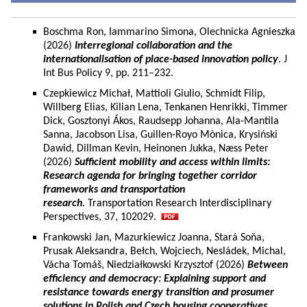
Boschma Ron, Iammarino Simona, Olechnicka Agnieszka
(2026)
Interregional collaboration and the
internationalisation of place-based innovation policy
. J
Int Bus Policy 9, pp. 211–232.
Czepkiewicz Michał, Mattioli Giulio, Schmidt Filip,
Willberg Elias, Kilian Lena, Tenkanen Henrikki, Timmer
Dick, Gosztonyi Ákos, Raudsepp Johanna, Ala-Mantila
Sanna, Jacobson Lisa, Guillen-Royo Mònica, Krysiński
Dawid, Dillman Kevin, Heinonen Jukka, Næss Peter
(2026)
Sufficient mobility and access within limits:
Research agenda for bringing together corridor
frameworks and transportation
research
. Transportation Research Interdisciplinary
Perspectives, 37, 102029.
Frankowski Jan, Mazurkiewicz Joanna, Stará Soňa,
Prusak Aleksandra, Bełch, Wojciech, Nesládek, Michal,
Vácha Tomáš, Niedziałkowski Krzysztof (2026)
Between
efficiency and democracy: Explaining support and
resistance towards energy transition and prosumer
solutions in Polish and Czech housing cooperatives.