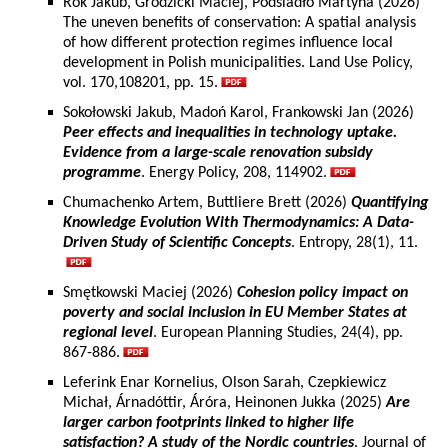
Rok Jakub, Grodzicki Maciej, Podsiadło Martyna (2026)
The uneven benefits of conservation: A spatial analysis
of how different protection regimes influence local
development in Polish municipalities. Land Use Policy,
vol. 170,108201, pp. 15.
Sokołowski Jakub, Madoń Karol, Frankowski Jan (2026)
Peer effects and inequalities in technology uptake.
Evidence from a large-scale renovation subsidy
programme
. Energy Policy, 208, 114902.
Chumachenko Artem, Buttliere Brett (2026)
Quantifying
Knowledge Evolution With Thermodynamics: A Data-
Driven Study of Scientific Concepts
. Entropy, 28(1), 11.
Smętkowski Maciej (2026)
Cohesion policy impact on
poverty and social inclusion in EU Member States at
regional level
. European Planning Studies, 24(4), pp.
867-886.
Leferink Enar Kornelius, Olson Sarah, Czepkiewicz
Michał, Árnadóttir, Áróra, Heinonen Jukka (2025)
Are
larger carbon footprints linked to higher life
satisfaction? A study of the Nordic countries
. Journal of