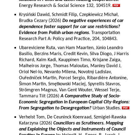
Energy Research & Social Science 132, 104519.
Krysiński Dawid, Schmidt Filip, Czepkiewicz Michał,
Brudka Cezary (2026)
Do negative experiences of car
dependence foster support for car use restrictions?
Evidence from Polish urban regions
. Transportation
Research Part A: Policy and Practice, 204, 104843.
Ubareviciene Ruta, van Ham Maarten, Júnio Leandro
Basílio, Berzins Maris, Credit Kevin, Silva Diogo, J Harris
Richard, Kalm Kadi, Kauppinen Timo, Krisjane Zaiga,
Malheiros Jorge, Thomas Maloutas, Manley David J,
Oriol Nel-lo, Nevanto Milena, Novotný Ladislav,
Ouředníček Martin, Porcel Sergio, Ribardière Antonine,
Šimon Martin, Smętkowski Maciej, Spyrellis Stavros,
Strömgren Magnus, Van Gent Wouter, Wessel Terje,
Tammaru Tiit (2026)
A Comparative Study of Socio-
Economic Segregation in European Capital City-Regions:
From Segregation to Desegregation?
Urban Studies.
Verhelst Tom, De Ceuninck Koenraad, Szmigiel-Rawska
Katarzyna (2026)
Councillors as Scrutineers. Mapping
and Explaining the Objects and Instruments of Council