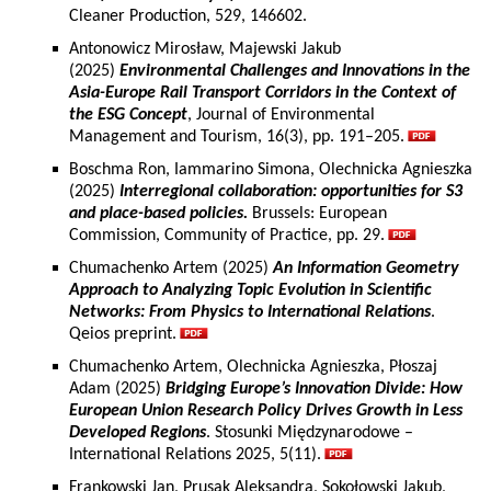
Cleaner Production, 529, 146602.
Antonowicz Mirosław, Majewski Jakub
(2025)
Environmental Challenges and Innovations in the
Asia-Europe Rail Transport Corridors in the Context of
the ESG Concept
, Journal of Environmental
Management and Tourism, 16(3), pp. 191–205.
Boschma Ron, Iammarino Simona, Olechnicka Agnieszka
(2025)
Interregional collaboration: opportunities for S3
and place-based policies.
Brussels: European
Commission, Community of Practice, pp. 29.
Chumachenko Artem (2025)
An Information Geometry
Approach to Analyzing Topic Evolution in Scientific
Networks: From Physics to International Relations
.
Qeios preprint.
Chumachenko Artem, Olechnicka Agnieszka, Płoszaj
Adam (2025)
Bridging Europe’s Innovation Divide: How
European Union Research Policy Drives Growth in Less
Developed Regions
. Stosunki Międzynarodowe –
International Relations 2025, 5(11).
Frankowski Jan, Prusak Aleksandra, Sokołowski Jakub,