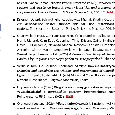
Michal, Vácha Tomáš, Niedziałkowski Krzysztof (2026)
Between eff
support and resistance towards energy transition and prosumer so
cooperatives.
Energy Research & Social Science 132, 104519.
Krysiński Dawid, Schmidt Filip, Czepkiewicz Michał, Brudka Cezar
car dependence foster support for car use restriction
regions
. Transportation Research Part A: Policy and Practice, 204,
Ubareviciene Ruta, van Ham Maarten, Júnio Leandro Basílio, Berzins
Harris Richard, Kalm Kadi, Kauppinen Timo, Krisjane Zaiga, Malhe
David J, Oriol Nel-lo, Nevanto Milena, Novotný Ladislav, Ouředníče
Antonine, Šimon Martin, Smętkowski Maciej, Spyrellis Stavros, 
Wessel Terje, Tammaru Tiit (2026)
A Comparative Study of Socio
Capital City-Regions: From Segregation to Desegregation?
Urban St
Verhelst Tom, De Ceuninck Koenraad, Szmigiel-Rawska Katarzyn
Mapping and Explaining the Objects and Instruments of Council 
Egner, B., Lysek, J., Verhelst, T. (eds) Municipal Councillors in Euro
National Governance. Palgrave Macmillan, Cham.
Hryniewicz Janusz (2026)
Długofalowe zmiany gospodarcze a dysta
Wyszehradzkiej a europejskim centrum innowacyjnego roz
Politologiczne, 89(1), ss. 235-253.
Orchowska Justyna (2026)
Między autentycznością i zmianą
[w:] Ka
ścieżki wokół Muzeum Warszawskiej Pragi, Muzeum Warszawy: War