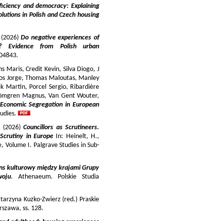
iciency and democracy: Explaining
lutions in Polish and Czech housing
y (2026)
Do negative experiences of
s? Evidence from Polish urban
 104843.
 Maris, Credit Kevin, Silva Diogo, J
iros Jorge, Thomas Maloutas, Manley
k Martin, Porcel Sergio, Ribardière
Strömgren Magnus, Van Gent Wouter,
-Economic Segregation in European
udies.
a (2026)
Councillors as Scrutineers.
Scrutiny in Europe
In: Heinelt, H.,
pe, Volume I. Palgrave Studies in Sub-
ns kulturowy między krajami Grupy
woju
. Athenaeum. Polskie Studia
tarzyna Kuzko-Zwierz (red.) Praskie
szawa, ss. 128.