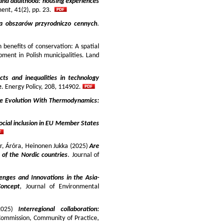
and adulthood: housing experiences
ment, 41(2), pp. 23.
ja obszarów przyrodniczo cennych
.
benefits of conservation: A spatial
pment in Polish municipalities. Land
cts and inequalities in technology
e
. Energy Policy, 208, 114902.
e Evolution With Thermodynamics:
ocial inclusion in EU Member States
ir, Áróra, Heinonen Jukka (2025)
Are
y of the Nordic countries
. Journal of
enges and Innovations in the Asia-
Concept
, Journal of Environmental
025)
Interregional collaboration:
Commission, Community of Practice,