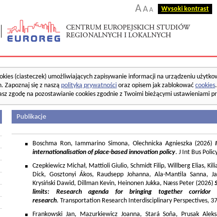
A
A
Wysoki kontrast
A
okies (ciasteczek) umożliwiających zapisywanie informacji na urządzeniu użytko
. Zapoznaj się z naszą
polityką prywatności
oraz opisem jak zablokować
cookies
asz zgodę na pozostawianie cookies zgodnie z Twoimi bieżącymi ustawieniami pr
Publikacje
Boschma Ron, Iammarino Simona, Olechnicka Agnieszka (2026)
I
internationalisation of place-based innovation policy
. J Int Bus Poli
Czepkiewicz Michał, Mattioli Giulio, Schmidt Filip, Willberg Elias, K
Dick, Gosztonyi Ákos, Raudsepp Johanna, Ala-Mantila Sanna, Ja
Krysiński Dawid, Dillman Kevin, Heinonen Jukka, Næss Peter (2026)
limits: Research agenda for bringing together corridor
research
. Transportation Research Interdisciplinary Perspectives, 
Frankowski Jan, Mazurkiewicz Joanna, Stará Soňa, Prusak Aleks