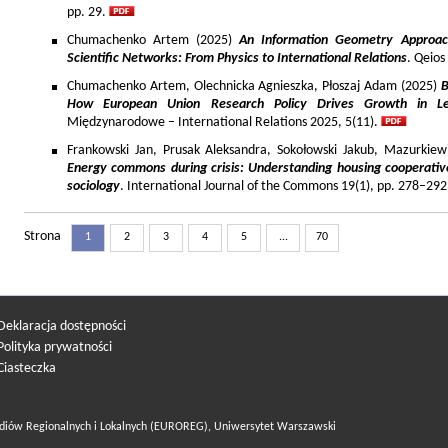
pp. 29.
Chumachenko Artem (2025)
An Information Geometry Approach
Scientific Networks: From Physics to International Relations
. Qeios
Chumachenko Artem, Olechnicka Agnieszka, Płoszaj Adam (2025)
B
How European Union Research Policy Drives Growth in Le
Międzynarodowe – International Relations 2025, 5(11).
Frankowski Jan, Prusak Aleksandra, Sokołowski Jakub, Mazurkiew
Energy commons during crisis: Understanding housing cooperativ
sociology
. International Journal of the Commons 19(1), pp. 278–292
Strona
1
2
3
4
5
...
70
Deklaracja dostępności
Polityka prywatności
Ciasteczka
diów Regionalnych i Lokalnych (EUROREG), Uniwersytet Warszawski