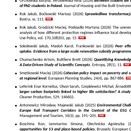
Orchowska Justyna, Wróblewska Nina (2026)
Between student life 
of PhD students in Poland
. Journal of Housing and the Built Environ
Rok Jakub, Boćkowski Mariusz (2026)
Sprawiedliwa transformac
Bystra, ss. 111.
Rok Jakub, Grodzicki Maciej, Podsiadło Martyna (2026) The uneven 
analysis of how different protection regimes influence local develo
Use Policy, vol. 170,108201, pp. 15.
Sokołowski Jakub, Madoń Karol, Frankowski Jan (2026)
Peer effe
uptake. Evidence from a large-scale renovation subsidy programm
Chumachenko Artem, Buttliere Brett (2026)
Quantifying Knowledg
A Data-Driven Study of Scientific Concepts
. Entropy, 28(1), 11.
Smętkowski Maciej (2026)
Cohesion policy impact on poverty and s
at regional level
. European Planning Studies, 24(4), pp. 867-886.
Leferink Enar Kornelius, Olson Sarah, Czepkiewicz Michał, Árnadótt
larger carbon footprints linked to higher life satisfaction? A stud
Cleaner Production, 529, 146602.
Antonowicz Mirosław, Majewski Jakub (2025)
Environmental Chall
Europe Rail Transport Corridors in the Context of the ESG 
Management and Tourism, 16(3), pp. 191–205.
Boschma Ron, Iammarino Simona, Olechnicka Agnieszka (2
opportunities for S3 and place-based policies.
Brussels: European 