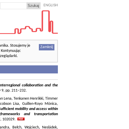
ENGLISH
wnika. Stosujemy je
Zamknij
. Kontynuując
zeglądarki.
nterregional collaboration and the
cy 9, pp. 211–232.
ilian Lena, Tenkanen Henrikki, Timmer
cobson Lisa, Guillen-Royo Mònica,
Sufficient mobility and access within
 frameworks and transportation
37, 102029.
andra, Bełch, Wojciech, Nesládek,