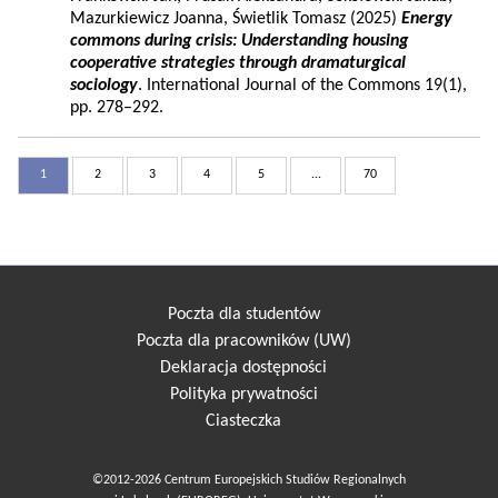
Mazurkiewicz Joanna, Świetlik Tomasz (2025)
Energy
commons during crisis: Understanding housing
cooperative strategies through dramaturgical
sociology
. International Journal of the Commons 19(1),
pp. 278–292.
1
2
3
4
5
...
70
Poczta dla studentów
Poczta dla pracowników (UW)
Deklaracja dostępności
Polityka prywatności
Ciasteczka
©2012-2026 Centrum Europejskich Studiów Regionalnych