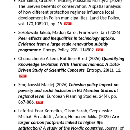
Rok Jakub, Grodzicki Maciej, Podsiadło Martyna (2026)
The uneven benefits of conservation: A spatial analysis
of how different protection regimes influence local
development in Polish municipalities. Land Use Policy,
vol. 170,108201, pp. 15.
Sokołowski Jakub, Madoń Karol, Frankowski Jan (2026)
Peer effects and inequalities in technology uptake.
Evidence from a large-scale renovation subsidy
programme
. Energy Policy, 208, 114902.
Chumachenko Artem, Buttliere Brett (2026)
Quantifying
Knowledge Evolution With Thermodynamics: A Data-
Driven Study of Scientific Concepts
. Entropy, 28(1), 11.
Smętkowski Maciej (2026)
Cohesion policy impact on
poverty and social inclusion in EU Member States at
regional level
. European Planning Studies, 24(4), pp.
867-886.
Leferink Enar Kornelius, Olson Sarah, Czepkiewicz
Michał, Árnadóttir, Áróra, Heinonen Jukka (2025)
Are
larger carbon footprints linked to higher life
satisfaction? A study of the Nordic countries
. Journal of