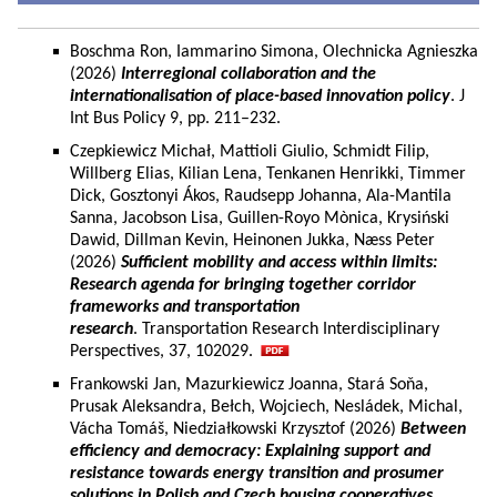
Boschma Ron, Iammarino Simona, Olechnicka Agnieszka
(2026)
Interregional collaboration and the
internationalisation of place-based innovation policy
. J
Int Bus Policy 9, pp. 211–232.
Czepkiewicz Michał, Mattioli Giulio, Schmidt Filip,
Willberg Elias, Kilian Lena, Tenkanen Henrikki, Timmer
Dick, Gosztonyi Ákos, Raudsepp Johanna, Ala-Mantila
Sanna, Jacobson Lisa, Guillen-Royo Mònica, Krysiński
Dawid, Dillman Kevin, Heinonen Jukka, Næss Peter
(2026)
Sufficient mobility and access within limits:
Research agenda for bringing together corridor
frameworks and transportation
research
. Transportation Research Interdisciplinary
Perspectives, 37, 102029.
Frankowski Jan, Mazurkiewicz Joanna, Stará Soňa,
Prusak Aleksandra, Bełch, Wojciech, Nesládek, Michal,
Vácha Tomáš, Niedziałkowski Krzysztof (2026)
Between
efficiency and democracy: Explaining support and
resistance towards energy transition and prosumer
solutions in Polish and Czech housing cooperatives.