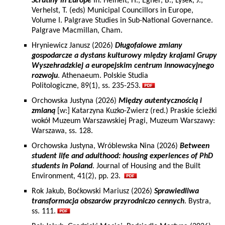
Scrutiny in Europe
In: Heinelt, H., Egner, B., Lysek, J.,
Verhelst, T. (eds) Municipal Councillors in Europe,
Volume I. Palgrave Studies in Sub-National Governance.
Palgrave Macmillan, Cham.
Hryniewicz Janusz (2026)
Długofalowe zmiany
gospodarcze a dystans kulturowy między krajami Grupy
Wyszehradzkiej a europejskim centrum innowacyjnego
rozwoju
. Athenaeum. Polskie Studia
Politologiczne, 89(1), ss. 235-253.
Orchowska Justyna (2026)
Między autentycznością i
zmianą
[w:] Katarzyna Kuzko-Zwierz (red.) Praskie ścieżki
wokół Muzeum Warszawskiej Pragi, Muzeum Warszawy:
Warszawa, ss. 128.
Orchowska Justyna, Wróblewska Nina (2026)
Between
student life and adulthood: housing experiences of PhD
students in Poland
. Journal of Housing and the Built
Environment, 41(2), pp. 23.
Rok Jakub, Boćkowski Mariusz (2026)
Sprawiedliwa
transformacja obszarów przyrodniczo cennych
. Bystra,
ss. 111.