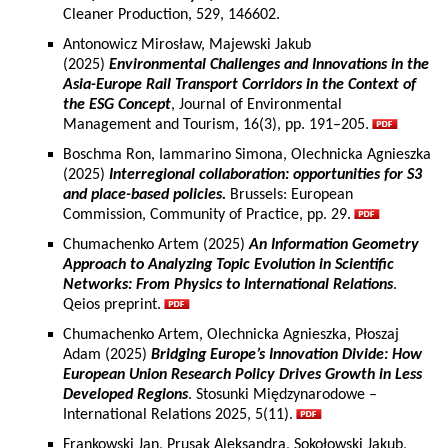
Cleaner Production, 529, 146602.
Antonowicz Mirosław, Majewski Jakub
(2025)
Environmental Challenges and Innovations in the
Asia-Europe Rail Transport Corridors in the Context of
the ESG Concept
, Journal of Environmental
Management and Tourism, 16(3), pp. 191–205.
Boschma Ron, Iammarino Simona, Olechnicka Agnieszka
(2025)
Interregional collaboration: opportunities for S3
and place-based policies.
Brussels: European
Commission, Community of Practice, pp. 29.
Chumachenko Artem (2025)
An Information Geometry
Approach to Analyzing Topic Evolution in Scientific
Networks: From Physics to International Relations
.
Qeios preprint.
Chumachenko Artem, Olechnicka Agnieszka, Płoszaj
Adam (2025)
Bridging Europe’s Innovation Divide: How
European Union Research Policy Drives Growth in Less
Developed Regions
. Stosunki Międzynarodowe –
International Relations 2025, 5(11).
Frankowski Jan, Prusak Aleksandra, Sokołowski Jakub,