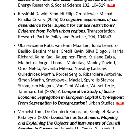
Energy Research & Social Science 132, 104519.
Krysiński Dawid, Schmidt Filip, Czepkiewicz Michał,
Brudka Cezary (2026)
Do negative experiences of car
dependence foster support for car use restrictions?
Evidence from Polish urban regions
. Transportation
Research Part A: Policy and Practice, 204, 104843.
Ubareviciene Ruta, van Ham Maarten, Júnio Leandro
Basílio, Berzins Maris, Credit Kevin, Silva Diogo, J Harris
Richard, Kalm Kadi, Kauppinen Timo, Krisjane Zaiga,
Malheiros Jorge, Thomas Maloutas, Manley David J,
Oriol Nel-lo, Nevanto Milena, Novotný Ladislav,
Ouředníček Martin, Porcel Sergio, Ribardière Antonine,
Šimon Martin, Smętkowski Maciej, Spyrellis Stavros,
Strömgren Magnus, Van Gent Wouter, Wessel Terje,
Tammaru Tiit (2026)
A Comparative Study of Socio-
Economic Segregation in European Capital City-Regions:
From Segregation to Desegregation?
Urban Studies.
Verhelst Tom, De Ceuninck Koenraad, Szmigiel-Rawska
Katarzyna (2026)
Councillors as Scrutineers. Mapping
and Explaining the Objects and Instruments of Council