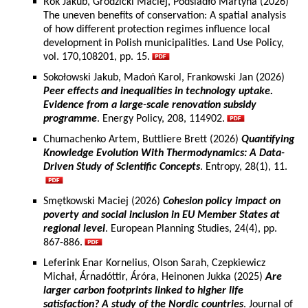
Rok Jakub, Grodzicki Maciej, Podsiadło Martyna (2026)
The uneven benefits of conservation: A spatial analysis
of how different protection regimes influence local
development in Polish municipalities. Land Use Policy,
vol. 170,108201, pp. 15.
Sokołowski Jakub, Madoń Karol, Frankowski Jan (2026)
Peer effects and inequalities in technology uptake.
Evidence from a large-scale renovation subsidy
programme
. Energy Policy, 208, 114902.
Chumachenko Artem, Buttliere Brett (2026)
Quantifying
Knowledge Evolution With Thermodynamics: A Data-
Driven Study of Scientific Concepts
. Entropy, 28(1), 11.
Smętkowski Maciej (2026)
Cohesion policy impact on
poverty and social inclusion in EU Member States at
regional level
. European Planning Studies, 24(4), pp.
867-886.
Leferink Enar Kornelius, Olson Sarah, Czepkiewicz
Michał, Árnadóttir, Áróra, Heinonen Jukka (2025)
Are
larger carbon footprints linked to higher life
satisfaction? A study of the Nordic countries
. Journal of