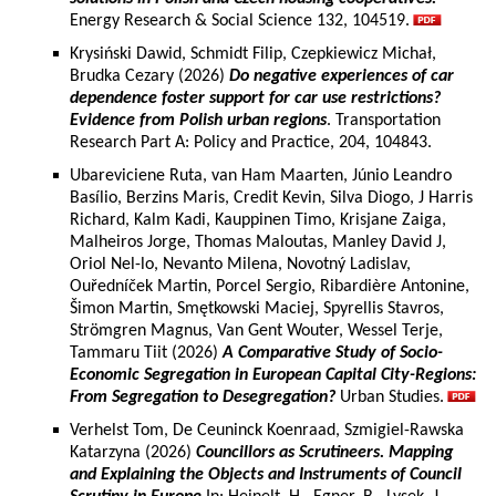
Energy Research & Social Science 132, 104519.
Krysiński Dawid, Schmidt Filip, Czepkiewicz Michał,
Brudka Cezary (2026)
Do negative experiences of car
dependence foster support for car use restrictions?
Evidence from Polish urban regions
. Transportation
Research Part A: Policy and Practice, 204, 104843.
Ubareviciene Ruta, van Ham Maarten, Júnio Leandro
Basílio, Berzins Maris, Credit Kevin, Silva Diogo, J Harris
Richard, Kalm Kadi, Kauppinen Timo, Krisjane Zaiga,
Malheiros Jorge, Thomas Maloutas, Manley David J,
Oriol Nel-lo, Nevanto Milena, Novotný Ladislav,
Ouředníček Martin, Porcel Sergio, Ribardière Antonine,
Šimon Martin, Smętkowski Maciej, Spyrellis Stavros,
Strömgren Magnus, Van Gent Wouter, Wessel Terje,
Tammaru Tiit (2026)
A Comparative Study of Socio-
Economic Segregation in European Capital City-Regions:
From Segregation to Desegregation?
Urban Studies.
Verhelst Tom, De Ceuninck Koenraad, Szmigiel-Rawska
Katarzyna (2026)
Councillors as Scrutineers. Mapping
and Explaining the Objects and Instruments of Council