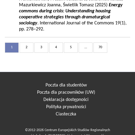
Mazurkiewicz Joanna, Świetlik Tomasz (2025)
Energy
commons during crisis: Understanding housing
cooperative strategies through dramaturgical
sociology
. International Journal of the Commons 19(1),
pp. 278–292.
1
2
3
4
5
...
70
Poczta dla studentów
Poczta dla pracowników (UW)
Deklaracja dostępności
Polityka prywatności
Ciasteczka
©2012-2026 Centrum Europejskich Studiów Regionalnych