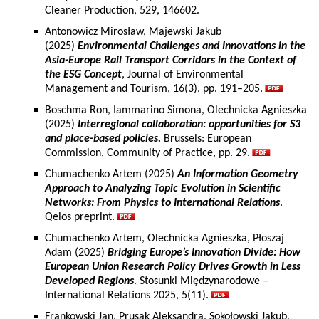
Cleaner Production, 529, 146602.
Antonowicz Mirosław, Majewski Jakub
(2025)
Environmental Challenges and Innovations in the
Asia-Europe Rail Transport Corridors in the Context of
the ESG Concept
, Journal of Environmental
Management and Tourism, 16(3), pp. 191–205.
Boschma Ron, Iammarino Simona, Olechnicka Agnieszka
(2025)
Interregional collaboration: opportunities for S3
and place-based policies.
Brussels: European
Commission, Community of Practice, pp. 29.
Chumachenko Artem (2025)
An Information Geometry
Approach to Analyzing Topic Evolution in Scientific
Networks: From Physics to International Relations
.
Qeios preprint.
Chumachenko Artem, Olechnicka Agnieszka, Płoszaj
Adam (2025)
Bridging Europe’s Innovation Divide: How
European Union Research Policy Drives Growth in Less
Developed Regions
. Stosunki Międzynarodowe –
International Relations 2025, 5(11).
Frankowski Jan, Prusak Aleksandra, Sokołowski Jakub,