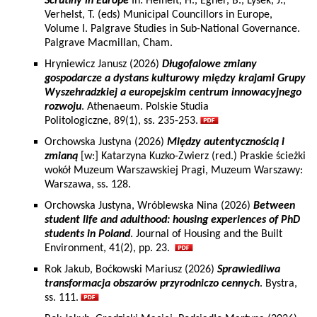
Scrutiny in Europe
In: Heinelt, H., Egner, B., Lysek, J.,
Verhelst, T. (eds) Municipal Councillors in Europe,
Volume I. Palgrave Studies in Sub-National Governance.
Palgrave Macmillan, Cham.
Hryniewicz Janusz (2026)
Długofalowe zmiany
gospodarcze a dystans kulturowy między krajami Grupy
Wyszehradzkiej a europejskim centrum innowacyjnego
rozwoju
. Athenaeum. Polskie Studia
Politologiczne, 89(1), ss. 235-253.
Orchowska Justyna (2026)
Między autentycznością i
zmianą
[w:] Katarzyna Kuzko-Zwierz (red.) Praskie ścieżki
wokół Muzeum Warszawskiej Pragi, Muzeum Warszawy:
Warszawa, ss. 128.
Orchowska Justyna, Wróblewska Nina (2026)
Between
student life and adulthood: housing experiences of PhD
students in Poland
. Journal of Housing and the Built
Environment, 41(2), pp. 23.
Rok Jakub, Boćkowski Mariusz (2026)
Sprawiedliwa
transformacja obszarów przyrodniczo cennych
. Bystra,
ss. 111.