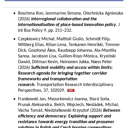
Boschma Ron, Iammarino Simona, Olechnicka Agnieszka
(2026)
Interregional collaboration and the
internationalisation of place-based innovation policy
. J
Int Bus Policy 9, pp. 211–232.
Czepkiewicz Michał, Mattioli Giulio, Schmidt Filip,
Willberg Elias, Kilian Lena, Tenkanen Henrikki, Timmer
Dick, Gosztonyi Ákos, Raudsepp Johanna, Ala-Mantila
Sanna, Jacobson Lisa, Guillen-Royo Mònica, Krysiński
Dawid, Dillman Kevin, Heinonen Jukka, Næss Peter
(2026)
Sufficient mobility and access within limits:
Research agenda for bringing together corridor
frameworks and transportation
research
. Transportation Research Interdisciplinary
Perspectives, 37, 102029.
Frankowski Jan, Mazurkiewicz Joanna, Stará Soňa,
Prusak Aleksandra, Bełch, Wojciech, Nesládek, Michal,
Vácha Tomáš, Niedziałkowski Krzysztof (2026)
Between
efficiency and democracy: Explaining support and
resistance towards energy transition and prosumer
solutions in Polish and Czech housing cooperatives.