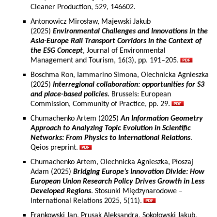
Cleaner Production, 529, 146602.
Antonowicz Mirosław, Majewski Jakub
(2025)
Environmental Challenges and Innovations in the
Asia-Europe Rail Transport Corridors in the Context of
the ESG Concept
, Journal of Environmental
Management and Tourism, 16(3), pp. 191–205.
Boschma Ron, Iammarino Simona, Olechnicka Agnieszka
(2025)
Interregional collaboration: opportunities for S3
and place-based policies.
Brussels: European
Commission, Community of Practice, pp. 29.
Chumachenko Artem (2025)
An Information Geometry
Approach to Analyzing Topic Evolution in Scientific
Networks: From Physics to International Relations
.
Qeios preprint.
Chumachenko Artem, Olechnicka Agnieszka, Płoszaj
Adam (2025)
Bridging Europe’s Innovation Divide: How
European Union Research Policy Drives Growth in Less
Developed Regions
. Stosunki Międzynarodowe –
International Relations 2025, 5(11).
Frankowski Jan, Prusak Aleksandra, Sokołowski Jakub,