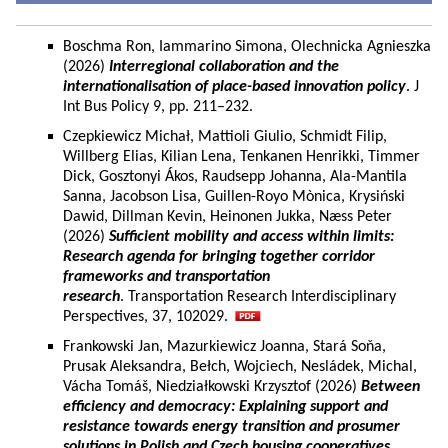
Boschma Ron, Iammarino Simona, Olechnicka Agnieszka
(2026)
Interregional collaboration and the
internationalisation of place-based innovation policy
. J
Int Bus Policy 9, pp. 211–232.
Czepkiewicz Michał, Mattioli Giulio, Schmidt Filip,
Willberg Elias, Kilian Lena, Tenkanen Henrikki, Timmer
Dick, Gosztonyi Ákos, Raudsepp Johanna, Ala-Mantila
Sanna, Jacobson Lisa, Guillen-Royo Mònica, Krysiński
Dawid, Dillman Kevin, Heinonen Jukka, Næss Peter
(2026)
Sufficient mobility and access within limits:
Research agenda for bringing together corridor
frameworks and transportation
research
. Transportation Research Interdisciplinary
Perspectives, 37, 102029.
Frankowski Jan, Mazurkiewicz Joanna, Stará Soňa,
Prusak Aleksandra, Bełch, Wojciech, Nesládek, Michal,
Vácha Tomáš, Niedziałkowski Krzysztof (2026)
Between
efficiency and democracy: Explaining support and
resistance towards energy transition and prosumer
solutions in Polish and Czech housing cooperatives.