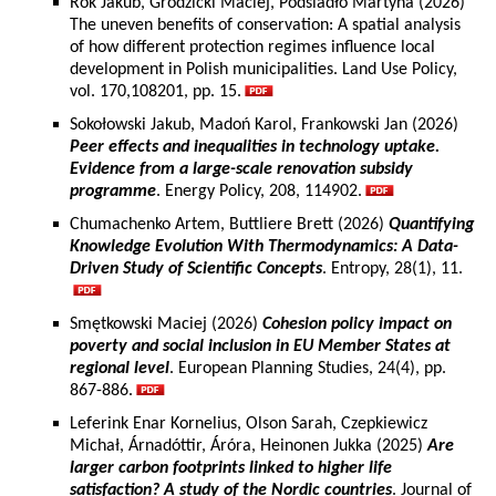
Rok Jakub, Grodzicki Maciej, Podsiadło Martyna (2026)
The uneven benefits of conservation: A spatial analysis
of how different protection regimes influence local
development in Polish municipalities. Land Use Policy,
vol. 170,108201, pp. 15.
Sokołowski Jakub, Madoń Karol, Frankowski Jan (2026)
Peer effects and inequalities in technology uptake.
Evidence from a large-scale renovation subsidy
programme
. Energy Policy, 208, 114902.
Chumachenko Artem, Buttliere Brett (2026)
Quantifying
Knowledge Evolution With Thermodynamics: A Data-
Driven Study of Scientific Concepts
. Entropy, 28(1), 11.
Smętkowski Maciej (2026)
Cohesion policy impact on
poverty and social inclusion in EU Member States at
regional level
. European Planning Studies, 24(4), pp.
867-886.
Leferink Enar Kornelius, Olson Sarah, Czepkiewicz
Michał, Árnadóttir, Áróra, Heinonen Jukka (2025)
Are
larger carbon footprints linked to higher life
satisfaction? A study of the Nordic countries
. Journal of