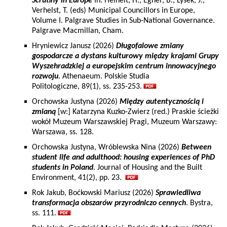
Scrutiny in Europe
In: Heinelt, H., Egner, B., Lysek, J.,
Verhelst, T. (eds) Municipal Councillors in Europe,
Volume I. Palgrave Studies in Sub-National Governance.
Palgrave Macmillan, Cham.
Hryniewicz Janusz (2026)
Długofalowe zmiany
gospodarcze a dystans kulturowy między krajami Grupy
Wyszehradzkiej a europejskim centrum innowacyjnego
rozwoju
. Athenaeum. Polskie Studia
Politologiczne, 89(1), ss. 235-253.
Orchowska Justyna (2026)
Między autentycznością i
zmianą
[w:] Katarzyna Kuzko-Zwierz (red.) Praskie ścieżki
wokół Muzeum Warszawskiej Pragi, Muzeum Warszawy:
Warszawa, ss. 128.
Orchowska Justyna, Wróblewska Nina (2026)
Between
student life and adulthood: housing experiences of PhD
students in Poland
. Journal of Housing and the Built
Environment, 41(2), pp. 23.
Rok Jakub, Boćkowski Mariusz (2026)
Sprawiedliwa
transformacja obszarów przyrodniczo cennych
. Bystra,
ss. 111.