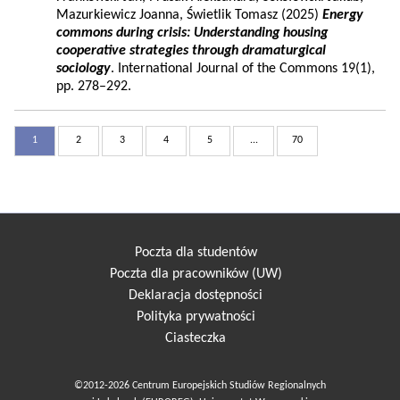
Mazurkiewicz Joanna, Świetlik Tomasz (2025)
Energy
commons during crisis: Understanding housing
cooperative strategies through dramaturgical
sociology
. International Journal of the Commons 19(1),
pp. 278–292.
1
2
3
4
5
...
70
Poczta dla studentów
Poczta dla pracowników (UW)
Deklaracja dostępności
Polityka prywatności
Ciasteczka
©2012-2026 Centrum Europejskich Studiów Regionalnych