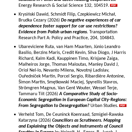
Energy Research & Social Science 132, 104519.
Krysiński Dawid, Schmidt Filip, Czepkiewicz Michał,
Brudka Cezary (2026)
Do negative experiences of car
dependence foster support for car use restrictions?
Evidence from Polish urban regions
. Transportation
Research Part A: Policy and Practice, 204, 104843.
Ubareviciene Ruta, van Ham Maarten, Júnio Leandro
Basílio, Berzins Maris, Credit Kevin, Silva Diogo, J Harris
Richard, Kalm Kadi, Kauppinen Timo, Krisjane Zaiga,
Malheiros Jorge, Thomas Maloutas, Manley David J,
Oriol Nel-lo, Nevanto Milena, Novotný Ladislav,
Ouředníček Martin, Porcel Sergio, Ribardière Antonine,
Šimon Martin, Smętkowski Maciej, Spyrellis Stavros,
Strömgren Magnus, Van Gent Wouter, Wessel Terje,
Tammaru Tiit (2026)
A Comparative Study of Socio-
Economic Segregation in European Capital City-Regions:
From Segregation to Desegregation?
Urban Studies.
Verhelst Tom, De Ceuninck Koenraad, Szmigiel-Rawska
Katarzyna (2026)
Councillors as Scrutineers. Mapping
and Explaining the Objects and Instruments of Council