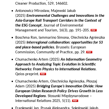
Cleaner Production, 529, 146602.
Antonowicz Mirosław, Majewski Jakub
(2025)
Environmental Challenges and Innovations in the
Asia-Europe Rail Transport Corridors in the Context of
the ESG Concept
, Journal of Environmental
Management and Tourism, 16(3), pp. 191–205.
Boschma Ron, Iammarino Simona, Olechnicka Agnieszka
(2025)
Interregional collaboration: opportunities for S3
and place-based policies.
Brussels: European
Commission, Community of Practice, pp. 29.
Chumachenko Artem (2025)
An Information Geometry
Approach to Analyzing Topic Evolution in Scientific
Networks: From Physics to International Relations
.
Qeios preprint.
Chumachenko Artem, Olechnicka Agnieszka, Płoszaj
Adam (2025)
Bridging Europe’s Innovation Divide: How
European Union Research Policy Drives Growth in Less
Developed Regions
. Stosunki Międzynarodowe –
International Relations 2025, 5(11).
Frankowski Jan, Prusak Aleksandra, Sokołowski Jakub,