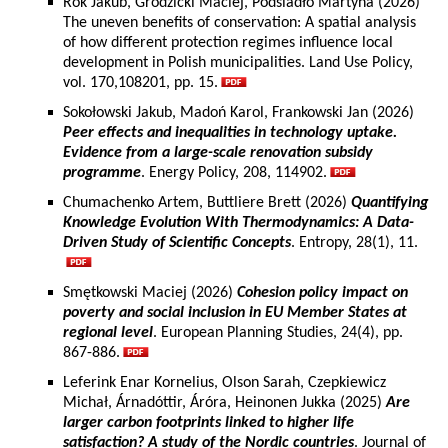
Rok Jakub, Grodzicki Maciej, Podsiadło Martyna (2026)
The uneven benefits of conservation: A spatial analysis
of how different protection regimes influence local
development in Polish municipalities. Land Use Policy,
vol. 170,108201, pp. 15.
Sokołowski Jakub, Madoń Karol, Frankowski Jan (2026)
Peer effects and inequalities in technology uptake.
Evidence from a large-scale renovation subsidy
programme
. Energy Policy, 208, 114902.
Chumachenko Artem, Buttliere Brett (2026)
Quantifying
Knowledge Evolution With Thermodynamics: A Data-
Driven Study of Scientific Concepts
. Entropy, 28(1), 11.
Smętkowski Maciej (2026)
Cohesion policy impact on
poverty and social inclusion in EU Member States at
regional level
. European Planning Studies, 24(4), pp.
867-886.
Leferink Enar Kornelius, Olson Sarah, Czepkiewicz
Michał, Árnadóttir, Áróra, Heinonen Jukka (2025)
Are
larger carbon footprints linked to higher life
satisfaction? A study of the Nordic countries
. Journal of