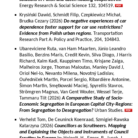
Energy Research & Social Science 132, 104519.
Krysiński Dawid, Schmidt Filip, Czepkiewicz Michał,
Brudka Cezary (2026)
Do negative experiences of car
dependence foster support for car use restrictions?
Evidence from Polish urban regions
. Transportation
Research Part A: Policy and Practice, 204, 104843.
Ubareviciene Ruta, van Ham Maarten, Júnio Leandro
Basílio, Berzins Maris, Credit Kevin, Silva Diogo, J Harris
Richard, Kalm Kadi, Kauppinen Timo, Krisjane Zaiga,
Malheiros Jorge, Thomas Maloutas, Manley David J,
Oriol Nel-lo, Nevanto Milena, Novotný Ladislav,
Ouředníček Martin, Porcel Sergio, Ribardière Antonine,
Šimon Martin, Smętkowski Maciej, Spyrellis Stavros,
Strömgren Magnus, Van Gent Wouter, Wessel Terje,
Tammaru Tiit (2026)
A Comparative Study of Socio-
Economic Segregation in European Capital City-Regions:
From Segregation to Desegregation?
Urban Studies.
Verhelst Tom, De Ceuninck Koenraad, Szmigiel-Rawska
Katarzyna (2026)
Councillors as Scrutineers. Mapping
and Explaining the Objects and Instruments of Council