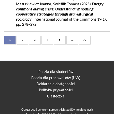
Mazurkiewicz Joanna, Świetlik Tomasz (2025)
Energy
commons during crisis: Understanding housing
cooperative strategies through dramaturgical
sociology
. International Journal of the Commons 19(1),
pp. 278–292.
1
2
3
4
5
...
70
Poczta dla studentów
Poczta dla pracowników (UW)
Deklaracja dostępności
Polityka prywatności
Ciasteczka
©2012-2026 Centrum Europejskich Studiów Regionalnych