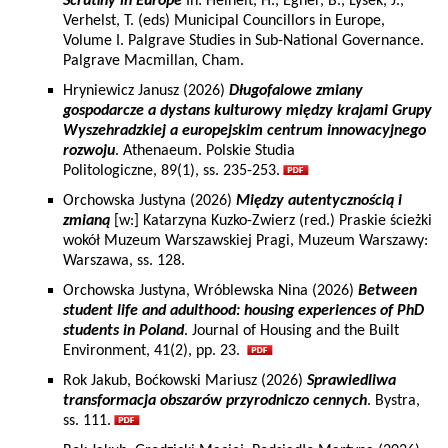
Scrutiny in Europe
In: Heinelt, H., Egner, B., Lysek, J.,
Verhelst, T. (eds) Municipal Councillors in Europe,
Volume I. Palgrave Studies in Sub-National Governance.
Palgrave Macmillan, Cham.
Hryniewicz Janusz (2026)
Długofalowe zmiany
gospodarcze a dystans kulturowy między krajami Grupy
Wyszehradzkiej a europejskim centrum innowacyjnego
rozwoju
. Athenaeum. Polskie Studia
Politologiczne, 89(1), ss. 235-253.
Orchowska Justyna (2026)
Między autentycznością i
zmianą
[w:] Katarzyna Kuzko-Zwierz (red.) Praskie ścieżki
wokół Muzeum Warszawskiej Pragi, Muzeum Warszawy:
Warszawa, ss. 128.
Orchowska Justyna, Wróblewska Nina (2026)
Between
student life and adulthood: housing experiences of PhD
students in Poland
. Journal of Housing and the Built
Environment, 41(2), pp. 23.
Rok Jakub, Boćkowski Mariusz (2026)
Sprawiedliwa
transformacja obszarów przyrodniczo cennych
. Bystra,
ss. 111.