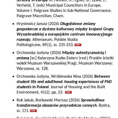
Scrutiny in Europe
In: Heinelt, H., Egner, B., Lysek, J.,
Verhelst, T. (eds) Municipal Councillors in Europe,
Volume I. Palgrave Studies in Sub-National Governance.
Palgrave Macmillan, Cham.
Hryniewicz Janusz (2026)
Długofalowe zmiany
gospodarcze a dystans kulturowy między krajami Grupy
Wyszehradzkiej a europejskim centrum innowacyjnego
rozwoju
. Athenaeum. Polskie Studia
Politologiczne, 89(1), ss. 235-253.
Orchowska Justyna (2026)
Między autentycznością i
zmianą
[w:] Katarzyna Kuzko-Zwierz (red.) Praskie ścieżki
wokół Muzeum Warszawskiej Pragi, Muzeum Warszawy:
Warszawa, ss. 128.
Orchowska Justyna, Wróblewska Nina (2026)
Between
student life and adulthood: housing experiences of PhD
students in Poland
. Journal of Housing and the Built
Environment, 41(2), pp. 23.
Rok Jakub, Boćkowski Mariusz (2026)
Sprawiedliwa
transformacja obszarów przyrodniczo cennych
. Bystra,
ss. 111.