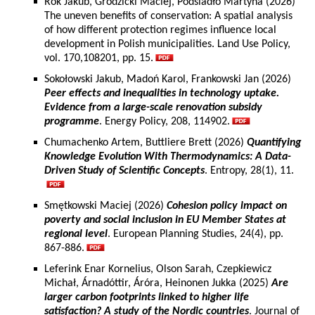
Rok Jakub, Grodzicki Maciej, Podsiadło Martyna (2026)
The uneven benefits of conservation: A spatial analysis
of how different protection regimes influence local
development in Polish municipalities. Land Use Policy,
vol. 170,108201, pp. 15.
Sokołowski Jakub, Madoń Karol, Frankowski Jan (2026)
Peer effects and inequalities in technology uptake.
Evidence from a large-scale renovation subsidy
programme
. Energy Policy, 208, 114902.
Chumachenko Artem, Buttliere Brett (2026)
Quantifying
Knowledge Evolution With Thermodynamics: A Data-
Driven Study of Scientific Concepts
. Entropy, 28(1), 11.
Smętkowski Maciej (2026)
Cohesion policy impact on
poverty and social inclusion in EU Member States at
regional level
. European Planning Studies, 24(4), pp.
867-886.
Leferink Enar Kornelius, Olson Sarah, Czepkiewicz
Michał, Árnadóttir, Áróra, Heinonen Jukka (2025)
Are
larger carbon footprints linked to higher life
satisfaction? A study of the Nordic countries
. Journal of