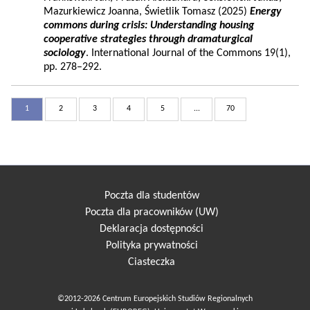
Mazurkiewicz Joanna, Świetlik Tomasz (2025)
Energy
commons during crisis: Understanding housing
cooperative strategies through dramaturgical
sociology
. International Journal of the Commons 19(1),
pp. 278–292.
1
2
3
4
5
...
70
Poczta dla studentów
Poczta dla pracowników (UW)
Deklaracja dostępności
Polityka prywatności
Ciasteczka
©2012-2026 Centrum Europejskich Studiów Regionalnych