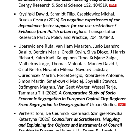
Energy Research & Social Science 132, 104519.
Krysiński Dawid, Schmidt Filip, Czepkiewicz Michał,
Brudka Cezary (2026)
Do negative experiences of car
dependence foster support for car use restrictions?
Evidence from Polish urban regions
. Transportation
Research Part A: Policy and Practice, 204, 104843.
Ubareviciene Ruta, van Ham Maarten, Júnio Leandro
Basílio, Berzins Maris, Credit Kevin, Silva Diogo, J Harris
Richard, Kalm Kadi, Kauppinen Timo, Krisjane Zaiga,
Malheiros Jorge, Thomas Maloutas, Manley David J,
Oriol Nel-lo, Nevanto Milena, Novotný Ladislav,
Ouředníček Martin, Porcel Sergio, Ribardière Antonine,
Šimon Martin, Smętkowski Maciej, Spyrellis Stavros,
Strömgren Magnus, Van Gent Wouter, Wessel Terje,
Tammaru Tiit (2026)
A Comparative Study of Socio-
Economic Segregation in European Capital City-Regions:
From Segregation to Desegregation?
Urban Studies.
Verhelst Tom, De Ceuninck Koenraad, Szmigiel-Rawska
Katarzyna (2026)
Councillors as Scrutineers. Mapping
and Explaining the Objects and Instruments of Council