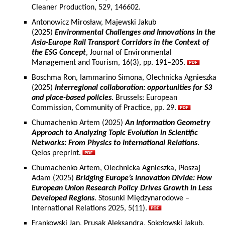
Cleaner Production, 529, 146602.
Antonowicz Mirosław, Majewski Jakub
(2025)
Environmental Challenges and Innovations in the
Asia-Europe Rail Transport Corridors in the Context of
the ESG Concept
, Journal of Environmental
Management and Tourism, 16(3), pp. 191–205.
Boschma Ron, Iammarino Simona, Olechnicka Agnieszka
(2025)
Interregional collaboration: opportunities for S3
and place-based policies.
Brussels: European
Commission, Community of Practice, pp. 29.
Chumachenko Artem (2025)
An Information Geometry
Approach to Analyzing Topic Evolution in Scientific
Networks: From Physics to International Relations
.
Qeios preprint.
Chumachenko Artem, Olechnicka Agnieszka, Płoszaj
Adam (2025)
Bridging Europe’s Innovation Divide: How
European Union Research Policy Drives Growth in Less
Developed Regions
. Stosunki Międzynarodowe –
International Relations 2025, 5(11).
Frankowski Jan, Prusak Aleksandra, Sokołowski Jakub,