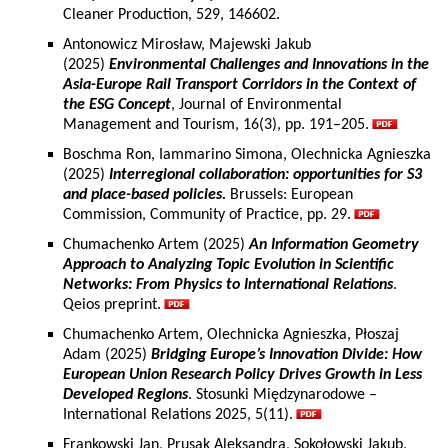
Cleaner Production, 529, 146602.
Antonowicz Mirosław, Majewski Jakub
(2025)
Environmental Challenges and Innovations in the
Asia-Europe Rail Transport Corridors in the Context of
the ESG Concept
, Journal of Environmental
Management and Tourism, 16(3), pp. 191–205.
Boschma Ron, Iammarino Simona, Olechnicka Agnieszka
(2025)
Interregional collaboration: opportunities for S3
and place-based policies.
Brussels: European
Commission, Community of Practice, pp. 29.
Chumachenko Artem (2025)
An Information Geometry
Approach to Analyzing Topic Evolution in Scientific
Networks: From Physics to International Relations
.
Qeios preprint.
Chumachenko Artem, Olechnicka Agnieszka, Płoszaj
Adam (2025)
Bridging Europe’s Innovation Divide: How
European Union Research Policy Drives Growth in Less
Developed Regions
. Stosunki Międzynarodowe –
International Relations 2025, 5(11).
Frankowski Jan, Prusak Aleksandra, Sokołowski Jakub,