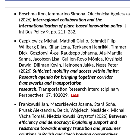
Boschma Ron, Iammarino Simona, Olechnicka Agnieszka
(2026)
Interregional collaboration and the
internationalisation of place-based innovation policy
. J
Int Bus Policy 9, pp. 211–232.
Czepkiewicz Michał, Mattioli Giulio, Schmidt Filip,
Willberg Elias, Kilian Lena, Tenkanen Henrikki, Timmer
Dick, Gosztonyi Ákos, Raudsepp Johanna, Ala-Mantila
Sanna, Jacobson Lisa, Guillen-Royo Mònica, Krysiński
Dawid, Dillman Kevin, Heinonen Jukka, Næss Peter
(2026)
Sufficient mobility and access within limits:
Research agenda for bringing together corridor
frameworks and transportation
research
. Transportation Research Interdisciplinary
Perspectives, 37, 102029.
Frankowski Jan, Mazurkiewicz Joanna, Stará Soňa,
Prusak Aleksandra, Bełch, Wojciech, Nesládek, Michal,
Vácha Tomáš, Niedziałkowski Krzysztof (2026)
Between
efficiency and democracy: Explaining support and
resistance towards energy transition and prosumer
solutions in Polish and Czech housing cooperatives.