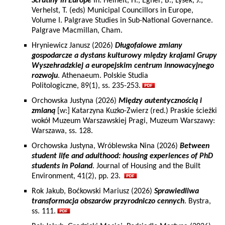
Scrutiny in Europe
In: Heinelt, H., Egner, B., Lysek, J.,
Verhelst, T. (eds) Municipal Councillors in Europe,
Volume I. Palgrave Studies in Sub-National Governance.
Palgrave Macmillan, Cham.
Hryniewicz Janusz (2026)
Długofalowe zmiany
gospodarcze a dystans kulturowy między krajami Grupy
Wyszehradzkiej a europejskim centrum innowacyjnego
rozwoju
. Athenaeum. Polskie Studia
Politologiczne, 89(1), ss. 235-253.
Orchowska Justyna (2026)
Między autentycznością i
zmianą
[w:] Katarzyna Kuzko-Zwierz (red.) Praskie ścieżki
wokół Muzeum Warszawskiej Pragi, Muzeum Warszawy:
Warszawa, ss. 128.
Orchowska Justyna, Wróblewska Nina (2026)
Between
student life and adulthood: housing experiences of PhD
students in Poland
. Journal of Housing and the Built
Environment, 41(2), pp. 23.
Rok Jakub, Boćkowski Mariusz (2026)
Sprawiedliwa
transformacja obszarów przyrodniczo cennych
. Bystra,
ss. 111.