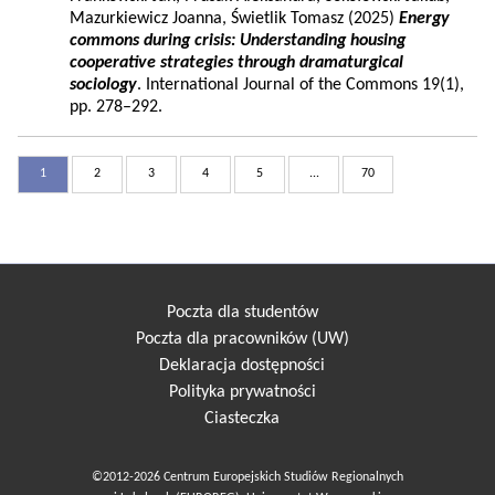
Mazurkiewicz Joanna, Świetlik Tomasz (2025)
Energy
commons during crisis: Understanding housing
cooperative strategies through dramaturgical
sociology
. International Journal of the Commons 19(1),
pp. 278–292.
1
2
3
4
5
...
70
Poczta dla studentów
Poczta dla pracowników (UW)
Deklaracja dostępności
Polityka prywatności
Ciasteczka
©2012-2026 Centrum Europejskich Studiów Regionalnych