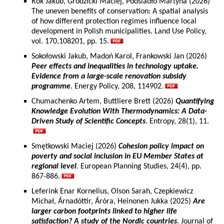
Rok Jakub, Grodzicki Maciej, Podsiadło Martyna (2026)
The uneven benefits of conservation: A spatial analysis
of how different protection regimes influence local
development in Polish municipalities. Land Use Policy,
vol. 170,108201, pp. 15.
Sokołowski Jakub, Madoń Karol, Frankowski Jan (2026)
Peer effects and inequalities in technology uptake.
Evidence from a large-scale renovation subsidy
programme
. Energy Policy, 208, 114902.
Chumachenko Artem, Buttliere Brett (2026)
Quantifying
Knowledge Evolution With Thermodynamics: A Data-
Driven Study of Scientific Concepts
. Entropy, 28(1), 11.
Smętkowski Maciej (2026)
Cohesion policy impact on
poverty and social inclusion in EU Member States at
regional level
. European Planning Studies, 24(4), pp.
867-886.
Leferink Enar Kornelius, Olson Sarah, Czepkiewicz
Michał, Árnadóttir, Áróra, Heinonen Jukka (2025)
Are
larger carbon footprints linked to higher life
satisfaction? A study of the Nordic countries
. Journal of