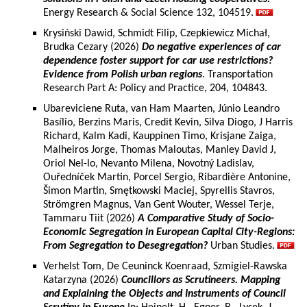
Energy Research & Social Science 132, 104519.
Krysiński Dawid, Schmidt Filip, Czepkiewicz Michał,
Brudka Cezary (2026)
Do negative experiences of car
dependence foster support for car use restrictions?
Evidence from Polish urban regions
. Transportation
Research Part A: Policy and Practice, 204, 104843.
Ubareviciene Ruta, van Ham Maarten, Júnio Leandro
Basílio, Berzins Maris, Credit Kevin, Silva Diogo, J Harris
Richard, Kalm Kadi, Kauppinen Timo, Krisjane Zaiga,
Malheiros Jorge, Thomas Maloutas, Manley David J,
Oriol Nel-lo, Nevanto Milena, Novotný Ladislav,
Ouředníček Martin, Porcel Sergio, Ribardière Antonine,
Šimon Martin, Smętkowski Maciej, Spyrellis Stavros,
Strömgren Magnus, Van Gent Wouter, Wessel Terje,
Tammaru Tiit (2026)
A Comparative Study of Socio-
Economic Segregation in European Capital City-Regions:
From Segregation to Desegregation?
Urban Studies.
Verhelst Tom, De Ceuninck Koenraad, Szmigiel-Rawska
Katarzyna (2026)
Councillors as Scrutineers. Mapping
and Explaining the Objects and Instruments of Council