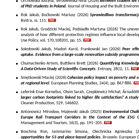
Orchowska Justyna, Wróblewska Nina (2026)
Between student life 
of PhD students in Poland
. Journal of Housing and the Built Environ
Rok Jakub, Boćkowski Mariusz (2026)
Sprawiedliwa transformac
Bystra, ss. 111.
Rok Jakub, Grodzicki Maciej, Podsiadło Martyna (2026) The uneven 
analysis of how different protection regimes influence local develo
Use Policy, vol. 170,108201, pp. 15.
Sokołowski Jakub, Madoń Karol, Frankowski Jan (2026)
Peer effe
uptake. Evidence from a large-scale renovation subsidy programm
Chumachenko Artem, Buttliere Brett (2026)
Quantifying Knowledg
A Data-Driven Study of Scientific Concepts
. Entropy, 28(1), 11.
Smętkowski Maciej (2026)
Cohesion policy impact on poverty and s
at regional level
. European Planning Studies, 24(4), pp. 867-886.
Leferink Enar Kornelius, Olson Sarah, Czepkiewicz Michał, Árnadótt
larger carbon footprints linked to higher life satisfaction? A stud
Cleaner Production, 529, 146602.
Antonowicz Mirosław, Majewski Jakub (2025)
Environmental Chall
Europe Rail Transport Corridors in the Context of the ESG 
Management and Tourism, 16(3), pp. 191–205.
Boschma Ron, Iammarino Simona, Olechnicka Agnieszka (2
opportunities for S3 and place-based policies.
Brussels: European 