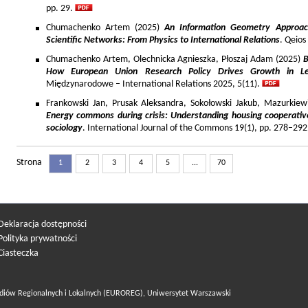
pp. 29.
Chumachenko Artem (2025)
An Information Geometry Approach
Scientific Networks: From Physics to International Relations
. Qeios
Chumachenko Artem, Olechnicka Agnieszka, Płoszaj Adam (2025)
B
How European Union Research Policy Drives Growth in Le
Międzynarodowe – International Relations 2025, 5(11).
Frankowski Jan, Prusak Aleksandra, Sokołowski Jakub, Mazurkiew
Energy commons during crisis: Understanding housing cooperativ
sociology
. International Journal of the Commons 19(1), pp. 278–292
Strona
1
2
3
4
5
...
70
Deklaracja dostępności
Polityka prywatności
Ciasteczka
diów Regionalnych i Lokalnych (EUROREG), Uniwersytet Warszawski