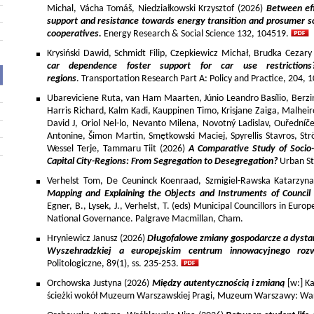
Michal, Vácha Tomáš, Niedziałkowski Krzysztof (2026)
Between eff
support and resistance towards energy transition and prosumer so
cooperatives.
Energy Research & Social Science 132, 104519.
Krysiński Dawid, Schmidt Filip, Czepkiewicz Michał, Brudka Cezar
car dependence foster support for car use restriction
regions
. Transportation Research Part A: Policy and Practice, 204,
Ubareviciene Ruta, van Ham Maarten, Júnio Leandro Basílio, Berzins
Harris Richard, Kalm Kadi, Kauppinen Timo, Krisjane Zaiga, Malhe
David J, Oriol Nel-lo, Nevanto Milena, Novotný Ladislav, Ouředníče
Antonine, Šimon Martin, Smętkowski Maciej, Spyrellis Stavros, 
Wessel Terje, Tammaru Tiit (2026)
A Comparative Study of Socio
Capital City-Regions: From Segregation to Desegregation?
Urban St
Verhelst Tom, De Ceuninck Koenraad, Szmigiel-Rawska Katarzyn
Mapping and Explaining the Objects and Instruments of Council 
Egner, B., Lysek, J., Verhelst, T. (eds) Municipal Councillors in Euro
National Governance. Palgrave Macmillan, Cham.
Hryniewicz Janusz (2026)
Długofalowe zmiany gospodarcze a dysta
Wyszehradzkiej a europejskim centrum innowacyjnego roz
Politologiczne, 89(1), ss. 235-253.
Orchowska Justyna (2026)
Między autentycznością i zmianą
[w:] Ka
ścieżki wokół Muzeum Warszawskiej Pragi, Muzeum Warszawy: War