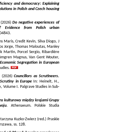
iciency and democracy: Explaining
lutions in Polish and Czech housing
y (2026)
Do negative experiences of
s? Evidence from Polish urban
 104843.
 Maris, Credit Kevin, Silva Diogo, J
iros Jorge, Thomas Maloutas, Manley
k Martin, Porcel Sergio, Ribardière
Strömgren Magnus, Van Gent Wouter,
-Economic Segregation in European
udies.
a (2026)
Councillors as Scrutineers.
Scrutiny in Europe
In: Heinelt, H.,
pe, Volume I. Palgrave Studies in Sub-
ns kulturowy między krajami Grupy
woju
. Athenaeum. Polskie Studia
tarzyna Kuzko-Zwierz (red.) Praskie
szawa, ss. 128.