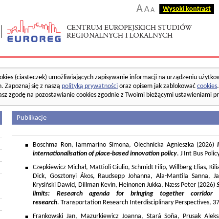
A
A
Wysoki kontrast
A
okies (ciasteczek) umożliwiających zapisywanie informacji na urządzeniu użytko
. Zapoznaj się z naszą
polityką prywatności
oraz opisem jak zablokować
cookies
asz zgodę na pozostawianie cookies zgodnie z Twoimi bieżącymi ustawieniami pr
Publikacje
Boschma Ron, Iammarino Simona, Olechnicka Agnieszka (2026)
I
internationalisation of place-based innovation policy
. J Int Bus Poli
Czepkiewicz Michał, Mattioli Giulio, Schmidt Filip, Willberg Elias, K
Dick, Gosztonyi Ákos, Raudsepp Johanna, Ala-Mantila Sanna, Ja
Krysiński Dawid, Dillman Kevin, Heinonen Jukka, Næss Peter (2026)
limits: Research agenda for bringing together corridor
research
. Transportation Research Interdisciplinary Perspectives, 
Frankowski Jan, Mazurkiewicz Joanna, Stará Soňa, Prusak Aleks