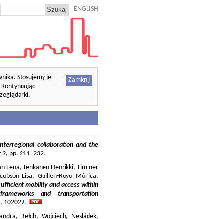
ENGLISH
wnika. Stosujemy je
Zamknij
. Kontynuując
zeglądarki.
nterregional collaboration and the
cy 9, pp. 211–232.
ilian Lena, Tenkanen Henrikki, Timmer
cobson Lisa, Guillen-Royo Mònica,
Sufficient mobility and access within
 frameworks and transportation
37, 102029.
andra, Bełch, Wojciech, Nesládek,