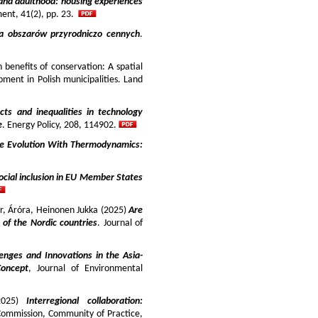
and adulthood: housing experiences
ment, 41(2), pp. 23.
ja obszarów przyrodniczo cennych
.
benefits of conservation: A spatial
pment in Polish municipalities. Land
cts and inequalities in technology
e
. Energy Policy, 208, 114902.
e Evolution With Thermodynamics:
ocial inclusion in EU Member States
ir, Áróra, Heinonen Jukka (2025)
Are
y of the Nordic countries
. Journal of
enges and Innovations in the Asia-
Concept
, Journal of Environmental
025)
Interregional collaboration:
Commission, Community of Practice,