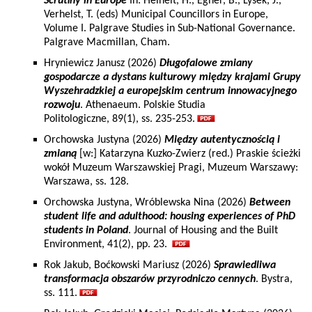
Scrutiny in Europe
In: Heinelt, H., Egner, B., Lysek, J.,
Verhelst, T. (eds) Municipal Councillors in Europe,
Volume I. Palgrave Studies in Sub-National Governance.
Palgrave Macmillan, Cham.
Hryniewicz Janusz (2026)
Długofalowe zmiany
gospodarcze a dystans kulturowy między krajami Grupy
Wyszehradzkiej a europejskim centrum innowacyjnego
rozwoju
. Athenaeum. Polskie Studia
Politologiczne, 89(1), ss. 235-253.
Orchowska Justyna (2026)
Między autentycznością i
zmianą
[w:] Katarzyna Kuzko-Zwierz (red.) Praskie ścieżki
wokół Muzeum Warszawskiej Pragi, Muzeum Warszawy:
Warszawa, ss. 128.
Orchowska Justyna, Wróblewska Nina (2026)
Between
student life and adulthood: housing experiences of PhD
students in Poland
. Journal of Housing and the Built
Environment, 41(2), pp. 23.
Rok Jakub, Boćkowski Mariusz (2026)
Sprawiedliwa
transformacja obszarów przyrodniczo cennych
. Bystra,
ss. 111.