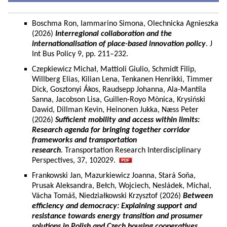
Boschma Ron, Iammarino Simona, Olechnicka Agnieszka
(2026)
Interregional collaboration and the
internationalisation of place-based innovation policy
. J
Int Bus Policy 9, pp. 211–232.
Czepkiewicz Michał, Mattioli Giulio, Schmidt Filip,
Willberg Elias, Kilian Lena, Tenkanen Henrikki, Timmer
Dick, Gosztonyi Ákos, Raudsepp Johanna, Ala-Mantila
Sanna, Jacobson Lisa, Guillen-Royo Mònica, Krysiński
Dawid, Dillman Kevin, Heinonen Jukka, Næss Peter
(2026)
Sufficient mobility and access within limits:
Research agenda for bringing together corridor
frameworks and transportation
research
. Transportation Research Interdisciplinary
Perspectives, 37, 102029.
Frankowski Jan, Mazurkiewicz Joanna, Stará Soňa,
Prusak Aleksandra, Bełch, Wojciech, Nesládek, Michal,
Vácha Tomáš, Niedziałkowski Krzysztof (2026)
Between
efficiency and democracy: Explaining support and
resistance towards energy transition and prosumer
solutions in Polish and Czech housing cooperatives.