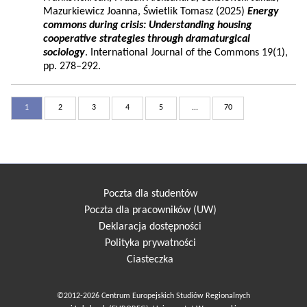
Mazurkiewicz Joanna, Świetlik Tomasz (2025)
Energy
commons during crisis: Understanding housing
cooperative strategies through dramaturgical
sociology
. International Journal of the Commons 19(1),
pp. 278–292.
1
2
3
4
5
...
70
Poczta dla studentów
Poczta dla pracowników (UW)
Deklaracja dostępności
Polityka prywatności
Ciasteczka
©2012-2026 Centrum Europejskich Studiów Regionalnych