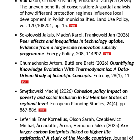
Rok Jakub, Grodzicki Maciej, Podsiadło Martyna (2026)
The uneven benefits of conservation: A spatial analysis
of how different protection regimes influence local
development in Polish municipalities. Land Use Policy,
vol. 170,108201, pp. 15.
Sokołowski Jakub, Madoń Karol, Frankowski Jan (2026)
Peer effects and inequalities in technology uptake.
Evidence from a large-scale renovation subsidy
programme
. Energy Policy, 208, 114902.
Chumachenko Artem, Buttliere Brett (2026)
Quantifying
Knowledge Evolution With Thermodynamics: A Data-
Driven Study of Scientific Concepts
. Entropy, 28(1), 11.
Smętkowski Maciej (2026)
Cohesion policy impact on
poverty and social inclusion in EU Member States at
regional level
. European Planning Studies, 24(4), pp.
867-886.
Leferink Enar Kornelius, Olson Sarah, Czepkiewicz
Michał, Árnadóttir, Áróra, Heinonen Jukka (2025)
Are
larger carbon footprints linked to higher life
satisfaction? A study of the Nordic countries
. Journal of