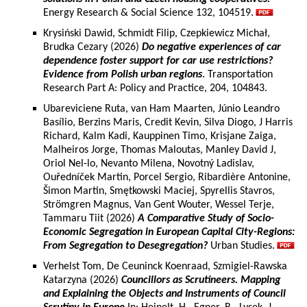
Energy Research & Social Science 132, 104519.
Krysiński Dawid, Schmidt Filip, Czepkiewicz Michał,
Brudka Cezary (2026)
Do negative experiences of car
dependence foster support for car use restrictions?
Evidence from Polish urban regions
. Transportation
Research Part A: Policy and Practice, 204, 104843.
Ubareviciene Ruta, van Ham Maarten, Júnio Leandro
Basílio, Berzins Maris, Credit Kevin, Silva Diogo, J Harris
Richard, Kalm Kadi, Kauppinen Timo, Krisjane Zaiga,
Malheiros Jorge, Thomas Maloutas, Manley David J,
Oriol Nel-lo, Nevanto Milena, Novotný Ladislav,
Ouředníček Martin, Porcel Sergio, Ribardière Antonine,
Šimon Martin, Smętkowski Maciej, Spyrellis Stavros,
Strömgren Magnus, Van Gent Wouter, Wessel Terje,
Tammaru Tiit (2026)
A Comparative Study of Socio-
Economic Segregation in European Capital City-Regions:
From Segregation to Desegregation?
Urban Studies.
Verhelst Tom, De Ceuninck Koenraad, Szmigiel-Rawska
Katarzyna (2026)
Councillors as Scrutineers. Mapping
and Explaining the Objects and Instruments of Council