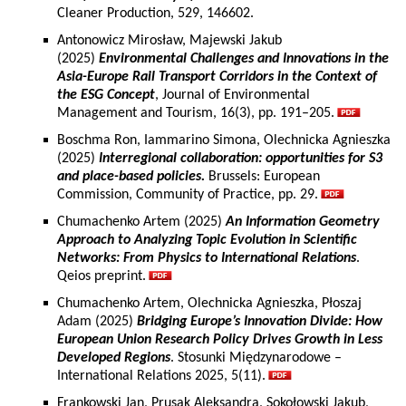
Cleaner Production, 529, 146602.
Antonowicz Mirosław, Majewski Jakub
(2025)
Environmental Challenges and Innovations in the
Asia-Europe Rail Transport Corridors in the Context of
the ESG Concept
, Journal of Environmental
Management and Tourism, 16(3), pp. 191–205.
Boschma Ron, Iammarino Simona, Olechnicka Agnieszka
(2025)
Interregional collaboration: opportunities for S3
and place-based policies.
Brussels: European
Commission, Community of Practice, pp. 29.
Chumachenko Artem (2025)
An Information Geometry
Approach to Analyzing Topic Evolution in Scientific
Networks: From Physics to International Relations
.
Qeios preprint.
Chumachenko Artem, Olechnicka Agnieszka, Płoszaj
Adam (2025)
Bridging Europe’s Innovation Divide: How
European Union Research Policy Drives Growth in Less
Developed Regions
. Stosunki Międzynarodowe –
International Relations 2025, 5(11).
Frankowski Jan, Prusak Aleksandra, Sokołowski Jakub,