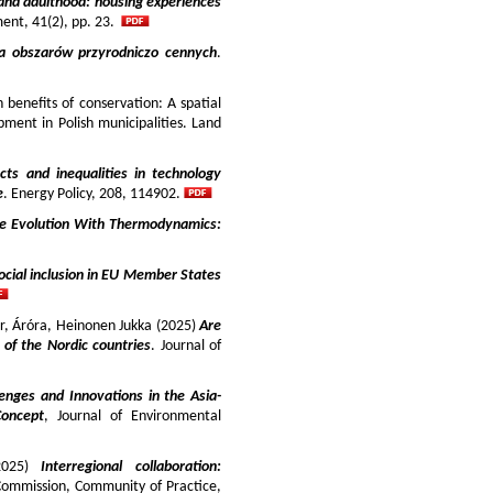
and adulthood: housing experiences
ment, 41(2), pp. 23.
ja obszarów przyrodniczo cennych
.
benefits of conservation: A spatial
pment in Polish municipalities. Land
cts and inequalities in technology
e
. Energy Policy, 208, 114902.
e Evolution With Thermodynamics:
ocial inclusion in EU Member States
ir, Áróra, Heinonen Jukka (2025)
Are
y of the Nordic countries
. Journal of
enges and Innovations in the Asia-
Concept
, Journal of Environmental
025)
Interregional collaboration:
Commission, Community of Practice,