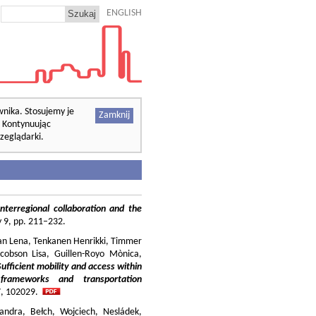
ENGLISH
wnika. Stosujemy je
Zamknij
. Kontynuując
zeglądarki.
nterregional collaboration and the
cy 9, pp. 211–232.
ilian Lena, Tenkanen Henrikki, Timmer
cobson Lisa, Guillen-Royo Mònica,
Sufficient mobility and access within
 frameworks and transportation
37, 102029.
andra, Bełch, Wojciech, Nesládek,