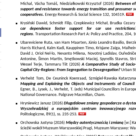
Michal, Vácha Tomáš, Niedziałkowski Krzysztof (2026)
Between eff
support and resistance towards energy transition and prosumer so
cooperatives.
Energy Research & Social Science 132, 104519.
Krysiński Dawid, Schmidt Filip, Czepkiewicz Michał, Brudka Cezar
car dependence foster support for car use restriction
regions
. Transportation Research Part A: Policy and Practice, 204,
Ubareviciene Ruta, van Ham Maarten, Júnio Leandro Basílio, Berzins
Harris Richard, Kalm Kadi, Kauppinen Timo, Krisjane Zaiga, Malhe
David J, Oriol Nel-lo, Nevanto Milena, Novotný Ladislav, Ouředníče
Antonine, Šimon Martin, Smętkowski Maciej, Spyrellis Stavros, 
Wessel Terje, Tammaru Tiit (2026)
A Comparative Study of Socio
Capital City-Regions: From Segregation to Desegregation?
Urban St
Verhelst Tom, De Ceuninck Koenraad, Szmigiel-Rawska Katarzyn
Mapping and Explaining the Objects and Instruments of Council 
Egner, B., Lysek, J., Verhelst, T. (eds) Municipal Councillors in Euro
National Governance. Palgrave Macmillan, Cham.
Hryniewicz Janusz (2026)
Długofalowe zmiany gospodarcze a dysta
Wyszehradzkiej a europejskim centrum innowacyjnego roz
Politologiczne, 89(1), ss. 235-253.
Orchowska Justyna (2026)
Między autentycznością i zmianą
[w:] Ka
ścieżki wokół Muzeum Warszawskiej Pragi, Muzeum Warszawy: War