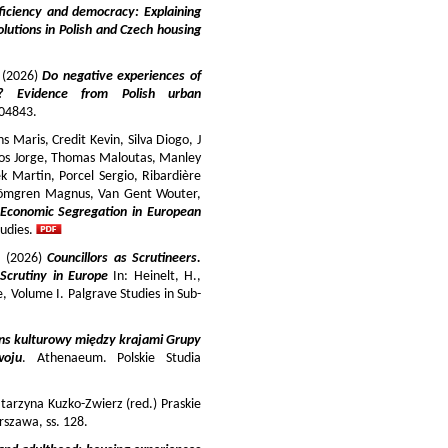
iciency and democracy: Explaining
lutions in Polish and Czech housing
y (2026)
Do negative experiences of
s? Evidence from Polish urban
 104843.
 Maris, Credit Kevin, Silva Diogo, J
iros Jorge, Thomas Maloutas, Manley
k Martin, Porcel Sergio, Ribardière
Strömgren Magnus, Van Gent Wouter,
-Economic Segregation in European
udies.
a (2026)
Councillors as Scrutineers.
Scrutiny in Europe
In: Heinelt, H.,
pe, Volume I. Palgrave Studies in Sub-
ns kulturowy między krajami Grupy
woju
. Athenaeum. Polskie Studia
tarzyna Kuzko-Zwierz (red.) Praskie
szawa, ss. 128.