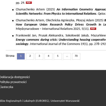
pp. 29.
Chumachenko Artem (2025)
An Information Geometry Approach
Scientific Networks: From Physics to International Relations
. Qeios
Chumachenko Artem, Olechnicka Agnieszka, Płoszaj Adam (2025)
B
How European Union Research Policy Drives Growth in Le
Międzynarodowe – International Relations 2025, 5(11).
Frankowski Jan, Prusak Aleksandra, Sokołowski Jakub, Mazurkiew
Energy commons during crisis: Understanding housing cooperativ
sociology
. International Journal of the Commons 19(1), pp. 278–292
Strona
1
2
3
4
5
...
70
Deklaracja dostępności
Polityka prywatności
Ciasteczka
diów Regionalnych i Lokalnych (EUROREG), Uniwersytet Warszawski