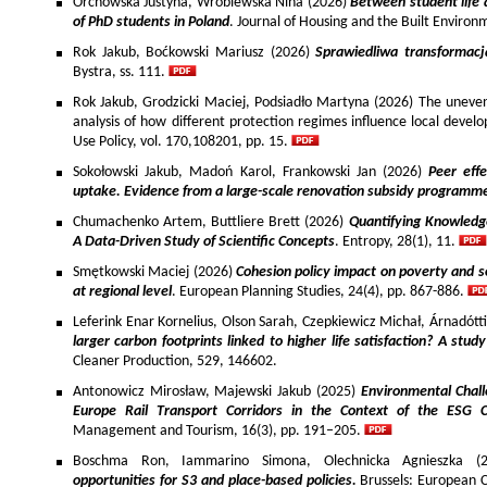
Orchowska Justyna, Wróblewska Nina (2026)
Between student life 
of PhD students in Poland
. Journal of Housing and the Built Environ
Rok Jakub, Boćkowski Mariusz (2026)
Sprawiedliwa transformac
Bystra, ss. 111.
Rok Jakub, Grodzicki Maciej, Podsiadło Martyna (2026) The uneven 
analysis of how different protection regimes influence local develo
Use Policy, vol. 170,108201, pp. 15.
Sokołowski Jakub, Madoń Karol, Frankowski Jan (2026)
Peer effe
uptake. Evidence from a large-scale renovation subsidy programm
Chumachenko Artem, Buttliere Brett (2026)
Quantifying Knowledg
A Data-Driven Study of Scientific Concepts
. Entropy, 28(1), 11.
Smętkowski Maciej (2026)
Cohesion policy impact on poverty and s
at regional level
. European Planning Studies, 24(4), pp. 867-886.
Leferink Enar Kornelius, Olson Sarah, Czepkiewicz Michał, Árnadótt
larger carbon footprints linked to higher life satisfaction? A stud
Cleaner Production, 529, 146602.
Antonowicz Mirosław, Majewski Jakub (2025)
Environmental Chall
Europe Rail Transport Corridors in the Context of the ESG 
Management and Tourism, 16(3), pp. 191–205.
Boschma Ron, Iammarino Simona, Olechnicka Agnieszka (2
opportunities for S3 and place-based policies.
Brussels: European 