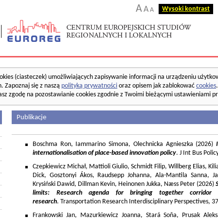
A
A
Wysoki kontrast
A
okies (ciasteczek) umożliwiających zapisywanie informacji na urządzeniu użytko
. Zapoznaj się z naszą
polityką prywatności
oraz opisem jak zablokować
cookies
asz zgodę na pozostawianie cookies zgodnie z Twoimi bieżącymi ustawieniami pr
Publikacje
Boschma Ron, Iammarino Simona, Olechnicka Agnieszka (2026)
I
internationalisation of place-based innovation policy
. J Int Bus Poli
Czepkiewicz Michał, Mattioli Giulio, Schmidt Filip, Willberg Elias, K
Dick, Gosztonyi Ákos, Raudsepp Johanna, Ala-Mantila Sanna, Ja
Krysiński Dawid, Dillman Kevin, Heinonen Jukka, Næss Peter (2026)
limits: Research agenda for bringing together corridor
research
. Transportation Research Interdisciplinary Perspectives, 
Frankowski Jan, Mazurkiewicz Joanna, Stará Soňa, Prusak Aleks