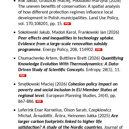
Rok Jakub, Grodzicki Maciej, Podsiadło Martyna (2026)
The uneven benefits of conservation: A spatial analysis
of how different protection regimes influence local
development in Polish municipalities. Land Use Policy,
vol. 170,108201, pp. 15.
Sokołowski Jakub, Madoń Karol, Frankowski Jan (2026)
Peer effects and inequalities in technology uptake.
Evidence from a large-scale renovation subsidy
programme
. Energy Policy, 208, 114902.
Chumachenko Artem, Buttliere Brett (2026)
Quantifying
Knowledge Evolution With Thermodynamics: A Data-
Driven Study of Scientific Concepts
. Entropy, 28(1), 11.
Smętkowski Maciej (2026)
Cohesion policy impact on
poverty and social inclusion in EU Member States at
regional level
. European Planning Studies, 24(4), pp.
867-886.
Leferink Enar Kornelius, Olson Sarah, Czepkiewicz
Michał, Árnadóttir, Áróra, Heinonen Jukka (2025)
Are
larger carbon footprints linked to higher life
satisfaction? A study of the Nordic countries
. Journal of