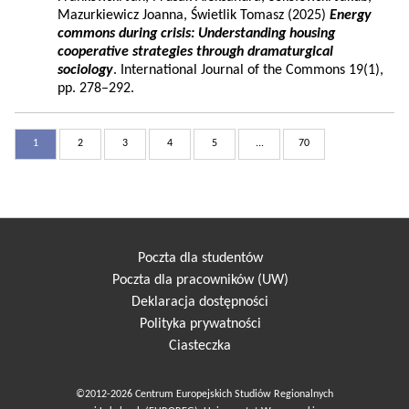
Mazurkiewicz Joanna, Świetlik Tomasz (2025)
Energy
commons during crisis: Understanding housing
cooperative strategies through dramaturgical
sociology
. International Journal of the Commons 19(1),
pp. 278–292.
1
2
3
4
5
...
70
Poczta dla studentów
Poczta dla pracowników (UW)
Deklaracja dostępności
Polityka prywatności
Ciasteczka
©2012-2026 Centrum Europejskich Studiów Regionalnych