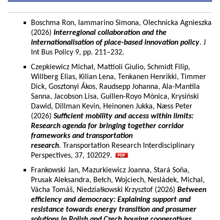
Boschma Ron, Iammarino Simona, Olechnicka Agnieszka
(2026)
Interregional collaboration and the
internationalisation of place-based innovation policy
. J
Int Bus Policy 9, pp. 211–232.
Czepkiewicz Michał, Mattioli Giulio, Schmidt Filip,
Willberg Elias, Kilian Lena, Tenkanen Henrikki, Timmer
Dick, Gosztonyi Ákos, Raudsepp Johanna, Ala-Mantila
Sanna, Jacobson Lisa, Guillen-Royo Mònica, Krysiński
Dawid, Dillman Kevin, Heinonen Jukka, Næss Peter
(2026)
Sufficient mobility and access within limits:
Research agenda for bringing together corridor
frameworks and transportation
research
. Transportation Research Interdisciplinary
Perspectives, 37, 102029.
Frankowski Jan, Mazurkiewicz Joanna, Stará Soňa,
Prusak Aleksandra, Bełch, Wojciech, Nesládek, Michal,
Vácha Tomáš, Niedziałkowski Krzysztof (2026)
Between
efficiency and democracy: Explaining support and
resistance towards energy transition and prosumer
solutions in Polish and Czech housing cooperatives.