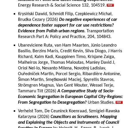
Energy Research & Social Science 132, 104519.
Krysiński Dawid, Schmidt Filip, Czepkiewicz Michał,
Brudka Cezary (2026)
Do negative experiences of car
dependence foster support for car use restrictions?
Evidence from Polish urban regions
. Transportation
Research Part A: Policy and Practice, 204, 104843.
Ubareviciene Ruta, van Ham Maarten, Júnio Leandro
Basílio, Berzins Maris, Credit Kevin, Silva Diogo, J Harris
Richard, Kalm Kadi, Kauppinen Timo, Krisjane Zaiga,
Malheiros Jorge, Thomas Maloutas, Manley David J,
Oriol Nel-lo, Nevanto Milena, Novotný Ladislav,
Ouředníček Martin, Porcel Sergio, Ribardière Antonine,
Šimon Martin, Smętkowski Maciej, Spyrellis Stavros,
Strömgren Magnus, Van Gent Wouter, Wessel Terje,
Tammaru Tiit (2026)
A Comparative Study of Socio-
Economic Segregation in European Capital City-Regions:
From Segregation to Desegregation?
Urban Studies.
Verhelst Tom, De Ceuninck Koenraad, Szmigiel-Rawska
Katarzyna (2026)
Councillors as Scrutineers. Mapping
and Explaining the Objects and Instruments of Council