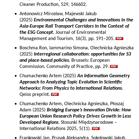
Cleaner Production, 529, 146602.
Antonowicz Mirosław, Majewski Jakub
(2025)
Environmental Challenges and Innovations in the
Asia-Europe Rail Transport Corridors in the Context of
the ESG Concept
, Journal of Environmental
Management and Tourism, 16(3), pp. 191–205.
Boschma Ron, Iammarino Simona, Olechnicka Agnieszka
(2025)
Interregional collaboration: opportunities for S3
and place-based policies.
Brussels: European
Commission, Community of Practice, pp. 29.
Chumachenko Artem (2025)
An Information Geometry
Approach to Analyzing Topic Evolution in Scientific
Networks: From Physics to International Relations
.
Qeios preprint.
Chumachenko Artem, Olechnicka Agnieszka, Płoszaj
Adam (2025)
Bridging Europe’s Innovation Divide: How
European Union Research Policy Drives Growth in Less
Developed Regions
. Stosunki Międzynarodowe –
International Relations 2025, 5(11).
Frankowski Jan, Prusak Aleksandra, Sokołowski Jakub,