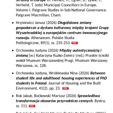
Scrutiny in Europe
In: Heinelt, H., Egner, B., Lysek, J.,
Verhelst, T. (eds) Municipal Councillors in Europe,
Volume I. Palgrave Studies in Sub-National Governance.
Palgrave Macmillan, Cham.
Hryniewicz Janusz (2026)
Długofalowe zmiany
gospodarcze a dystans kulturowy między krajami Grupy
Wyszehradzkiej a europejskim centrum innowacyjnego
rozwoju
. Athenaeum. Polskie Studia
Politologiczne, 89(1), ss. 235-253.
Orchowska Justyna (2026)
Między autentycznością i
zmianą
[w:] Katarzyna Kuzko-Zwierz (red.) Praskie ścieżki
wokół Muzeum Warszawskiej Pragi, Muzeum Warszawy:
Warszawa, ss. 128.
Orchowska Justyna, Wróblewska Nina (2026)
Between
student life and adulthood: housing experiences of PhD
students in Poland
. Journal of Housing and the Built
Environment, 41(2), pp. 23.
Rok Jakub, Boćkowski Mariusz (2026)
Sprawiedliwa
transformacja obszarów przyrodniczo cennych
. Bystra,
ss. 111.