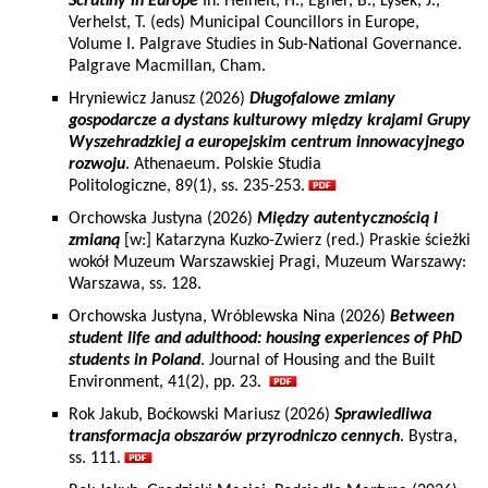
Scrutiny in Europe
In: Heinelt, H., Egner, B., Lysek, J.,
Verhelst, T. (eds) Municipal Councillors in Europe,
Volume I. Palgrave Studies in Sub-National Governance.
Palgrave Macmillan, Cham.
Hryniewicz Janusz (2026)
Długofalowe zmiany
gospodarcze a dystans kulturowy między krajami Grupy
Wyszehradzkiej a europejskim centrum innowacyjnego
rozwoju
. Athenaeum. Polskie Studia
Politologiczne, 89(1), ss. 235-253.
Orchowska Justyna (2026)
Między autentycznością i
zmianą
[w:] Katarzyna Kuzko-Zwierz (red.) Praskie ścieżki
wokół Muzeum Warszawskiej Pragi, Muzeum Warszawy:
Warszawa, ss. 128.
Orchowska Justyna, Wróblewska Nina (2026)
Between
student life and adulthood: housing experiences of PhD
students in Poland
. Journal of Housing and the Built
Environment, 41(2), pp. 23.
Rok Jakub, Boćkowski Mariusz (2026)
Sprawiedliwa
transformacja obszarów przyrodniczo cennych
. Bystra,
ss. 111.