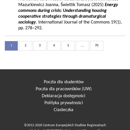
Mazurkiewicz Joanna, Świetlik Tomasz (2025)
Energy
commons during crisis: Understanding housing
cooperative strategies through dramaturgical
sociology
. International Journal of the Commons 19(1),
pp. 278–292.
1
2
3
4
5
...
70
Poczta dla studentów
Poczta dla pracowników (UW)
Deklaracja dostępności
Polityka prywatności
Ciasteczka
©2012-2026 Centrum Europejskich Studiów Regionalnych