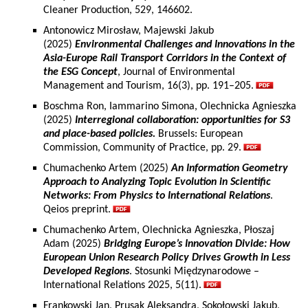
Cleaner Production, 529, 146602.
Antonowicz Mirosław, Majewski Jakub
(2025)
Environmental Challenges and Innovations in the
Asia-Europe Rail Transport Corridors in the Context of
the ESG Concept
, Journal of Environmental
Management and Tourism, 16(3), pp. 191–205.
Boschma Ron, Iammarino Simona, Olechnicka Agnieszka
(2025)
Interregional collaboration: opportunities for S3
and place-based policies.
Brussels: European
Commission, Community of Practice, pp. 29.
Chumachenko Artem (2025)
An Information Geometry
Approach to Analyzing Topic Evolution in Scientific
Networks: From Physics to International Relations
.
Qeios preprint.
Chumachenko Artem, Olechnicka Agnieszka, Płoszaj
Adam (2025)
Bridging Europe’s Innovation Divide: How
European Union Research Policy Drives Growth in Less
Developed Regions
. Stosunki Międzynarodowe –
International Relations 2025, 5(11).
Frankowski Jan, Prusak Aleksandra, Sokołowski Jakub,