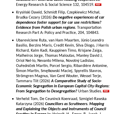
Energy Research & Social Science 132, 104519.
Krysiński Dawid, Schmidt Filip, Czepkiewicz Michał,
Brudka Cezary (2026)
Do negative experiences of car
dependence foster support for car use restrictions?
Evidence from Polish urban regions
. Transportation
Research Part A: Policy and Practice, 204, 104843.
Ubareviciene Ruta, van Ham Maarten, Júnio Leandro
Basílio, Berzins Maris, Credit Kevin, Silva Diogo, J Harris
Richard, Kalm Kadi, Kauppinen Timo, Krisjane Zaiga,
Malheiros Jorge, Thomas Maloutas, Manley David J,
Oriol Nel-lo, Nevanto Milena, Novotný Ladislav,
Ouředníček Martin, Porcel Sergio, Ribardière Antonine,
Šimon Martin, Smętkowski Maciej, Spyrellis Stavros,
Strömgren Magnus, Van Gent Wouter, Wessel Terje,
Tammaru Tiit (2026)
A Comparative Study of Socio-
Economic Segregation in European Capital City-Regions:
From Segregation to Desegregation?
Urban Studies.
Verhelst Tom, De Ceuninck Koenraad, Szmigiel-Rawska
Katarzyna (2026)
Councillors as Scrutineers. Mapping
and Explaining the Objects and Instruments of Council