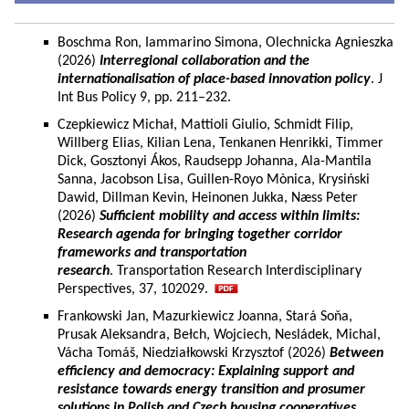
Boschma Ron, Iammarino Simona, Olechnicka Agnieszka
(2026)
Interregional collaboration and the
internationalisation of place-based innovation policy
. J
Int Bus Policy 9, pp. 211–232.
Czepkiewicz Michał, Mattioli Giulio, Schmidt Filip,
Willberg Elias, Kilian Lena, Tenkanen Henrikki, Timmer
Dick, Gosztonyi Ákos, Raudsepp Johanna, Ala-Mantila
Sanna, Jacobson Lisa, Guillen-Royo Mònica, Krysiński
Dawid, Dillman Kevin, Heinonen Jukka, Næss Peter
(2026)
Sufficient mobility and access within limits:
Research agenda for bringing together corridor
frameworks and transportation
research
. Transportation Research Interdisciplinary
Perspectives, 37, 102029.
Frankowski Jan, Mazurkiewicz Joanna, Stará Soňa,
Prusak Aleksandra, Bełch, Wojciech, Nesládek, Michal,
Vácha Tomáš, Niedziałkowski Krzysztof (2026)
Between
efficiency and democracy: Explaining support and
resistance towards energy transition and prosumer
solutions in Polish and Czech housing cooperatives.