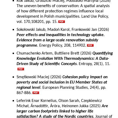
Rok Jakub, Grodzicki Maciej, Podsiadło Martyna (2026)
The uneven benefits of conservation: A spatial analysis
of how different protection regimes influence local
development in Polish municipalities. Land Use Policy,
vol. 170,108201, pp. 15.
Sokołowski Jakub, Madoń Karol, Frankowski Jan (2026)
Peer effects and inequalities in technology uptake.
Evidence from a large-scale renovation subsidy
programme
. Energy Policy, 208, 114902.
Chumachenko Artem, Buttliere Brett (2026)
Quantifying
Knowledge Evolution With Thermodynamics: A Data-
Driven Study of Scientific Concepts
. Entropy, 28(1), 11.
Smętkowski Maciej (2026)
Cohesion policy impact on
poverty and social inclusion in EU Member States at
regional level
. European Planning Studies, 24(4), pp.
867-886.
Leferink Enar Kornelius, Olson Sarah, Czepkiewicz
Michał, Árnadóttir, Áróra, Heinonen Jukka (2025)
Are
larger carbon footprints linked to higher life
satisfaction? A study of the Nordic countries
. Journal of