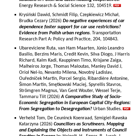
Energy Research & Social Science 132, 104519.
Krysiński Dawid, Schmidt Filip, Czepkiewicz Michał,
Brudka Cezary (2026)
Do negative experiences of car
dependence foster support for car use restrictions?
Evidence from Polish urban regions
. Transportation
Research Part A: Policy and Practice, 204, 104843.
Ubareviciene Ruta, van Ham Maarten, Júnio Leandro
Basílio, Berzins Maris, Credit Kevin, Silva Diogo, J Harris
Richard, Kalm Kadi, Kauppinen Timo, Krisjane Zaiga,
Malheiros Jorge, Thomas Maloutas, Manley David J,
Oriol Nel-lo, Nevanto Milena, Novotný Ladislav,
Ouředníček Martin, Porcel Sergio, Ribardière Antonine,
Šimon Martin, Smętkowski Maciej, Spyrellis Stavros,
Strömgren Magnus, Van Gent Wouter, Wessel Terje,
Tammaru Tiit (2026)
A Comparative Study of Socio-
Economic Segregation in European Capital City-Regions:
From Segregation to Desegregation?
Urban Studies.
Verhelst Tom, De Ceuninck Koenraad, Szmigiel-Rawska
Katarzyna (2026)
Councillors as Scrutineers. Mapping
and Explaining the Objects and Instruments of Council