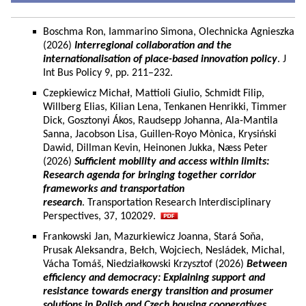
Boschma Ron, Iammarino Simona, Olechnicka Agnieszka
(2026)
Interregional collaboration and the
internationalisation of place-based innovation policy
. J
Int Bus Policy 9, pp. 211–232.
Czepkiewicz Michał, Mattioli Giulio, Schmidt Filip,
Willberg Elias, Kilian Lena, Tenkanen Henrikki, Timmer
Dick, Gosztonyi Ákos, Raudsepp Johanna, Ala-Mantila
Sanna, Jacobson Lisa, Guillen-Royo Mònica, Krysiński
Dawid, Dillman Kevin, Heinonen Jukka, Næss Peter
(2026)
Sufficient mobility and access within limits:
Research agenda for bringing together corridor
frameworks and transportation
research
. Transportation Research Interdisciplinary
Perspectives, 37, 102029.
Frankowski Jan, Mazurkiewicz Joanna, Stará Soňa,
Prusak Aleksandra, Bełch, Wojciech, Nesládek, Michal,
Vácha Tomáš, Niedziałkowski Krzysztof (2026)
Between
efficiency and democracy: Explaining support and
resistance towards energy transition and prosumer
solutions in Polish and Czech housing cooperatives.