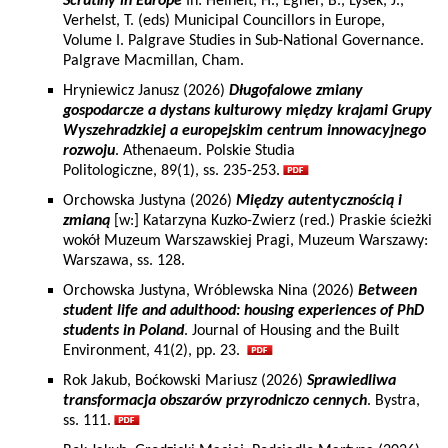
Scrutiny in Europe
In: Heinelt, H., Egner, B., Lysek, J.,
Verhelst, T. (eds) Municipal Councillors in Europe,
Volume I. Palgrave Studies in Sub-National Governance.
Palgrave Macmillan, Cham.
Hryniewicz Janusz (2026)
Długofalowe zmiany
gospodarcze a dystans kulturowy między krajami Grupy
Wyszehradzkiej a europejskim centrum innowacyjnego
rozwoju
. Athenaeum. Polskie Studia
Politologiczne, 89(1), ss. 235-253.
Orchowska Justyna (2026)
Między autentycznością i
zmianą
[w:] Katarzyna Kuzko-Zwierz (red.) Praskie ścieżki
wokół Muzeum Warszawskiej Pragi, Muzeum Warszawy:
Warszawa, ss. 128.
Orchowska Justyna, Wróblewska Nina (2026)
Between
student life and adulthood: housing experiences of PhD
students in Poland
. Journal of Housing and the Built
Environment, 41(2), pp. 23.
Rok Jakub, Boćkowski Mariusz (2026)
Sprawiedliwa
transformacja obszarów przyrodniczo cennych
. Bystra,
ss. 111.