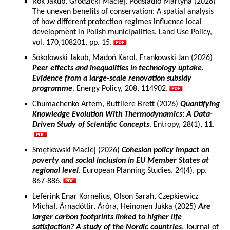
Rok Jakub, Grodzicki Maciej, Podsiadło Martyna (2026)
The uneven benefits of conservation: A spatial analysis
of how different protection regimes influence local
development in Polish municipalities. Land Use Policy,
vol. 170,108201, pp. 15.
Sokołowski Jakub, Madoń Karol, Frankowski Jan (2026)
Peer effects and inequalities in technology uptake.
Evidence from a large-scale renovation subsidy
programme
. Energy Policy, 208, 114902.
Chumachenko Artem, Buttliere Brett (2026)
Quantifying
Knowledge Evolution With Thermodynamics: A Data-
Driven Study of Scientific Concepts
. Entropy, 28(1), 11.
Smętkowski Maciej (2026)
Cohesion policy impact on
poverty and social inclusion in EU Member States at
regional level
. European Planning Studies, 24(4), pp.
867-886.
Leferink Enar Kornelius, Olson Sarah, Czepkiewicz
Michał, Árnadóttir, Áróra, Heinonen Jukka (2025)
Are
larger carbon footprints linked to higher life
satisfaction? A study of the Nordic countries
. Journal of