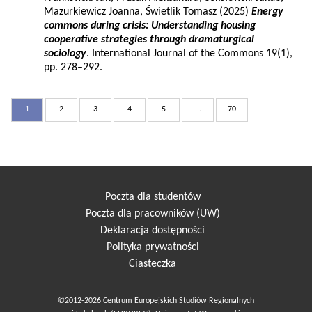
Mazurkiewicz Joanna, Świetlik Tomasz (2025)
Energy
commons during crisis: Understanding housing
cooperative strategies through dramaturgical
sociology
. International Journal of the Commons 19(1),
pp. 278–292.
1
2
3
4
5
...
70
Poczta dla studentów
Poczta dla pracowników (UW)
Deklaracja dostępności
Polityka prywatności
Ciasteczka
©2012-2026 Centrum Europejskich Studiów Regionalnych