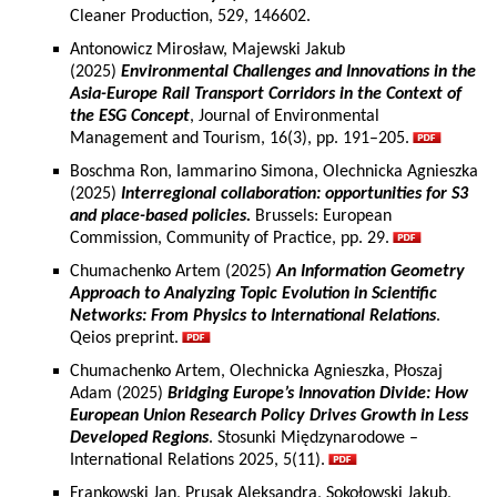
Cleaner Production, 529, 146602.
Antonowicz Mirosław, Majewski Jakub
(2025)
Environmental Challenges and Innovations in the
Asia-Europe Rail Transport Corridors in the Context of
the ESG Concept
, Journal of Environmental
Management and Tourism, 16(3), pp. 191–205.
Boschma Ron, Iammarino Simona, Olechnicka Agnieszka
(2025)
Interregional collaboration: opportunities for S3
and place-based policies.
Brussels: European
Commission, Community of Practice, pp. 29.
Chumachenko Artem (2025)
An Information Geometry
Approach to Analyzing Topic Evolution in Scientific
Networks: From Physics to International Relations
.
Qeios preprint.
Chumachenko Artem, Olechnicka Agnieszka, Płoszaj
Adam (2025)
Bridging Europe’s Innovation Divide: How
European Union Research Policy Drives Growth in Less
Developed Regions
. Stosunki Międzynarodowe –
International Relations 2025, 5(11).
Frankowski Jan, Prusak Aleksandra, Sokołowski Jakub,