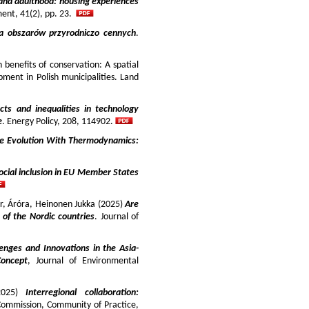
and adulthood: housing experiences
ment, 41(2), pp. 23.
ja obszarów przyrodniczo cennych
.
benefits of conservation: A spatial
pment in Polish municipalities. Land
cts and inequalities in technology
e
. Energy Policy, 208, 114902.
e Evolution With Thermodynamics:
ocial inclusion in EU Member States
ir, Áróra, Heinonen Jukka (2025)
Are
y of the Nordic countries
. Journal of
enges and Innovations in the Asia-
Concept
, Journal of Environmental
025)
Interregional collaboration:
Commission, Community of Practice,