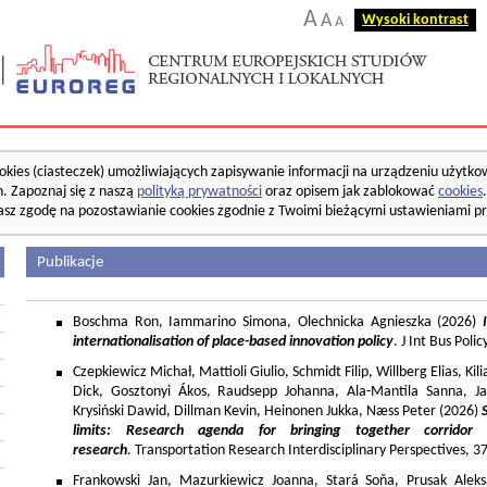
A
A
Wysoki kontrast
A
okies (ciasteczek) umożliwiających zapisywanie informacji na urządzeniu użytko
. Zapoznaj się z naszą
polityką prywatności
oraz opisem jak zablokować
cookies
asz zgodę na pozostawianie cookies zgodnie z Twoimi bieżącymi ustawieniami pr
Publikacje
Boschma Ron, Iammarino Simona, Olechnicka Agnieszka (2026)
I
internationalisation of place-based innovation policy
. J Int Bus Poli
Czepkiewicz Michał, Mattioli Giulio, Schmidt Filip, Willberg Elias, K
Dick, Gosztonyi Ákos, Raudsepp Johanna, Ala-Mantila Sanna, Ja
Krysiński Dawid, Dillman Kevin, Heinonen Jukka, Næss Peter (2026)
limits: Research agenda for bringing together corridor
research
. Transportation Research Interdisciplinary Perspectives, 
Frankowski Jan, Mazurkiewicz Joanna, Stará Soňa, Prusak Aleks