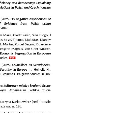
iciency and democracy: Explaining
lutions in Polish and Czech housing
y (2026)
Do negative experiences of
s? Evidence from Polish urban
 104843.
 Maris, Credit Kevin, Silva Diogo, J
iros Jorge, Thomas Maloutas, Manley
k Martin, Porcel Sergio, Ribardière
Strömgren Magnus, Van Gent Wouter,
-Economic Segregation in European
udies.
a (2026)
Councillors as Scrutineers.
Scrutiny in Europe
In: Heinelt, H.,
pe, Volume I. Palgrave Studies in Sub-
ns kulturowy między krajami Grupy
woju
. Athenaeum. Polskie Studia
tarzyna Kuzko-Zwierz (red.) Praskie
szawa, ss. 128.