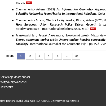
pp. 29.
Chumachenko Artem (2025)
An Information Geometry Approach
Scientific Networks: From Physics to International Relations
. Qeios
Chumachenko Artem, Olechnicka Agnieszka, Płoszaj Adam (2025)
B
How European Union Research Policy Drives Growth in Le
Międzynarodowe – International Relations 2025, 5(11).
Frankowski Jan, Prusak Aleksandra, Sokołowski Jakub, Mazurkiew
Energy commons during crisis: Understanding housing cooperativ
sociology
. International Journal of the Commons 19(1), pp. 278–292
Strona
1
2
3
4
5
...
70
Deklaracja dostępności
Polityka prywatności
Ciasteczka
diów Regionalnych i Lokalnych (EUROREG), Uniwersytet Warszawski