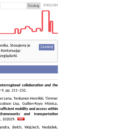
ENGLISH
wnika. Stosujemy je
Zamknij
. Kontynuując
zeglądarki.
nterregional collaboration and the
cy 9, pp. 211–232.
ilian Lena, Tenkanen Henrikki, Timmer
cobson Lisa, Guillen-Royo Mònica,
Sufficient mobility and access within
 frameworks and transportation
37, 102029.
andra, Bełch, Wojciech, Nesládek,