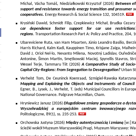
Michal, Vácha Tomáš, Niedziałkowski Krzysztof (2026)
Between eff
support and resistance towards energy transition and prosumer so
cooperatives.
Energy Research & Social Science 132, 104519.
Krysiński Dawid, Schmidt Filip, Czepkiewicz Michał, Brudka Cezar
car dependence foster support for car use restriction
regions
. Transportation Research Part A: Policy and Practice, 204,
Ubareviciene Ruta, van Ham Maarten, Júnio Leandro Basílio, Berzins
Harris Richard, Kalm Kadi, Kauppinen Timo, Krisjane Zaiga, Malhe
David J, Oriol Nel-lo, Nevanto Milena, Novotný Ladislav, Ouředníče
Antonine, Šimon Martin, Smętkowski Maciej, Spyrellis Stavros, 
Wessel Terje, Tammaru Tiit (2026)
A Comparative Study of Socio
Capital City-Regions: From Segregation to Desegregation?
Urban St
Verhelst Tom, De Ceuninck Koenraad, Szmigiel-Rawska Katarzyn
Mapping and Explaining the Objects and Instruments of Council 
Egner, B., Lysek, J., Verhelst, T. (eds) Municipal Councillors in Euro
National Governance. Palgrave Macmillan, Cham.
Hryniewicz Janusz (2026)
Długofalowe zmiany gospodarcze a dysta
Wyszehradzkiej a europejskim centrum innowacyjnego roz
Politologiczne, 89(1), ss. 235-253.
Orchowska Justyna (2026)
Między autentycznością i zmianą
[w:] Ka
ścieżki wokół Muzeum Warszawskiej Pragi, Muzeum Warszawy: War