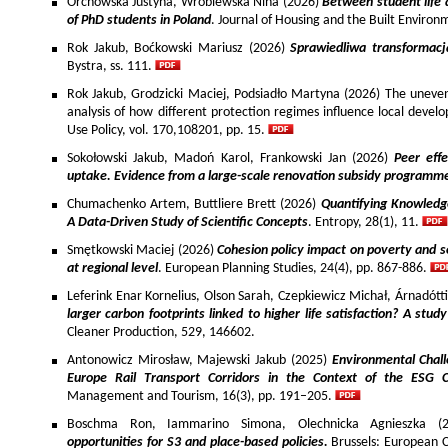
Orchowska Justyna, Wróblewska Nina (2026)
Between student life 
of PhD students in Poland
. Journal of Housing and the Built Environ
Rok Jakub, Boćkowski Mariusz (2026)
Sprawiedliwa transformac
Bystra, ss. 111.
Rok Jakub, Grodzicki Maciej, Podsiadło Martyna (2026) The uneven 
analysis of how different protection regimes influence local develo
Use Policy, vol. 170,108201, pp. 15.
Sokołowski Jakub, Madoń Karol, Frankowski Jan (2026)
Peer effe
uptake. Evidence from a large-scale renovation subsidy programm
Chumachenko Artem, Buttliere Brett (2026)
Quantifying Knowledg
A Data-Driven Study of Scientific Concepts
. Entropy, 28(1), 11.
Smętkowski Maciej (2026)
Cohesion policy impact on poverty and s
at regional level
. European Planning Studies, 24(4), pp. 867-886.
Leferink Enar Kornelius, Olson Sarah, Czepkiewicz Michał, Árnadótt
larger carbon footprints linked to higher life satisfaction? A stud
Cleaner Production, 529, 146602.
Antonowicz Mirosław, Majewski Jakub (2025)
Environmental Chall
Europe Rail Transport Corridors in the Context of the ESG 
Management and Tourism, 16(3), pp. 191–205.
Boschma Ron, Iammarino Simona, Olechnicka Agnieszka (2
opportunities for S3 and place-based policies.
Brussels: European 