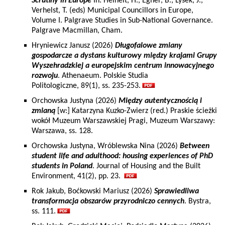
Scrutiny in Europe
In: Heinelt, H., Egner, B., Lysek, J.,
Verhelst, T. (eds) Municipal Councillors in Europe,
Volume I. Palgrave Studies in Sub-National Governance.
Palgrave Macmillan, Cham.
Hryniewicz Janusz (2026)
Długofalowe zmiany
gospodarcze a dystans kulturowy między krajami Grupy
Wyszehradzkiej a europejskim centrum innowacyjnego
rozwoju
. Athenaeum. Polskie Studia
Politologiczne, 89(1), ss. 235-253.
Orchowska Justyna (2026)
Między autentycznością i
zmianą
[w:] Katarzyna Kuzko-Zwierz (red.) Praskie ścieżki
wokół Muzeum Warszawskiej Pragi, Muzeum Warszawy:
Warszawa, ss. 128.
Orchowska Justyna, Wróblewska Nina (2026)
Between
student life and adulthood: housing experiences of PhD
students in Poland
. Journal of Housing and the Built
Environment, 41(2), pp. 23.
Rok Jakub, Boćkowski Mariusz (2026)
Sprawiedliwa
transformacja obszarów przyrodniczo cennych
. Bystra,
ss. 111.