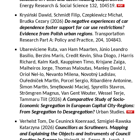
Energy Research & Social Science 132, 104519.
Krysiński Dawid, Schmidt Filip, Czepkiewicz Michał,
Brudka Cezary (2026)
Do negative experiences of car
dependence foster support for car use restrictions?
Evidence from Polish urban regions
. Transportation
Research Part A: Policy and Practice, 204, 104843.
Ubareviciene Ruta, van Ham Maarten, Júnio Leandro
Basílio, Berzins Maris, Credit Kevin, Silva Diogo, J Harris
Richard, Kalm Kadi, Kauppinen Timo, Krisjane Zaiga,
Malheiros Jorge, Thomas Maloutas, Manley David J,
Oriol Nel-lo, Nevanto Milena, Novotný Ladislav,
Ouředníček Martin, Porcel Sergio, Ribardière Antonine,
Šimon Martin, Smętkowski Maciej, Spyrellis Stavros,
Strömgren Magnus, Van Gent Wouter, Wessel Terje,
Tammaru Tiit (2026)
A Comparative Study of Socio-
Economic Segregation in European Capital City-Regions:
From Segregation to Desegregation?
Urban Studies.
Verhelst Tom, De Ceuninck Koenraad, Szmigiel-Rawska
Katarzyna (2026)
Councillors as Scrutineers. Mapping
and Explaining the Objects and Instruments of Council