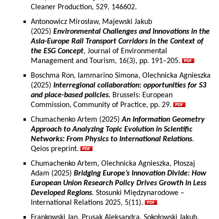
Cleaner Production, 529, 146602.
Antonowicz Mirosław, Majewski Jakub
(2025)
Environmental Challenges and Innovations in the
Asia-Europe Rail Transport Corridors in the Context of
the ESG Concept
, Journal of Environmental
Management and Tourism, 16(3), pp. 191–205.
Boschma Ron, Iammarino Simona, Olechnicka Agnieszka
(2025)
Interregional collaboration: opportunities for S3
and place-based policies.
Brussels: European
Commission, Community of Practice, pp. 29.
Chumachenko Artem (2025)
An Information Geometry
Approach to Analyzing Topic Evolution in Scientific
Networks: From Physics to International Relations
.
Qeios preprint.
Chumachenko Artem, Olechnicka Agnieszka, Płoszaj
Adam (2025)
Bridging Europe’s Innovation Divide: How
European Union Research Policy Drives Growth in Less
Developed Regions
. Stosunki Międzynarodowe –
International Relations 2025, 5(11).
Frankowski Jan, Prusak Aleksandra, Sokołowski Jakub,