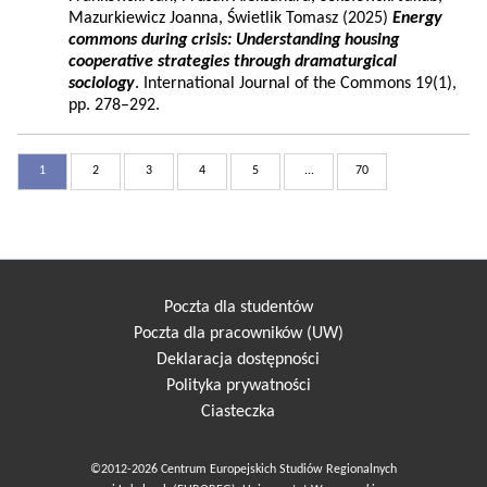
Mazurkiewicz Joanna, Świetlik Tomasz (2025)
Energy
commons during crisis: Understanding housing
cooperative strategies through dramaturgical
sociology
. International Journal of the Commons 19(1),
pp. 278–292.
1
2
3
4
5
...
70
Poczta dla studentów
Poczta dla pracowników (UW)
Deklaracja dostępności
Polityka prywatności
Ciasteczka
©2012-2026 Centrum Europejskich Studiów Regionalnych