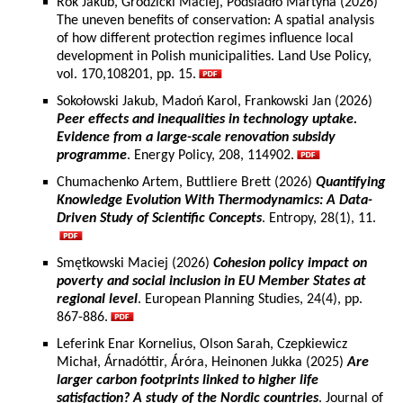
Rok Jakub, Grodzicki Maciej, Podsiadło Martyna (2026)
The uneven benefits of conservation: A spatial analysis
of how different protection regimes influence local
development in Polish municipalities. Land Use Policy,
vol. 170,108201, pp. 15.
Sokołowski Jakub, Madoń Karol, Frankowski Jan (2026)
Peer effects and inequalities in technology uptake.
Evidence from a large-scale renovation subsidy
programme
. Energy Policy, 208, 114902.
Chumachenko Artem, Buttliere Brett (2026)
Quantifying
Knowledge Evolution With Thermodynamics: A Data-
Driven Study of Scientific Concepts
. Entropy, 28(1), 11.
Smętkowski Maciej (2026)
Cohesion policy impact on
poverty and social inclusion in EU Member States at
regional level
. European Planning Studies, 24(4), pp.
867-886.
Leferink Enar Kornelius, Olson Sarah, Czepkiewicz
Michał, Árnadóttir, Áróra, Heinonen Jukka (2025)
Are
larger carbon footprints linked to higher life
satisfaction? A study of the Nordic countries
. Journal of