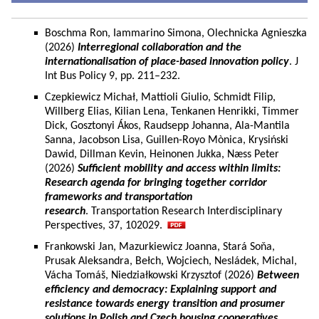
Boschma Ron, Iammarino Simona, Olechnicka Agnieszka
(2026)
Interregional collaboration and the
internationalisation of place-based innovation policy
. J
Int Bus Policy 9, pp. 211–232.
Czepkiewicz Michał, Mattioli Giulio, Schmidt Filip,
Willberg Elias, Kilian Lena, Tenkanen Henrikki, Timmer
Dick, Gosztonyi Ákos, Raudsepp Johanna, Ala-Mantila
Sanna, Jacobson Lisa, Guillen-Royo Mònica, Krysiński
Dawid, Dillman Kevin, Heinonen Jukka, Næss Peter
(2026)
Sufficient mobility and access within limits:
Research agenda for bringing together corridor
frameworks and transportation
research
. Transportation Research Interdisciplinary
Perspectives, 37, 102029.
Frankowski Jan, Mazurkiewicz Joanna, Stará Soňa,
Prusak Aleksandra, Bełch, Wojciech, Nesládek, Michal,
Vácha Tomáš, Niedziałkowski Krzysztof (2026)
Between
efficiency and democracy: Explaining support and
resistance towards energy transition and prosumer
solutions in Polish and Czech housing cooperatives.