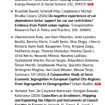
Energy Research & Social Science 132, 104519.
Krysiński Dawid, Schmidt Filip, Czepkiewicz Michał,
Brudka Cezary (2026)
Do negative experiences of car
dependence foster support for car use restrictions?
Evidence from Polish urban regions
. Transportation
Research Part A: Policy and Practice, 204, 104843.
Ubareviciene Ruta, van Ham Maarten, Júnio Leandro
Basílio, Berzins Maris, Credit Kevin, Silva Diogo, J Harris
Richard, Kalm Kadi, Kauppinen Timo, Krisjane Zaiga,
Malheiros Jorge, Thomas Maloutas, Manley David J,
Oriol Nel-lo, Nevanto Milena, Novotný Ladislav,
Ouředníček Martin, Porcel Sergio, Ribardière Antonine,
Šimon Martin, Smętkowski Maciej, Spyrellis Stavros,
Strömgren Magnus, Van Gent Wouter, Wessel Terje,
Tammaru Tiit (2026)
A Comparative Study of Socio-
Economic Segregation in European Capital City-Regions:
From Segregation to Desegregation?
Urban Studies.
Verhelst Tom, De Ceuninck Koenraad, Szmigiel-Rawska
Katarzyna (2026)
Councillors as Scrutineers. Mapping
and Explaining the Objects and Instruments of Council