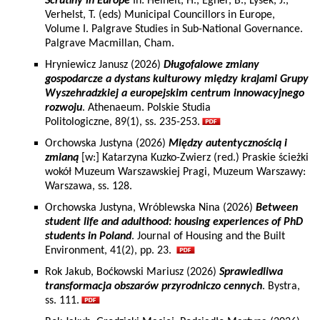
Scrutiny in Europe
In: Heinelt, H., Egner, B., Lysek, J.,
Verhelst, T. (eds) Municipal Councillors in Europe,
Volume I. Palgrave Studies in Sub-National Governance.
Palgrave Macmillan, Cham.
Hryniewicz Janusz (2026)
Długofalowe zmiany
gospodarcze a dystans kulturowy między krajami Grupy
Wyszehradzkiej a europejskim centrum innowacyjnego
rozwoju
. Athenaeum. Polskie Studia
Politologiczne, 89(1), ss. 235-253.
Orchowska Justyna (2026)
Między autentycznością i
zmianą
[w:] Katarzyna Kuzko-Zwierz (red.) Praskie ścieżki
wokół Muzeum Warszawskiej Pragi, Muzeum Warszawy:
Warszawa, ss. 128.
Orchowska Justyna, Wróblewska Nina (2026)
Between
student life and adulthood: housing experiences of PhD
students in Poland
. Journal of Housing and the Built
Environment, 41(2), pp. 23.
Rok Jakub, Boćkowski Mariusz (2026)
Sprawiedliwa
transformacja obszarów przyrodniczo cennych
. Bystra,
ss. 111.