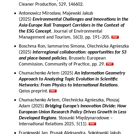
Cleaner Production, 529, 146602.
Antonowicz Mirosław, Majewski Jakub
(2025)
Environmental Challenges and Innovations in the
Asia-Europe Rail Transport Corridors in the Context of
the ESG Concept
, Journal of Environmental
Management and Tourism, 16(3), pp. 191–205.
Boschma Ron, Iammarino Simona, Olechnicka Agnieszka
(2025)
Interregional collaboration: opportunities for S3
and place-based policies.
Brussels: European
Commission, Community of Practice, pp. 29.
Chumachenko Artem (2025)
An Information Geometry
Approach to Analyzing Topic Evolution in Scientific
Networks: From Physics to International Relations
.
Qeios preprint.
Chumachenko Artem, Olechnicka Agnieszka, Płoszaj
Adam (2025)
Bridging Europe’s Innovation Divide: How
European Union Research Policy Drives Growth in Less
Developed Regions
. Stosunki Międzynarodowe –
International Relations 2025, 5(11).
Frankowski Jan, Prusak Aleksandra, Sokołowski Jakub,