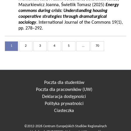
Mazurkiewicz Joanna, Świetlik Tomasz (2025)
Energy
commons during crisis: Understanding housing
cooperative strategies through dramaturgical
sociology
. International Journal of the Commons 19(1),
pp. 278–292.
1
2
3
4
5
...
70
Poczta dla studentów
Poczta dla pracowników (UW)
Deklaracja dostępności
Polityka prywatności
Ciasteczka
©2012-2026 Centrum Europejskich Studiów Regionalnych