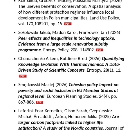
Rok Jakub, Grodzicki Maciej, Podsiadło Martyna (2026)
The uneven benefits of conservation: A spatial analysis
of how different protection regimes influence local
development in Polish municipalities. Land Use Policy,
vol. 170,108201, pp. 15.
Sokołowski Jakub, Madoń Karol, Frankowski Jan (2026)
Peer effects and inequalities in technology uptake.
Evidence from a large-scale renovation subsidy
programme
. Energy Policy, 208, 114902.
Chumachenko Artem, Buttliere Brett (2026)
Quantifying
Knowledge Evolution With Thermodynamics: A Data-
Driven Study of Scientific Concepts
. Entropy, 28(1), 11.
Smętkowski Maciej (2026)
Cohesion policy impact on
poverty and social inclusion in EU Member States at
regional level
. European Planning Studies, 24(4), pp.
867-886.
Leferink Enar Kornelius, Olson Sarah, Czepkiewicz
Michał, Árnadóttir, Áróra, Heinonen Jukka (2025)
Are
larger carbon footprints linked to higher life
satisfaction? A study of the Nordic countries
. Journal of