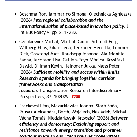
Boschma Ron, Iammarino Simona, Olechnicka Agnieszka
(2026)
Interregional collaboration and the
internationalisation of place-based innovation policy
. J
Int Bus Policy 9, pp. 211–232.
Czepkiewicz Michał, Mattioli Giulio, Schmidt Filip,
Willberg Elias, Kilian Lena, Tenkanen Henrikki, Timmer
Dick, Gosztonyi Ákos, Raudsepp Johanna, Ala-Mantila
Sanna, Jacobson Lisa, Guillen-Royo Mònica, Krysiński
Dawid, Dillman Kevin, Heinonen Jukka, Næss Peter
(2026)
Sufficient mobility and access within limits:
Research agenda for bringing together corridor
frameworks and transportation
research
. Transportation Research Interdisciplinary
Perspectives, 37, 102029.
Frankowski Jan, Mazurkiewicz Joanna, Stará Soňa,
Prusak Aleksandra, Bełch, Wojciech, Nesládek, Michal,
Vácha Tomáš, Niedziałkowski Krzysztof (2026)
Between
efficiency and democracy: Explaining support and
resistance towards energy transition and prosumer
solutions in Polish and Czech housing cooperatives.