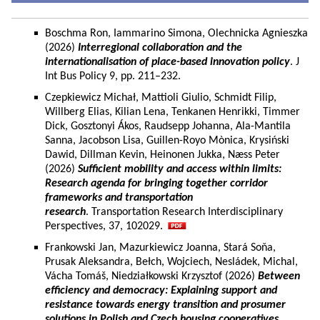
Boschma Ron, Iammarino Simona, Olechnicka Agnieszka
(2026)
Interregional collaboration and the
internationalisation of place-based innovation policy
. J
Int Bus Policy 9, pp. 211–232.
Czepkiewicz Michał, Mattioli Giulio, Schmidt Filip,
Willberg Elias, Kilian Lena, Tenkanen Henrikki, Timmer
Dick, Gosztonyi Ákos, Raudsepp Johanna, Ala-Mantila
Sanna, Jacobson Lisa, Guillen-Royo Mònica, Krysiński
Dawid, Dillman Kevin, Heinonen Jukka, Næss Peter
(2026)
Sufficient mobility and access within limits:
Research agenda for bringing together corridor
frameworks and transportation
research
. Transportation Research Interdisciplinary
Perspectives, 37, 102029.
Frankowski Jan, Mazurkiewicz Joanna, Stará Soňa,
Prusak Aleksandra, Bełch, Wojciech, Nesládek, Michal,
Vácha Tomáš, Niedziałkowski Krzysztof (2026)
Between
efficiency and democracy: Explaining support and
resistance towards energy transition and prosumer
solutions in Polish and Czech housing cooperatives.