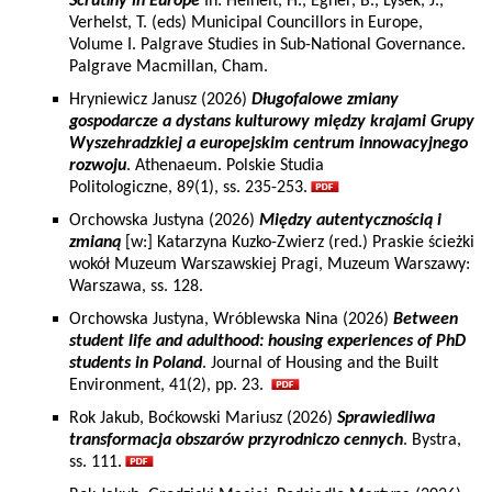
Scrutiny in Europe
In: Heinelt, H., Egner, B., Lysek, J.,
Verhelst, T. (eds) Municipal Councillors in Europe,
Volume I. Palgrave Studies in Sub-National Governance.
Palgrave Macmillan, Cham.
Hryniewicz Janusz (2026)
Długofalowe zmiany
gospodarcze a dystans kulturowy między krajami Grupy
Wyszehradzkiej a europejskim centrum innowacyjnego
rozwoju
. Athenaeum. Polskie Studia
Politologiczne, 89(1), ss. 235-253.
Orchowska Justyna (2026)
Między autentycznością i
zmianą
[w:] Katarzyna Kuzko-Zwierz (red.) Praskie ścieżki
wokół Muzeum Warszawskiej Pragi, Muzeum Warszawy:
Warszawa, ss. 128.
Orchowska Justyna, Wróblewska Nina (2026)
Between
student life and adulthood: housing experiences of PhD
students in Poland
. Journal of Housing and the Built
Environment, 41(2), pp. 23.
Rok Jakub, Boćkowski Mariusz (2026)
Sprawiedliwa
transformacja obszarów przyrodniczo cennych
. Bystra,
ss. 111.