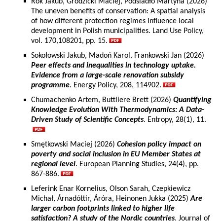
Rok Jakub, Grodzicki Maciej, Podsiadło Martyna (2026)
The uneven benefits of conservation: A spatial analysis
of how different protection regimes influence local
development in Polish municipalities. Land Use Policy,
vol. 170,108201, pp. 15.
Sokołowski Jakub, Madoń Karol, Frankowski Jan (2026)
Peer effects and inequalities in technology uptake.
Evidence from a large-scale renovation subsidy
programme
. Energy Policy, 208, 114902.
Chumachenko Artem, Buttliere Brett (2026)
Quantifying
Knowledge Evolution With Thermodynamics: A Data-
Driven Study of Scientific Concepts
. Entropy, 28(1), 11.
Smętkowski Maciej (2026)
Cohesion policy impact on
poverty and social inclusion in EU Member States at
regional level
. European Planning Studies, 24(4), pp.
867-886.
Leferink Enar Kornelius, Olson Sarah, Czepkiewicz
Michał, Árnadóttir, Áróra, Heinonen Jukka (2025)
Are
larger carbon footprints linked to higher life
satisfaction? A study of the Nordic countries
. Journal of