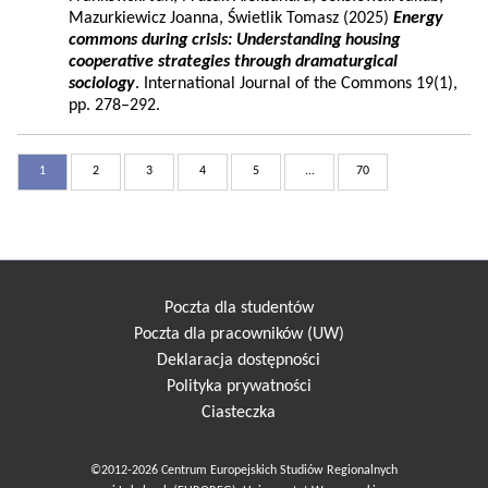
Mazurkiewicz Joanna, Świetlik Tomasz (2025)
Energy
commons during crisis: Understanding housing
cooperative strategies through dramaturgical
sociology
. International Journal of the Commons 19(1),
pp. 278–292.
1
2
3
4
5
...
70
Poczta dla studentów
Poczta dla pracowników (UW)
Deklaracja dostępności
Polityka prywatności
Ciasteczka
©2012-2026 Centrum Europejskich Studiów Regionalnych