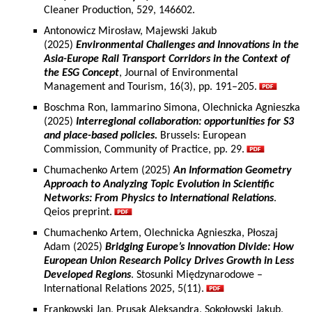
Cleaner Production, 529, 146602.
Antonowicz Mirosław, Majewski Jakub
(2025)
Environmental Challenges and Innovations in the
Asia-Europe Rail Transport Corridors in the Context of
the ESG Concept
, Journal of Environmental
Management and Tourism, 16(3), pp. 191–205.
Boschma Ron, Iammarino Simona, Olechnicka Agnieszka
(2025)
Interregional collaboration: opportunities for S3
and place-based policies.
Brussels: European
Commission, Community of Practice, pp. 29.
Chumachenko Artem (2025)
An Information Geometry
Approach to Analyzing Topic Evolution in Scientific
Networks: From Physics to International Relations
.
Qeios preprint.
Chumachenko Artem, Olechnicka Agnieszka, Płoszaj
Adam (2025)
Bridging Europe’s Innovation Divide: How
European Union Research Policy Drives Growth in Less
Developed Regions
. Stosunki Międzynarodowe –
International Relations 2025, 5(11).
Frankowski Jan, Prusak Aleksandra, Sokołowski Jakub,