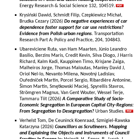
Energy Research & Social Science 132, 104519.
Krysiński Dawid, Schmidt Filip, Czepkiewicz Michał,
Brudka Cezary (2026)
Do negative experiences of car
dependence foster support for car use restrictions?
Evidence from Polish urban regions
. Transportation
Research Part A: Policy and Practice, 204, 104843.
Ubareviciene Ruta, van Ham Maarten, Júnio Leandro
Basílio, Berzins Maris, Credit Kevin, Silva Diogo, J Harris
Richard, Kalm Kadi, Kauppinen Timo, Krisjane Zaiga,
Malheiros Jorge, Thomas Maloutas, Manley David J,
Oriol Nel-lo, Nevanto Milena, Novotný Ladislav,
Ouředníček Martin, Porcel Sergio, Ribardière Antonine,
Šimon Martin, Smętkowski Maciej, Spyrellis Stavros,
Strömgren Magnus, Van Gent Wouter, Wessel Terje,
Tammaru Tiit (2026)
A Comparative Study of Socio-
Economic Segregation in European Capital City-Regions:
From Segregation to Desegregation?
Urban Studies.
Verhelst Tom, De Ceuninck Koenraad, Szmigiel-Rawska
Katarzyna (2026)
Councillors as Scrutineers. Mapping
and Explaining the Objects and Instruments of Council