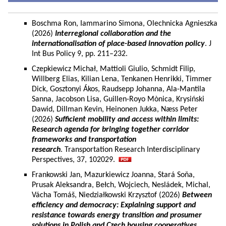
Boschma Ron, Iammarino Simona, Olechnicka Agnieszka
(2026)
Interregional collaboration and the
internationalisation of place-based innovation policy
. J
Int Bus Policy 9, pp. 211–232.
Czepkiewicz Michał, Mattioli Giulio, Schmidt Filip,
Willberg Elias, Kilian Lena, Tenkanen Henrikki, Timmer
Dick, Gosztonyi Ákos, Raudsepp Johanna, Ala-Mantila
Sanna, Jacobson Lisa, Guillen-Royo Mònica, Krysiński
Dawid, Dillman Kevin, Heinonen Jukka, Næss Peter
(2026)
Sufficient mobility and access within limits:
Research agenda for bringing together corridor
frameworks and transportation
research
. Transportation Research Interdisciplinary
Perspectives, 37, 102029.
Frankowski Jan, Mazurkiewicz Joanna, Stará Soňa,
Prusak Aleksandra, Bełch, Wojciech, Nesládek, Michal,
Vácha Tomáš, Niedziałkowski Krzysztof (2026)
Between
efficiency and democracy: Explaining support and
resistance towards energy transition and prosumer
solutions in Polish and Czech housing cooperatives.