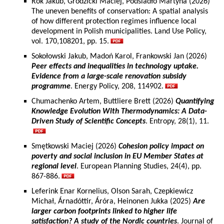
Rok Jakub, Grodzicki Maciej, Podsiadło Martyna (2026)
The uneven benefits of conservation: A spatial analysis
of how different protection regimes influence local
development in Polish municipalities. Land Use Policy,
vol. 170,108201, pp. 15.
Sokołowski Jakub, Madoń Karol, Frankowski Jan (2026)
Peer effects and inequalities in technology uptake.
Evidence from a large-scale renovation subsidy
programme
. Energy Policy, 208, 114902.
Chumachenko Artem, Buttliere Brett (2026)
Quantifying
Knowledge Evolution With Thermodynamics: A Data-
Driven Study of Scientific Concepts
. Entropy, 28(1), 11.
Smętkowski Maciej (2026)
Cohesion policy impact on
poverty and social inclusion in EU Member States at
regional level
. European Planning Studies, 24(4), pp.
867-886.
Leferink Enar Kornelius, Olson Sarah, Czepkiewicz
Michał, Árnadóttir, Áróra, Heinonen Jukka (2025)
Are
larger carbon footprints linked to higher life
satisfaction? A study of the Nordic countries
. Journal of