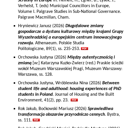
Scrutiny in Europe
In: Heinelt, H., Egner, B., Lysek, J.,
Verhelst, T. (eds) Municipal Councillors in Europe,
Volume I. Palgrave Studies in Sub-National Governance.
Palgrave Macmillan, Cham.
Hryniewicz Janusz (2026)
Długofalowe zmiany
gospodarcze a dystans kulturowy między krajami Grupy
Wyszehradzkiej a europejskim centrum innowacyjnego
rozwoju
. Athenaeum. Polskie Studia
Politologiczne, 89(1), ss. 235-253.
Orchowska Justyna (2026)
Między autentycznością i
zmianą
[w:] Katarzyna Kuzko-Zwierz (red.) Praskie ścieżki
wokół Muzeum Warszawskiej Pragi, Muzeum Warszawy:
Warszawa, ss. 128.
Orchowska Justyna, Wróblewska Nina (2026)
Between
student life and adulthood: housing experiences of PhD
students in Poland
. Journal of Housing and the Built
Environment, 41(2), pp. 23.
Rok Jakub, Boćkowski Mariusz (2026)
Sprawiedliwa
transformacja obszarów przyrodniczo cennych
. Bystra,
ss. 111.