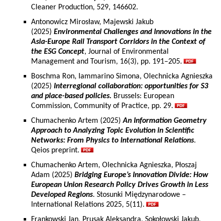
Cleaner Production, 529, 146602.
Antonowicz Mirosław, Majewski Jakub
(2025)
Environmental Challenges and Innovations in the
Asia-Europe Rail Transport Corridors in the Context of
the ESG Concept
, Journal of Environmental
Management and Tourism, 16(3), pp. 191–205.
Boschma Ron, Iammarino Simona, Olechnicka Agnieszka
(2025)
Interregional collaboration: opportunities for S3
and place-based policies.
Brussels: European
Commission, Community of Practice, pp. 29.
Chumachenko Artem (2025)
An Information Geometry
Approach to Analyzing Topic Evolution in Scientific
Networks: From Physics to International Relations
.
Qeios preprint.
Chumachenko Artem, Olechnicka Agnieszka, Płoszaj
Adam (2025)
Bridging Europe’s Innovation Divide: How
European Union Research Policy Drives Growth in Less
Developed Regions
. Stosunki Międzynarodowe –
International Relations 2025, 5(11).
Frankowski Jan, Prusak Aleksandra, Sokołowski Jakub,