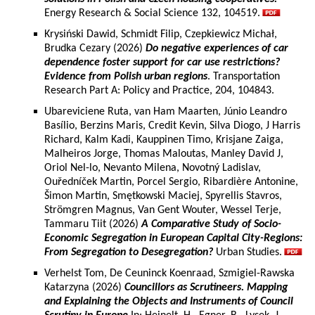
Energy Research & Social Science 132, 104519.
Krysiński Dawid, Schmidt Filip, Czepkiewicz Michał,
Brudka Cezary (2026)
Do negative experiences of car
dependence foster support for car use restrictions?
Evidence from Polish urban regions
. Transportation
Research Part A: Policy and Practice, 204, 104843.
Ubareviciene Ruta, van Ham Maarten, Júnio Leandro
Basílio, Berzins Maris, Credit Kevin, Silva Diogo, J Harris
Richard, Kalm Kadi, Kauppinen Timo, Krisjane Zaiga,
Malheiros Jorge, Thomas Maloutas, Manley David J,
Oriol Nel-lo, Nevanto Milena, Novotný Ladislav,
Ouředníček Martin, Porcel Sergio, Ribardière Antonine,
Šimon Martin, Smętkowski Maciej, Spyrellis Stavros,
Strömgren Magnus, Van Gent Wouter, Wessel Terje,
Tammaru Tiit (2026)
A Comparative Study of Socio-
Economic Segregation in European Capital City-Regions:
From Segregation to Desegregation?
Urban Studies.
Verhelst Tom, De Ceuninck Koenraad, Szmigiel-Rawska
Katarzyna (2026)
Councillors as Scrutineers. Mapping
and Explaining the Objects and Instruments of Council