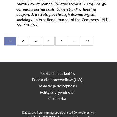
Mazurkiewicz Joanna, Świetlik Tomasz (2025)
Energy
commons during crisis: Understanding housing
cooperative strategies through dramaturgical
sociology
. International Journal of the Commons 19(1),
pp. 278–292.
1
2
3
4
5
...
70
Poczta dla studentów
Poczta dla pracowników (UW)
Deklaracja dostępności
Polityka prywatności
Ciasteczka
©2012-2026 Centrum Europejskich Studiów Regionalnych