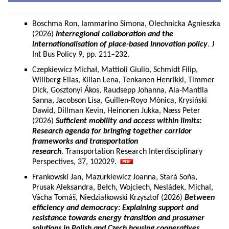
Boschma Ron, Iammarino Simona, Olechnicka Agnieszka
(2026)
Interregional collaboration and the
internationalisation of place-based innovation policy
. J
Int Bus Policy 9, pp. 211–232.
Czepkiewicz Michał, Mattioli Giulio, Schmidt Filip,
Willberg Elias, Kilian Lena, Tenkanen Henrikki, Timmer
Dick, Gosztonyi Ákos, Raudsepp Johanna, Ala-Mantila
Sanna, Jacobson Lisa, Guillen-Royo Mònica, Krysiński
Dawid, Dillman Kevin, Heinonen Jukka, Næss Peter
(2026)
Sufficient mobility and access within limits:
Research agenda for bringing together corridor
frameworks and transportation
research
. Transportation Research Interdisciplinary
Perspectives, 37, 102029.
Frankowski Jan, Mazurkiewicz Joanna, Stará Soňa,
Prusak Aleksandra, Bełch, Wojciech, Nesládek, Michal,
Vácha Tomáš, Niedziałkowski Krzysztof (2026)
Between
efficiency and democracy: Explaining support and
resistance towards energy transition and prosumer
solutions in Polish and Czech housing cooperatives.