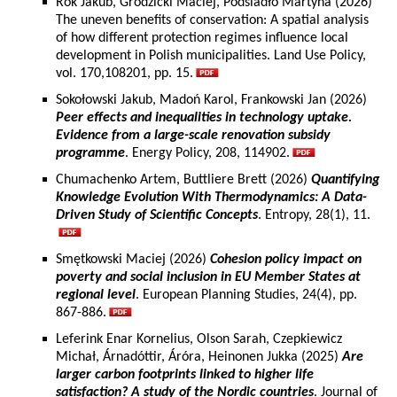
Rok Jakub, Grodzicki Maciej, Podsiadło Martyna (2026)
The uneven benefits of conservation: A spatial analysis
of how different protection regimes influence local
development in Polish municipalities. Land Use Policy,
vol. 170,108201, pp. 15.
Sokołowski Jakub, Madoń Karol, Frankowski Jan (2026)
Peer effects and inequalities in technology uptake.
Evidence from a large-scale renovation subsidy
programme
. Energy Policy, 208, 114902.
Chumachenko Artem, Buttliere Brett (2026)
Quantifying
Knowledge Evolution With Thermodynamics: A Data-
Driven Study of Scientific Concepts
. Entropy, 28(1), 11.
Smętkowski Maciej (2026)
Cohesion policy impact on
poverty and social inclusion in EU Member States at
regional level
. European Planning Studies, 24(4), pp.
867-886.
Leferink Enar Kornelius, Olson Sarah, Czepkiewicz
Michał, Árnadóttir, Áróra, Heinonen Jukka (2025)
Are
larger carbon footprints linked to higher life
satisfaction? A study of the Nordic countries
. Journal of