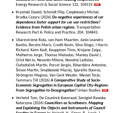
Energy Research & Social Science 132, 104519.
Krysiński Dawid, Schmidt Filip, Czepkiewicz Michał,
Brudka Cezary (2026)
Do negative experiences of car
dependence foster support for car use restrictions?
Evidence from Polish urban regions
. Transportation
Research Part A: Policy and Practice, 204, 104843.
Ubareviciene Ruta, van Ham Maarten, Júnio Leandro
Basílio, Berzins Maris, Credit Kevin, Silva Diogo, J Harris
Richard, Kalm Kadi, Kauppinen Timo, Krisjane Zaiga,
Malheiros Jorge, Thomas Maloutas, Manley David J,
Oriol Nel-lo, Nevanto Milena, Novotný Ladislav,
Ouředníček Martin, Porcel Sergio, Ribardière Antonine,
Šimon Martin, Smętkowski Maciej, Spyrellis Stavros,
Strömgren Magnus, Van Gent Wouter, Wessel Terje,
Tammaru Tiit (2026)
A Comparative Study of Socio-
Economic Segregation in European Capital City-Regions:
From Segregation to Desegregation?
Urban Studies.
Verhelst Tom, De Ceuninck Koenraad, Szmigiel-Rawska
Katarzyna (2026)
Councillors as Scrutineers. Mapping
and Explaining the Objects and Instruments of Council