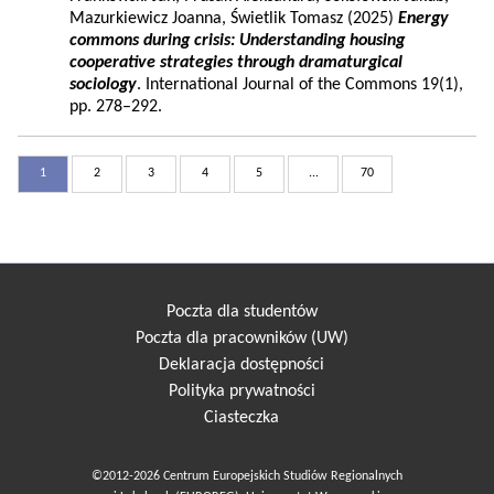
Mazurkiewicz Joanna, Świetlik Tomasz (2025)
Energy
commons during crisis: Understanding housing
cooperative strategies through dramaturgical
sociology
. International Journal of the Commons 19(1),
pp. 278–292.
1
2
3
4
5
...
70
Poczta dla studentów
Poczta dla pracowników (UW)
Deklaracja dostępności
Polityka prywatności
Ciasteczka
©2012-2026 Centrum Europejskich Studiów Regionalnych