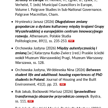
Scrutiny in Europe
In: Heinelt, H., Egner, B., Lysek, J.,
Verhelst, T. (eds) Municipal Councillors in Europe,
Volume I. Palgrave Studies in Sub-National Governance.
Palgrave Macmillan, Cham.
Hryniewicz Janusz (2026)
Długofalowe zmiany
gospodarcze a dystans kulturowy między krajami Grupy
Wyszehradzkiej a europejskim centrum innowacyjnego
rozwoju
. Athenaeum. Polskie Studia
Politologiczne, 89(1), ss. 235-253.
Orchowska Justyna (2026)
Między autentycznością i
zmianą
[w:] Katarzyna Kuzko-Zwierz (red.) Praskie ścieżki
wokół Muzeum Warszawskiej Pragi, Muzeum Warszawy:
Warszawa, ss. 128.
Orchowska Justyna, Wróblewska Nina (2026)
Between
student life and adulthood: housing experiences of PhD
students in Poland
. Journal of Housing and the Built
Environment, 41(2), pp. 23.
Rok Jakub, Boćkowski Mariusz (2026)
Sprawiedliwa
transformacja obszarów przyrodniczo cennych
. Bystra,
ss. 111.