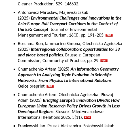
Cleaner Production, 529, 146602.
Antonowicz Mirosław, Majewski Jakub
(2025)
Environmental Challenges and Innovations in the
Asia-Europe Rail Transport Corridors in the Context of
the ESG Concept
, Journal of Environmental
Management and Tourism, 16(3), pp. 191–205.
Boschma Ron, Iammarino Simona, Olechnicka Agnieszka
(2025)
Interregional collaboration: opportunities for S3
and place-based policies.
Brussels: European
Commission, Community of Practice, pp. 29.
Chumachenko Artem (2025)
An Information Geometry
Approach to Analyzing Topic Evolution in Scientific
Networks: From Physics to International Relations
.
Qeios preprint.
Chumachenko Artem, Olechnicka Agnieszka, Płoszaj
Adam (2025)
Bridging Europe’s Innovation Divide: How
European Union Research Policy Drives Growth in Less
Developed Regions
. Stosunki Międzynarodowe –
International Relations 2025, 5(11).
Frankowski Jan, Prusak Aleksandra, Sokołowski Jakub,