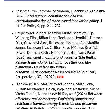
Boschma Ron, Iammarino Simona, Olechnicka Agnieszka
(2026)
Interregional collaboration and the
internationalisation of place-based innovation policy
. J
Int Bus Policy 9, pp. 211–232.
Czepkiewicz Michał, Mattioli Giulio, Schmidt Filip,
Willberg Elias, Kilian Lena, Tenkanen Henrikki, Timmer
Dick, Gosztonyi Ákos, Raudsepp Johanna, Ala-Mantila
Sanna, Jacobson Lisa, Guillen-Royo Mònica, Krysiński
Dawid, Dillman Kevin, Heinonen Jukka, Næss Peter
(2026)
Sufficient mobility and access within limits:
Research agenda for bringing together corridor
frameworks and transportation
research
. Transportation Research Interdisciplinary
Perspectives, 37, 102029.
Frankowski Jan, Mazurkiewicz Joanna, Stará Soňa,
Prusak Aleksandra, Bełch, Wojciech, Nesládek, Michal,
Vácha Tomáš, Niedziałkowski Krzysztof (2026)
Between
efficiency and democracy: Explaining support and
resistance towards energy transition and prosumer
solutions in Polish and Czech housing cooperatives.