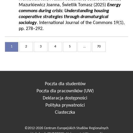
Mazurkiewicz Joanna, Świetlik Tomasz (2025)
Energy
commons during crisis: Understanding housing
cooperative strategies through dramaturgical
sociology
. International Journal of the Commons 19(1),
pp. 278–292.
1
2
3
4
5
...
70
Poczta dla studentów
Poczta dla pracowników (UW)
Deklaracja dostępności
Polityka prywatności
Ciasteczka
©2012-2026 Centrum Europejskich Studiów Regionalnych