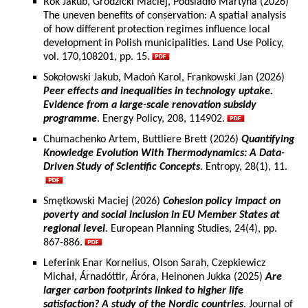
Rok Jakub, Grodzicki Maciej, Podsiadło Martyna (2026)
The uneven benefits of conservation: A spatial analysis
of how different protection regimes influence local
development in Polish municipalities. Land Use Policy,
vol. 170,108201, pp. 15.
Sokołowski Jakub, Madoń Karol, Frankowski Jan (2026)
Peer effects and inequalities in technology uptake.
Evidence from a large-scale renovation subsidy
programme
. Energy Policy, 208, 114902.
Chumachenko Artem, Buttliere Brett (2026)
Quantifying
Knowledge Evolution With Thermodynamics: A Data-
Driven Study of Scientific Concepts
. Entropy, 28(1), 11.
Smętkowski Maciej (2026)
Cohesion policy impact on
poverty and social inclusion in EU Member States at
regional level
. European Planning Studies, 24(4), pp.
867-886.
Leferink Enar Kornelius, Olson Sarah, Czepkiewicz
Michał, Árnadóttir, Áróra, Heinonen Jukka (2025)
Are
larger carbon footprints linked to higher life
satisfaction? A study of the Nordic countries
. Journal of