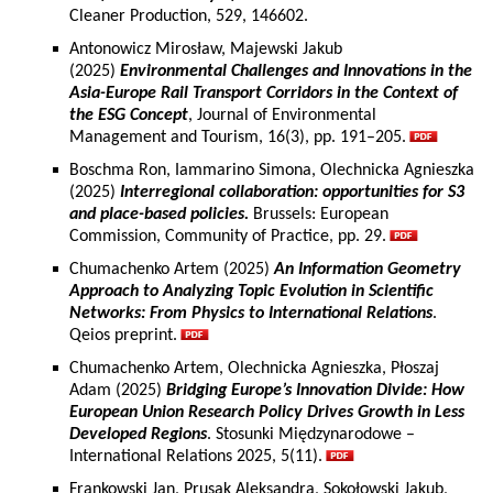
Cleaner Production, 529, 146602.
Antonowicz Mirosław, Majewski Jakub
(2025)
Environmental Challenges and Innovations in the
Asia-Europe Rail Transport Corridors in the Context of
the ESG Concept
, Journal of Environmental
Management and Tourism, 16(3), pp. 191–205.
Boschma Ron, Iammarino Simona, Olechnicka Agnieszka
(2025)
Interregional collaboration: opportunities for S3
and place-based policies.
Brussels: European
Commission, Community of Practice, pp. 29.
Chumachenko Artem (2025)
An Information Geometry
Approach to Analyzing Topic Evolution in Scientific
Networks: From Physics to International Relations
.
Qeios preprint.
Chumachenko Artem, Olechnicka Agnieszka, Płoszaj
Adam (2025)
Bridging Europe’s Innovation Divide: How
European Union Research Policy Drives Growth in Less
Developed Regions
. Stosunki Międzynarodowe –
International Relations 2025, 5(11).
Frankowski Jan, Prusak Aleksandra, Sokołowski Jakub,