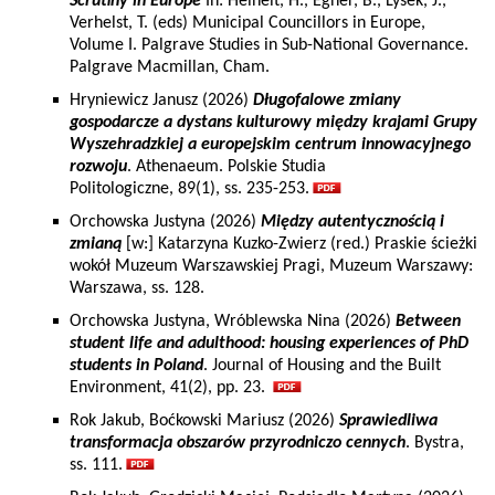
Scrutiny in Europe
In: Heinelt, H., Egner, B., Lysek, J.,
Verhelst, T. (eds) Municipal Councillors in Europe,
Volume I. Palgrave Studies in Sub-National Governance.
Palgrave Macmillan, Cham.
Hryniewicz Janusz (2026)
Długofalowe zmiany
gospodarcze a dystans kulturowy między krajami Grupy
Wyszehradzkiej a europejskim centrum innowacyjnego
rozwoju
. Athenaeum. Polskie Studia
Politologiczne, 89(1), ss. 235-253.
Orchowska Justyna (2026)
Między autentycznością i
zmianą
[w:] Katarzyna Kuzko-Zwierz (red.) Praskie ścieżki
wokół Muzeum Warszawskiej Pragi, Muzeum Warszawy:
Warszawa, ss. 128.
Orchowska Justyna, Wróblewska Nina (2026)
Between
student life and adulthood: housing experiences of PhD
students in Poland
. Journal of Housing and the Built
Environment, 41(2), pp. 23.
Rok Jakub, Boćkowski Mariusz (2026)
Sprawiedliwa
transformacja obszarów przyrodniczo cennych
. Bystra,
ss. 111.