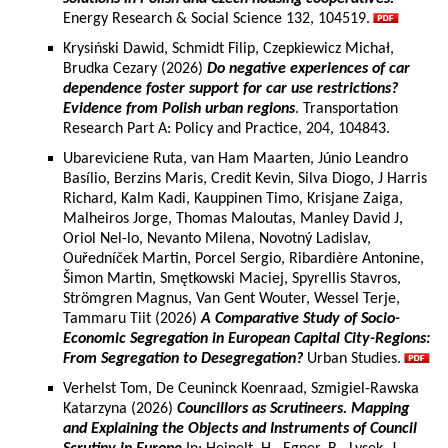
Energy Research & Social Science 132, 104519.
Krysiński Dawid, Schmidt Filip, Czepkiewicz Michał,
Brudka Cezary (2026)
Do negative experiences of car
dependence foster support for car use restrictions?
Evidence from Polish urban regions
. Transportation
Research Part A: Policy and Practice, 204, 104843.
Ubareviciene Ruta, van Ham Maarten, Júnio Leandro
Basílio, Berzins Maris, Credit Kevin, Silva Diogo, J Harris
Richard, Kalm Kadi, Kauppinen Timo, Krisjane Zaiga,
Malheiros Jorge, Thomas Maloutas, Manley David J,
Oriol Nel-lo, Nevanto Milena, Novotný Ladislav,
Ouředníček Martin, Porcel Sergio, Ribardière Antonine,
Šimon Martin, Smętkowski Maciej, Spyrellis Stavros,
Strömgren Magnus, Van Gent Wouter, Wessel Terje,
Tammaru Tiit (2026)
A Comparative Study of Socio-
Economic Segregation in European Capital City-Regions:
From Segregation to Desegregation?
Urban Studies.
Verhelst Tom, De Ceuninck Koenraad, Szmigiel-Rawska
Katarzyna (2026)
Councillors as Scrutineers. Mapping
and Explaining the Objects and Instruments of Council