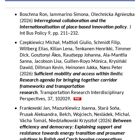
Boschma Ron, Iammarino Simona, Olechnicka Agnieszka
(2026)
Interregional collaboration and the
internationalisation of place-based innovation policy
. J
Int Bus Policy 9, pp. 211–232.
Czepkiewicz Michał, Mattioli Giulio, Schmidt Filip,
Willberg Elias, Kilian Lena, Tenkanen Henrikki, Timmer
Dick, Gosztonyi Ákos, Raudsepp Johanna, Ala-Mantila
Sanna, Jacobson Lisa, Guillen-Royo Mònica, Krysiński
Dawid, Dillman Kevin, Heinonen Jukka, Næss Peter
(2026)
Sufficient mobility and access within limits:
Research agenda for bringing together corridor
frameworks and transportation
research
. Transportation Research Interdisciplinary
Perspectives, 37, 102029.
Frankowski Jan, Mazurkiewicz Joanna, Stará Soňa,
Prusak Aleksandra, Bełch, Wojciech, Nesládek, Michal,
Vácha Tomáš, Niedziałkowski Krzysztof (2026)
Between
efficiency and democracy: Explaining support and
resistance towards energy transition and prosumer
solutions in Polish and Czech housing cooperatives.