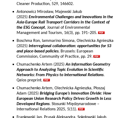
Cleaner Production, 529, 146602.
Antonowicz Mirosław, Majewski Jakub
(2025)
Environmental Challenges and Innovations in the
Asia-Europe Rail Transport Corridors in the Context of
the ESG Concept
, Journal of Environmental
Management and Tourism, 16(3), pp. 191–205.
Boschma Ron, Iammarino Simona, Olechnicka Agnieszka
(2025)
Interregional collaboration: opportunities for S3
and place-based policies.
Brussels: European
Commission, Community of Practice, pp. 29.
Chumachenko Artem (2025)
An Information Geometry
Approach to Analyzing Topic Evolution in Scientific
Networks: From Physics to International Relations
.
Qeios preprint.
Chumachenko Artem, Olechnicka Agnieszka, Płoszaj
Adam (2025)
Bridging Europe’s Innovation Divide: How
European Union Research Policy Drives Growth in Less
Developed Regions
. Stosunki Międzynarodowe –
International Relations 2025, 5(11).
Frankowski Jan, Prusak Aleksandra, Sokołowski Jakub,