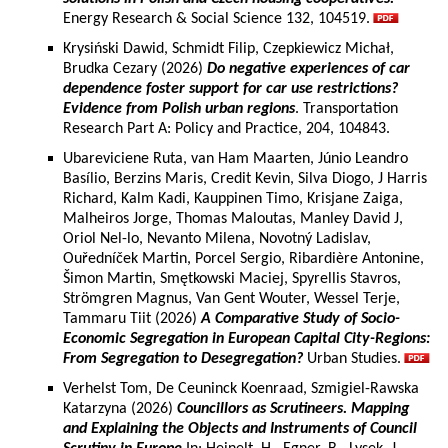
Energy Research & Social Science 132, 104519.
Krysiński Dawid, Schmidt Filip, Czepkiewicz Michał,
Brudka Cezary (2026)
Do negative experiences of car
dependence foster support for car use restrictions?
Evidence from Polish urban regions
. Transportation
Research Part A: Policy and Practice, 204, 104843.
Ubareviciene Ruta, van Ham Maarten, Júnio Leandro
Basílio, Berzins Maris, Credit Kevin, Silva Diogo, J Harris
Richard, Kalm Kadi, Kauppinen Timo, Krisjane Zaiga,
Malheiros Jorge, Thomas Maloutas, Manley David J,
Oriol Nel-lo, Nevanto Milena, Novotný Ladislav,
Ouředníček Martin, Porcel Sergio, Ribardière Antonine,
Šimon Martin, Smętkowski Maciej, Spyrellis Stavros,
Strömgren Magnus, Van Gent Wouter, Wessel Terje,
Tammaru Tiit (2026)
A Comparative Study of Socio-
Economic Segregation in European Capital City-Regions:
From Segregation to Desegregation?
Urban Studies.
Verhelst Tom, De Ceuninck Koenraad, Szmigiel-Rawska
Katarzyna (2026)
Councillors as Scrutineers. Mapping
and Explaining the Objects and Instruments of Council