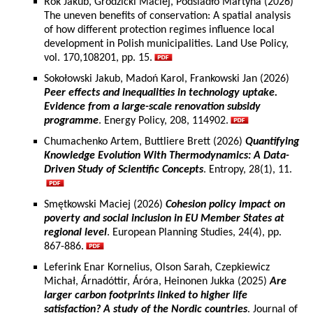
Rok Jakub, Grodzicki Maciej, Podsiadło Martyna (2026)
The uneven benefits of conservation: A spatial analysis
of how different protection regimes influence local
development in Polish municipalities. Land Use Policy,
vol. 170,108201, pp. 15.
Sokołowski Jakub, Madoń Karol, Frankowski Jan (2026)
Peer effects and inequalities in technology uptake.
Evidence from a large-scale renovation subsidy
programme
. Energy Policy, 208, 114902.
Chumachenko Artem, Buttliere Brett (2026)
Quantifying
Knowledge Evolution With Thermodynamics: A Data-
Driven Study of Scientific Concepts
. Entropy, 28(1), 11.
Smętkowski Maciej (2026)
Cohesion policy impact on
poverty and social inclusion in EU Member States at
regional level
. European Planning Studies, 24(4), pp.
867-886.
Leferink Enar Kornelius, Olson Sarah, Czepkiewicz
Michał, Árnadóttir, Áróra, Heinonen Jukka (2025)
Are
larger carbon footprints linked to higher life
satisfaction? A study of the Nordic countries
. Journal of