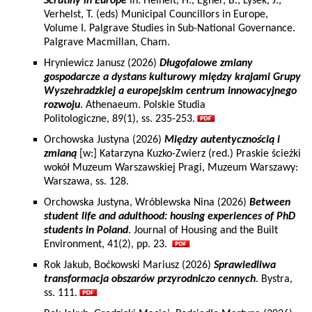
Scrutiny in Europe
In: Heinelt, H., Egner, B., Lysek, J.,
Verhelst, T. (eds) Municipal Councillors in Europe,
Volume I. Palgrave Studies in Sub-National Governance.
Palgrave Macmillan, Cham.
Hryniewicz Janusz (2026)
Długofalowe zmiany
gospodarcze a dystans kulturowy między krajami Grupy
Wyszehradzkiej a europejskim centrum innowacyjnego
rozwoju
. Athenaeum. Polskie Studia
Politologiczne, 89(1), ss. 235-253.
Orchowska Justyna (2026)
Między autentycznością i
zmianą
[w:] Katarzyna Kuzko-Zwierz (red.) Praskie ścieżki
wokół Muzeum Warszawskiej Pragi, Muzeum Warszawy:
Warszawa, ss. 128.
Orchowska Justyna, Wróblewska Nina (2026)
Between
student life and adulthood: housing experiences of PhD
students in Poland
. Journal of Housing and the Built
Environment, 41(2), pp. 23.
Rok Jakub, Boćkowski Mariusz (2026)
Sprawiedliwa
transformacja obszarów przyrodniczo cennych
. Bystra,
ss. 111.