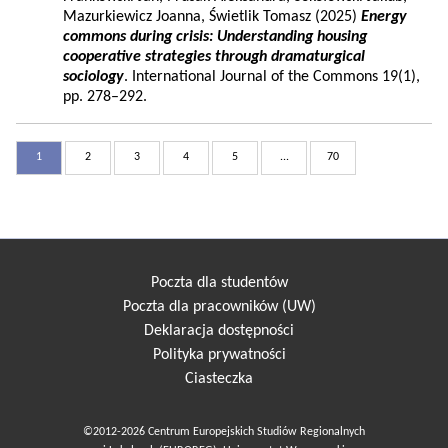
Mazurkiewicz Joanna, Świetlik Tomasz (2025)
Energy
commons during crisis: Understanding housing
cooperative strategies through dramaturgical
sociology
. International Journal of the Commons 19(1),
pp. 278–292.
1
2
3
4
5
...
70
Poczta dla studentów
Poczta dla pracowników (UW)
Deklaracja dostępności
Polityka prywatności
Ciasteczka
©2012-2026 Centrum Europejskich Studiów Regionalnych