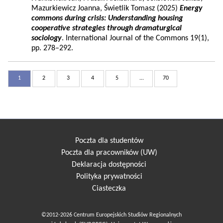
Mazurkiewicz Joanna, Świetlik Tomasz (2025)
Energy
commons during crisis: Understanding housing
cooperative strategies through dramaturgical
sociology
. International Journal of the Commons 19(1),
pp. 278–292.
1
2
3
4
5
...
70
Poczta dla studentów
Poczta dla pracowników (UW)
Deklaracja dostępności
Polityka prywatności
Ciasteczka
©2012-2026 Centrum Europejskich Studiów Regionalnych