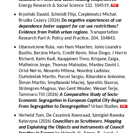
Energy Research & Social Science 132, 104519.
Krysiński Dawid, Schmidt Filip, Czepkiewicz Michał,
Brudka Cezary (2026)
Do negative experiences of car
dependence foster support for car use restrictions?
Evidence from Polish urban regions
. Transportation
Research Part A: Policy and Practice, 204, 104843.
Ubareviciene Ruta, van Ham Maarten, Júnio Leandro
Basílio, Berzins Maris, Credit Kevin, Silva Diogo, J Harris
Richard, Kalm Kadi, Kauppinen Timo, Krisjane Zaiga,
Malheiros Jorge, Thomas Maloutas, Manley David J,
Oriol Nel-lo, Nevanto Milena, Novotný Ladislav,
Ouředníček Martin, Porcel Sergio, Ribardière Antonine,
Šimon Martin, Smętkowski Maciej, Spyrellis Stavros,
Strömgren Magnus, Van Gent Wouter, Wessel Terje,
Tammaru Tiit (2026)
A Comparative Study of Socio-
Economic Segregation in European Capital City-Regions:
From Segregation to Desegregation?
Urban Studies.
Verhelst Tom, De Ceuninck Koenraad, Szmigiel-Rawska
Katarzyna (2026)
Councillors as Scrutineers. Mapping
and Explaining the Objects and Instruments of Council