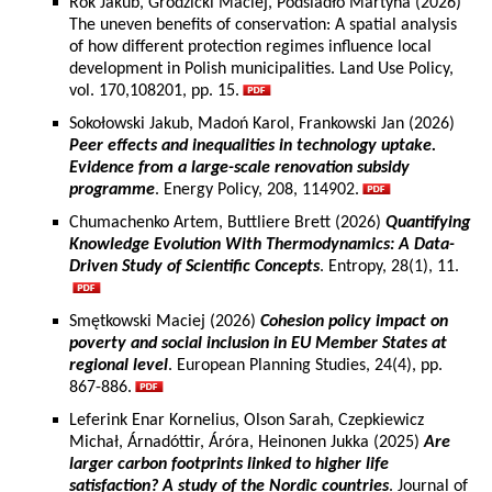
Rok Jakub, Grodzicki Maciej, Podsiadło Martyna (2026)
The uneven benefits of conservation: A spatial analysis
of how different protection regimes influence local
development in Polish municipalities. Land Use Policy,
vol. 170,108201, pp. 15.
Sokołowski Jakub, Madoń Karol, Frankowski Jan (2026)
Peer effects and inequalities in technology uptake.
Evidence from a large-scale renovation subsidy
programme
. Energy Policy, 208, 114902.
Chumachenko Artem, Buttliere Brett (2026)
Quantifying
Knowledge Evolution With Thermodynamics: A Data-
Driven Study of Scientific Concepts
. Entropy, 28(1), 11.
Smętkowski Maciej (2026)
Cohesion policy impact on
poverty and social inclusion in EU Member States at
regional level
. European Planning Studies, 24(4), pp.
867-886.
Leferink Enar Kornelius, Olson Sarah, Czepkiewicz
Michał, Árnadóttir, Áróra, Heinonen Jukka (2025)
Are
larger carbon footprints linked to higher life
satisfaction? A study of the Nordic countries
. Journal of