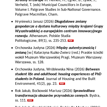
Scrutiny in Europe
In: Heinelt, H., Egner, B., Lysek, J.,
Verhelst, T. (eds) Municipal Councillors in Europe,
Volume I. Palgrave Studies in Sub-National Governance.
Palgrave Macmillan, Cham.
Hryniewicz Janusz (2026)
Długofalowe zmiany
gospodarcze a dystans kulturowy między krajami Grupy
Wyszehradzkiej a europejskim centrum innowacyjnego
rozwoju
. Athenaeum. Polskie Studia
Politologiczne, 89(1), ss. 235-253.
Orchowska Justyna (2026)
Między autentycznością i
zmianą
[w:] Katarzyna Kuzko-Zwierz (red.) Praskie ścieżki
wokół Muzeum Warszawskiej Pragi, Muzeum Warszawy:
Warszawa, ss. 128.
Orchowska Justyna, Wróblewska Nina (2026)
Between
student life and adulthood: housing experiences of PhD
students in Poland
. Journal of Housing and the Built
Environment, 41(2), pp. 23.
Rok Jakub, Boćkowski Mariusz (2026)
Sprawiedliwa
transformacja obszarów przyrodniczo cennych
. Bystra,
ss. 111.