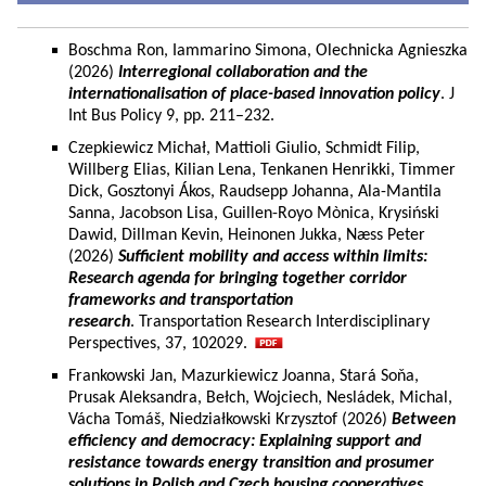
Boschma Ron, Iammarino Simona, Olechnicka Agnieszka
(2026)
Interregional collaboration and the
internationalisation of place-based innovation policy
. J
Int Bus Policy 9, pp. 211–232.
Czepkiewicz Michał, Mattioli Giulio, Schmidt Filip,
Willberg Elias, Kilian Lena, Tenkanen Henrikki, Timmer
Dick, Gosztonyi Ákos, Raudsepp Johanna, Ala-Mantila
Sanna, Jacobson Lisa, Guillen-Royo Mònica, Krysiński
Dawid, Dillman Kevin, Heinonen Jukka, Næss Peter
(2026)
Sufficient mobility and access within limits:
Research agenda for bringing together corridor
frameworks and transportation
research
. Transportation Research Interdisciplinary
Perspectives, 37, 102029.
Frankowski Jan, Mazurkiewicz Joanna, Stará Soňa,
Prusak Aleksandra, Bełch, Wojciech, Nesládek, Michal,
Vácha Tomáš, Niedziałkowski Krzysztof (2026)
Between
efficiency and democracy: Explaining support and
resistance towards energy transition and prosumer
solutions in Polish and Czech housing cooperatives.