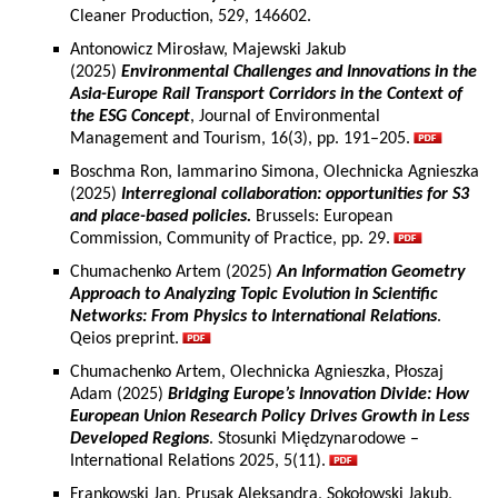
Cleaner Production, 529, 146602.
Antonowicz Mirosław, Majewski Jakub
(2025)
Environmental Challenges and Innovations in the
Asia-Europe Rail Transport Corridors in the Context of
the ESG Concept
, Journal of Environmental
Management and Tourism, 16(3), pp. 191–205.
Boschma Ron, Iammarino Simona, Olechnicka Agnieszka
(2025)
Interregional collaboration: opportunities for S3
and place-based policies.
Brussels: European
Commission, Community of Practice, pp. 29.
Chumachenko Artem (2025)
An Information Geometry
Approach to Analyzing Topic Evolution in Scientific
Networks: From Physics to International Relations
.
Qeios preprint.
Chumachenko Artem, Olechnicka Agnieszka, Płoszaj
Adam (2025)
Bridging Europe’s Innovation Divide: How
European Union Research Policy Drives Growth in Less
Developed Regions
. Stosunki Międzynarodowe –
International Relations 2025, 5(11).
Frankowski Jan, Prusak Aleksandra, Sokołowski Jakub,