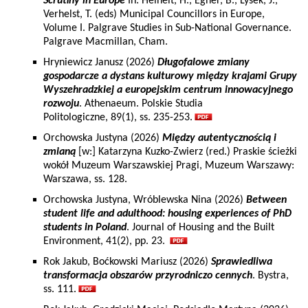
Scrutiny in Europe
In: Heinelt, H., Egner, B., Lysek, J.,
Verhelst, T. (eds) Municipal Councillors in Europe,
Volume I. Palgrave Studies in Sub-National Governance.
Palgrave Macmillan, Cham.
Hryniewicz Janusz (2026)
Długofalowe zmiany
gospodarcze a dystans kulturowy między krajami Grupy
Wyszehradzkiej a europejskim centrum innowacyjnego
rozwoju
. Athenaeum. Polskie Studia
Politologiczne, 89(1), ss. 235-253.
Orchowska Justyna (2026)
Między autentycznością i
zmianą
[w:] Katarzyna Kuzko-Zwierz (red.) Praskie ścieżki
wokół Muzeum Warszawskiej Pragi, Muzeum Warszawy:
Warszawa, ss. 128.
Orchowska Justyna, Wróblewska Nina (2026)
Between
student life and adulthood: housing experiences of PhD
students in Poland
. Journal of Housing and the Built
Environment, 41(2), pp. 23.
Rok Jakub, Boćkowski Mariusz (2026)
Sprawiedliwa
transformacja obszarów przyrodniczo cennych
. Bystra,
ss. 111.