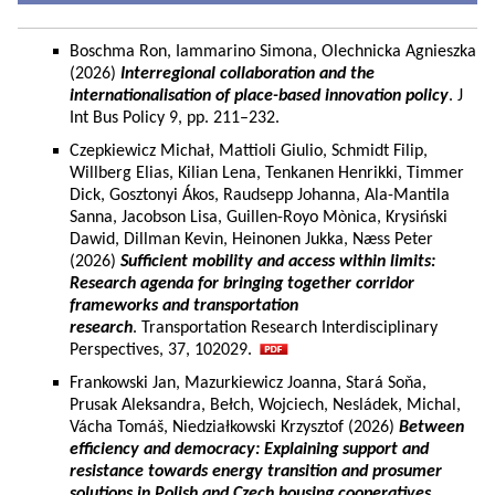
Boschma Ron, Iammarino Simona, Olechnicka Agnieszka
(2026)
Interregional collaboration and the
internationalisation of place-based innovation policy
. J
Int Bus Policy 9, pp. 211–232.
Czepkiewicz Michał, Mattioli Giulio, Schmidt Filip,
Willberg Elias, Kilian Lena, Tenkanen Henrikki, Timmer
Dick, Gosztonyi Ákos, Raudsepp Johanna, Ala-Mantila
Sanna, Jacobson Lisa, Guillen-Royo Mònica, Krysiński
Dawid, Dillman Kevin, Heinonen Jukka, Næss Peter
(2026)
Sufficient mobility and access within limits:
Research agenda for bringing together corridor
frameworks and transportation
research
. Transportation Research Interdisciplinary
Perspectives, 37, 102029.
Frankowski Jan, Mazurkiewicz Joanna, Stará Soňa,
Prusak Aleksandra, Bełch, Wojciech, Nesládek, Michal,
Vácha Tomáš, Niedziałkowski Krzysztof (2026)
Between
efficiency and democracy: Explaining support and
resistance towards energy transition and prosumer
solutions in Polish and Czech housing cooperatives.