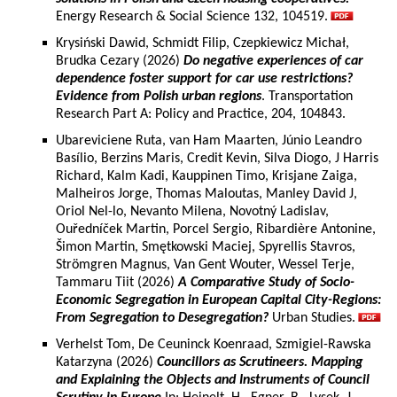
Energy Research & Social Science 132, 104519.
Krysiński Dawid, Schmidt Filip, Czepkiewicz Michał,
Brudka Cezary (2026)
Do negative experiences of car
dependence foster support for car use restrictions?
Evidence from Polish urban regions
. Transportation
Research Part A: Policy and Practice, 204, 104843.
Ubareviciene Ruta, van Ham Maarten, Júnio Leandro
Basílio, Berzins Maris, Credit Kevin, Silva Diogo, J Harris
Richard, Kalm Kadi, Kauppinen Timo, Krisjane Zaiga,
Malheiros Jorge, Thomas Maloutas, Manley David J,
Oriol Nel-lo, Nevanto Milena, Novotný Ladislav,
Ouředníček Martin, Porcel Sergio, Ribardière Antonine,
Šimon Martin, Smętkowski Maciej, Spyrellis Stavros,
Strömgren Magnus, Van Gent Wouter, Wessel Terje,
Tammaru Tiit (2026)
A Comparative Study of Socio-
Economic Segregation in European Capital City-Regions:
From Segregation to Desegregation?
Urban Studies.
Verhelst Tom, De Ceuninck Koenraad, Szmigiel-Rawska
Katarzyna (2026)
Councillors as Scrutineers. Mapping
and Explaining the Objects and Instruments of Council