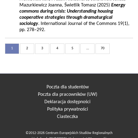
Mazurkiewicz Joanna, Świetlik Tomasz (2025)
Energy
commons during crisis: Understanding housing
cooperative strategies through dramaturgical
sociology
. International Journal of the Commons 19(1),
pp. 278–292.
1
2
3
4
5
...
70
Poczta dla studentów
Poczta dla pracowników (UW)
Deklaracja dostępności
Polityka prywatności
Ciasteczka
©2012-2026 Centrum Europejskich Studiów Regionalnych