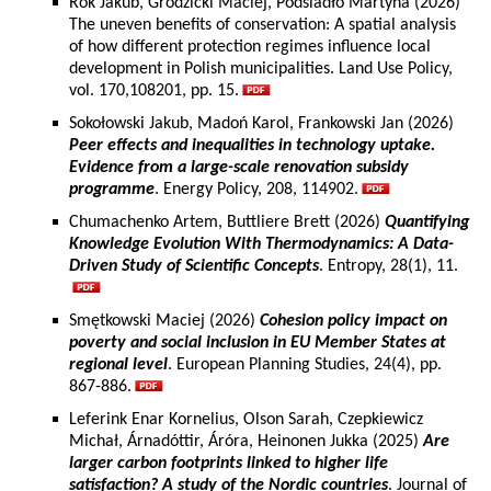
Rok Jakub, Grodzicki Maciej, Podsiadło Martyna (2026)
The uneven benefits of conservation: A spatial analysis
of how different protection regimes influence local
development in Polish municipalities. Land Use Policy,
vol. 170,108201, pp. 15.
Sokołowski Jakub, Madoń Karol, Frankowski Jan (2026)
Peer effects and inequalities in technology uptake.
Evidence from a large-scale renovation subsidy
programme
. Energy Policy, 208, 114902.
Chumachenko Artem, Buttliere Brett (2026)
Quantifying
Knowledge Evolution With Thermodynamics: A Data-
Driven Study of Scientific Concepts
. Entropy, 28(1), 11.
Smętkowski Maciej (2026)
Cohesion policy impact on
poverty and social inclusion in EU Member States at
regional level
. European Planning Studies, 24(4), pp.
867-886.
Leferink Enar Kornelius, Olson Sarah, Czepkiewicz
Michał, Árnadóttir, Áróra, Heinonen Jukka (2025)
Are
larger carbon footprints linked to higher life
satisfaction? A study of the Nordic countries
. Journal of