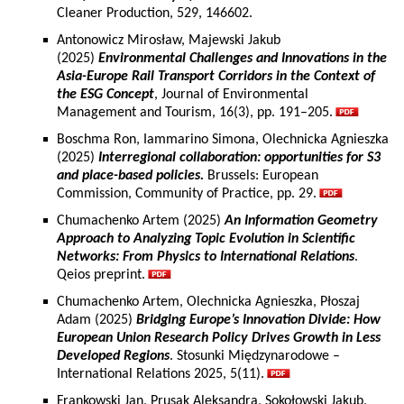
Cleaner Production, 529, 146602.
Antonowicz Mirosław, Majewski Jakub
(2025)
Environmental Challenges and Innovations in the
Asia-Europe Rail Transport Corridors in the Context of
the ESG Concept
, Journal of Environmental
Management and Tourism, 16(3), pp. 191–205.
Boschma Ron, Iammarino Simona, Olechnicka Agnieszka
(2025)
Interregional collaboration: opportunities for S3
and place-based policies.
Brussels: European
Commission, Community of Practice, pp. 29.
Chumachenko Artem (2025)
An Information Geometry
Approach to Analyzing Topic Evolution in Scientific
Networks: From Physics to International Relations
.
Qeios preprint.
Chumachenko Artem, Olechnicka Agnieszka, Płoszaj
Adam (2025)
Bridging Europe’s Innovation Divide: How
European Union Research Policy Drives Growth in Less
Developed Regions
. Stosunki Międzynarodowe –
International Relations 2025, 5(11).
Frankowski Jan, Prusak Aleksandra, Sokołowski Jakub,