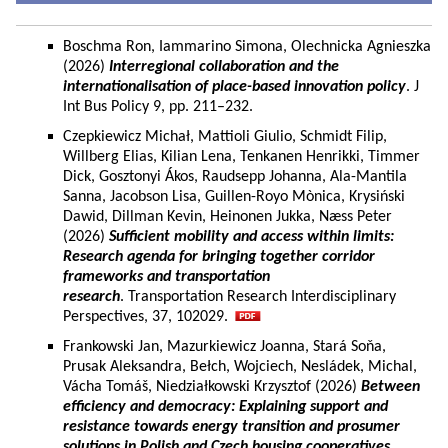
Boschma Ron, Iammarino Simona, Olechnicka Agnieszka
(2026)
Interregional collaboration and the
internationalisation of place-based innovation policy
. J
Int Bus Policy 9, pp. 211–232.
Czepkiewicz Michał, Mattioli Giulio, Schmidt Filip,
Willberg Elias, Kilian Lena, Tenkanen Henrikki, Timmer
Dick, Gosztonyi Ákos, Raudsepp Johanna, Ala-Mantila
Sanna, Jacobson Lisa, Guillen-Royo Mònica, Krysiński
Dawid, Dillman Kevin, Heinonen Jukka, Næss Peter
(2026)
Sufficient mobility and access within limits:
Research agenda for bringing together corridor
frameworks and transportation
research
. Transportation Research Interdisciplinary
Perspectives, 37, 102029.
Frankowski Jan, Mazurkiewicz Joanna, Stará Soňa,
Prusak Aleksandra, Bełch, Wojciech, Nesládek, Michal,
Vácha Tomáš, Niedziałkowski Krzysztof (2026)
Between
efficiency and democracy: Explaining support and
resistance towards energy transition and prosumer
solutions in Polish and Czech housing cooperatives.