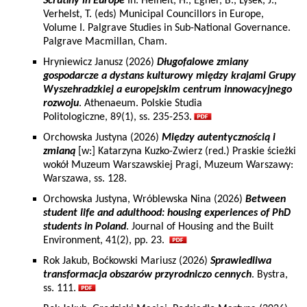
Scrutiny in Europe
In: Heinelt, H., Egner, B., Lysek, J.,
Verhelst, T. (eds) Municipal Councillors in Europe,
Volume I. Palgrave Studies in Sub-National Governance.
Palgrave Macmillan, Cham.
Hryniewicz Janusz (2026)
Długofalowe zmiany
gospodarcze a dystans kulturowy między krajami Grupy
Wyszehradzkiej a europejskim centrum innowacyjnego
rozwoju
. Athenaeum. Polskie Studia
Politologiczne, 89(1), ss. 235-253.
Orchowska Justyna (2026)
Między autentycznością i
zmianą
[w:] Katarzyna Kuzko-Zwierz (red.) Praskie ścieżki
wokół Muzeum Warszawskiej Pragi, Muzeum Warszawy:
Warszawa, ss. 128.
Orchowska Justyna, Wróblewska Nina (2026)
Between
student life and adulthood: housing experiences of PhD
students in Poland
. Journal of Housing and the Built
Environment, 41(2), pp. 23.
Rok Jakub, Boćkowski Mariusz (2026)
Sprawiedliwa
transformacja obszarów przyrodniczo cennych
. Bystra,
ss. 111.