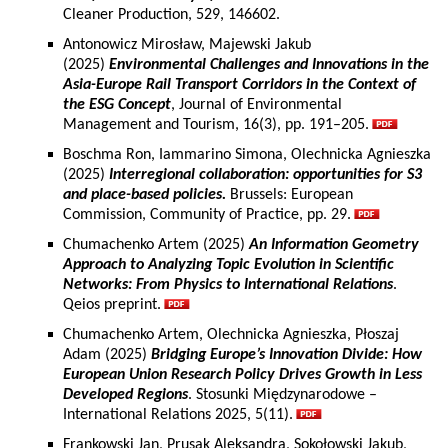
Cleaner Production, 529, 146602.
Antonowicz Mirosław, Majewski Jakub
(2025)
Environmental Challenges and Innovations in the
Asia-Europe Rail Transport Corridors in the Context of
the ESG Concept
, Journal of Environmental
Management and Tourism, 16(3), pp. 191–205.
Boschma Ron, Iammarino Simona, Olechnicka Agnieszka
(2025)
Interregional collaboration: opportunities for S3
and place-based policies.
Brussels: European
Commission, Community of Practice, pp. 29.
Chumachenko Artem (2025)
An Information Geometry
Approach to Analyzing Topic Evolution in Scientific
Networks: From Physics to International Relations
.
Qeios preprint.
Chumachenko Artem, Olechnicka Agnieszka, Płoszaj
Adam (2025)
Bridging Europe’s Innovation Divide: How
European Union Research Policy Drives Growth in Less
Developed Regions
. Stosunki Międzynarodowe –
International Relations 2025, 5(11).
Frankowski Jan, Prusak Aleksandra, Sokołowski Jakub,