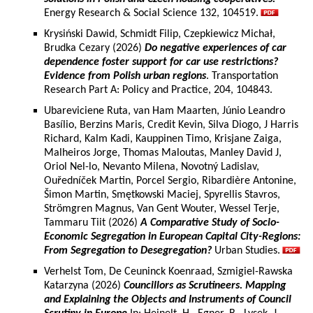
Energy Research & Social Science 132, 104519.
Krysiński Dawid, Schmidt Filip, Czepkiewicz Michał,
Brudka Cezary (2026)
Do negative experiences of car
dependence foster support for car use restrictions?
Evidence from Polish urban regions
. Transportation
Research Part A: Policy and Practice, 204, 104843.
Ubareviciene Ruta, van Ham Maarten, Júnio Leandro
Basílio, Berzins Maris, Credit Kevin, Silva Diogo, J Harris
Richard, Kalm Kadi, Kauppinen Timo, Krisjane Zaiga,
Malheiros Jorge, Thomas Maloutas, Manley David J,
Oriol Nel-lo, Nevanto Milena, Novotný Ladislav,
Ouředníček Martin, Porcel Sergio, Ribardière Antonine,
Šimon Martin, Smętkowski Maciej, Spyrellis Stavros,
Strömgren Magnus, Van Gent Wouter, Wessel Terje,
Tammaru Tiit (2026)
A Comparative Study of Socio-
Economic Segregation in European Capital City-Regions:
From Segregation to Desegregation?
Urban Studies.
Verhelst Tom, De Ceuninck Koenraad, Szmigiel-Rawska
Katarzyna (2026)
Councillors as Scrutineers. Mapping
and Explaining the Objects and Instruments of Council