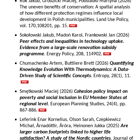
Rok Jakub, Grodzicki Maciej, Podsiadło Martyna (2026)
The uneven benefits of conservation: A spatial analysis
of how different protection regimes influence local
development in Polish municipalities. Land Use Policy,
vol. 170,108201, pp. 15.
Sokołowski Jakub, Madoń Karol, Frankowski Jan (2026)
Peer effects and inequalities in technology uptake.
Evidence from a large-scale renovation subsidy
programme
. Energy Policy, 208, 114902.
Chumachenko Artem, Buttliere Brett (2026)
Quantifying
Knowledge Evolution With Thermodynamics: A Data-
Driven Study of Scientific Concepts
. Entropy, 28(1), 11.
Smętkowski Maciej (2026)
Cohesion policy impact on
poverty and social inclusion in EU Member States at
regional level
. European Planning Studies, 24(4), pp.
867-886.
Leferink Enar Kornelius, Olson Sarah, Czepkiewicz
Michał, Árnadóttir, Áróra, Heinonen Jukka (2025)
Are
larger carbon footprints linked to higher life
satisfaction? A study of the Nordic countries
. Journal of