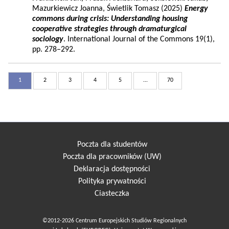
Mazurkiewicz Joanna, Świetlik Tomasz (2025)
Energy
commons during crisis: Understanding housing
cooperative strategies through dramaturgical
sociology
. International Journal of the Commons 19(1),
pp. 278–292.
1
2
3
4
5
...
70
Poczta dla studentów
Poczta dla pracowników (UW)
Deklaracja dostępności
Polityka prywatności
Ciasteczka
©2012-2026 Centrum Europejskich Studiów Regionalnych