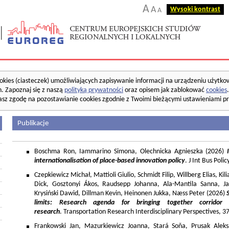
A
A
Wysoki kontrast
A
okies (ciasteczek) umożliwiających zapisywanie informacji na urządzeniu użytko
. Zapoznaj się z naszą
polityką prywatności
oraz opisem jak zablokować
cookies
asz zgodę na pozostawianie cookies zgodnie z Twoimi bieżącymi ustawieniami pr
Publikacje
Boschma Ron, Iammarino Simona, Olechnicka Agnieszka (2026)
I
internationalisation of place-based innovation policy
. J Int Bus Poli
Czepkiewicz Michał, Mattioli Giulio, Schmidt Filip, Willberg Elias, K
Dick, Gosztonyi Ákos, Raudsepp Johanna, Ala-Mantila Sanna, Ja
Krysiński Dawid, Dillman Kevin, Heinonen Jukka, Næss Peter (2026)
limits: Research agenda for bringing together corridor
research
. Transportation Research Interdisciplinary Perspectives, 
Frankowski Jan, Mazurkiewicz Joanna, Stará Soňa, Prusak Aleks