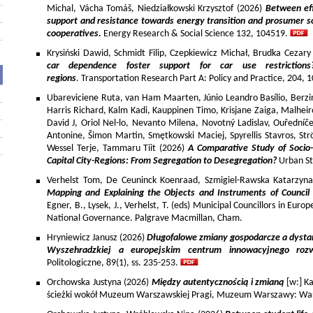
Michal, Vácha Tomáš, Niedziałkowski Krzysztof (2026)
Between eff
support and resistance towards energy transition and prosumer so
cooperatives.
Energy Research & Social Science 132, 104519.
Krysiński Dawid, Schmidt Filip, Czepkiewicz Michał, Brudka Cezar
car dependence foster support for car use restriction
regions
. Transportation Research Part A: Policy and Practice, 204,
Ubareviciene Ruta, van Ham Maarten, Júnio Leandro Basílio, Berzins
Harris Richard, Kalm Kadi, Kauppinen Timo, Krisjane Zaiga, Malhe
David J, Oriol Nel-lo, Nevanto Milena, Novotný Ladislav, Ouředníče
Antonine, Šimon Martin, Smętkowski Maciej, Spyrellis Stavros, 
Wessel Terje, Tammaru Tiit (2026)
A Comparative Study of Socio
Capital City-Regions: From Segregation to Desegregation?
Urban St
Verhelst Tom, De Ceuninck Koenraad, Szmigiel-Rawska Katarzyn
Mapping and Explaining the Objects and Instruments of Council 
Egner, B., Lysek, J., Verhelst, T. (eds) Municipal Councillors in Euro
National Governance. Palgrave Macmillan, Cham.
Hryniewicz Janusz (2026)
Długofalowe zmiany gospodarcze a dysta
Wyszehradzkiej a europejskim centrum innowacyjnego roz
Politologiczne, 89(1), ss. 235-253.
Orchowska Justyna (2026)
Między autentycznością i zmianą
[w:] Ka
ścieżki wokół Muzeum Warszawskiej Pragi, Muzeum Warszawy: War