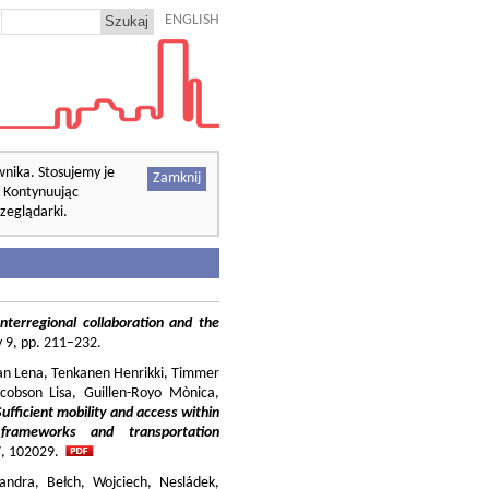
ENGLISH
wnika. Stosujemy je
Zamknij
. Kontynuując
zeglądarki.
nterregional collaboration and the
cy 9, pp. 211–232.
ilian Lena, Tenkanen Henrikki, Timmer
cobson Lisa, Guillen-Royo Mònica,
Sufficient mobility and access within
 frameworks and transportation
37, 102029.
andra, Bełch, Wojciech, Nesládek,