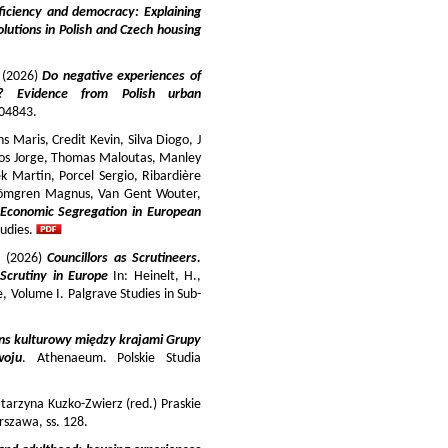
iciency and democracy: Explaining
lutions in Polish and Czech housing
y (2026)
Do negative experiences of
s? Evidence from Polish urban
 104843.
 Maris, Credit Kevin, Silva Diogo, J
iros Jorge, Thomas Maloutas, Manley
k Martin, Porcel Sergio, Ribardière
Strömgren Magnus, Van Gent Wouter,
-Economic Segregation in European
udies.
a (2026)
Councillors as Scrutineers.
Scrutiny in Europe
In: Heinelt, H.,
pe, Volume I. Palgrave Studies in Sub-
ns kulturowy między krajami Grupy
woju
. Athenaeum. Polskie Studia
tarzyna Kuzko-Zwierz (red.) Praskie
szawa, ss. 128.