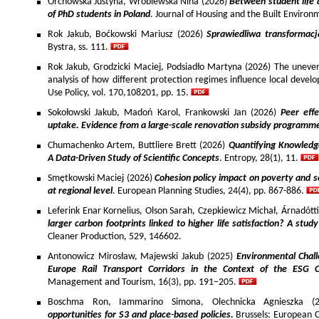
Orchowska Justyna, Wróblewska Nina (2026)
Between student life 
of PhD students in Poland
. Journal of Housing and the Built Environ
Rok Jakub, Boćkowski Mariusz (2026)
Sprawiedliwa transformac
Bystra, ss. 111.
Rok Jakub, Grodzicki Maciej, Podsiadło Martyna (2026) The uneven 
analysis of how different protection regimes influence local develo
Use Policy, vol. 170,108201, pp. 15.
Sokołowski Jakub, Madoń Karol, Frankowski Jan (2026)
Peer effe
uptake. Evidence from a large-scale renovation subsidy programm
Chumachenko Artem, Buttliere Brett (2026)
Quantifying Knowledg
A Data-Driven Study of Scientific Concepts
. Entropy, 28(1), 11.
Smętkowski Maciej (2026)
Cohesion policy impact on poverty and s
at regional level
. European Planning Studies, 24(4), pp. 867-886.
Leferink Enar Kornelius, Olson Sarah, Czepkiewicz Michał, Árnadótt
larger carbon footprints linked to higher life satisfaction? A stud
Cleaner Production, 529, 146602.
Antonowicz Mirosław, Majewski Jakub (2025)
Environmental Chall
Europe Rail Transport Corridors in the Context of the ESG 
Management and Tourism, 16(3), pp. 191–205.
Boschma Ron, Iammarino Simona, Olechnicka Agnieszka (2
opportunities for S3 and place-based policies.
Brussels: European 