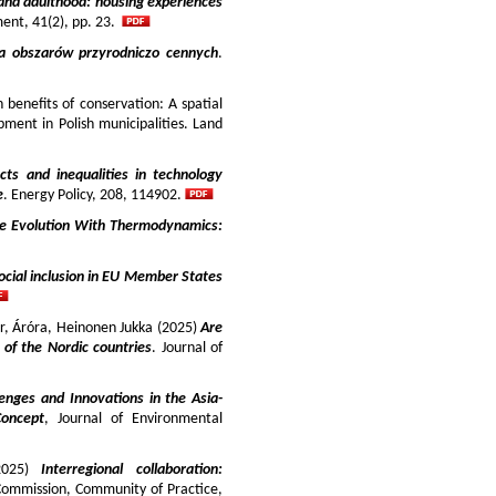
and adulthood: housing experiences
ment, 41(2), pp. 23.
ja obszarów przyrodniczo cennych
.
benefits of conservation: A spatial
pment in Polish municipalities. Land
cts and inequalities in technology
e
. Energy Policy, 208, 114902.
e Evolution With Thermodynamics:
ocial inclusion in EU Member States
ir, Áróra, Heinonen Jukka (2025)
Are
y of the Nordic countries
. Journal of
enges and Innovations in the Asia-
Concept
, Journal of Environmental
025)
Interregional collaboration:
Commission, Community of Practice,