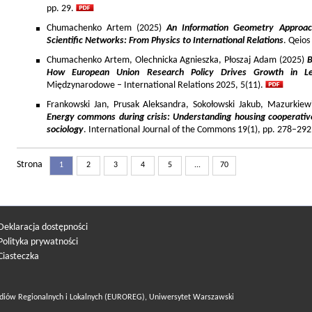
pp. 29.
Chumachenko Artem (2025)
An Information Geometry Approach
Scientific Networks: From Physics to International Relations
. Qeios
Chumachenko Artem, Olechnicka Agnieszka, Płoszaj Adam (2025)
B
How European Union Research Policy Drives Growth in Le
Międzynarodowe – International Relations 2025, 5(11).
Frankowski Jan, Prusak Aleksandra, Sokołowski Jakub, Mazurkiew
Energy commons during crisis: Understanding housing cooperativ
sociology
. International Journal of the Commons 19(1), pp. 278–292
Strona
1
2
3
4
5
...
70
Deklaracja dostępności
Polityka prywatności
Ciasteczka
diów Regionalnych i Lokalnych (EUROREG), Uniwersytet Warszawski