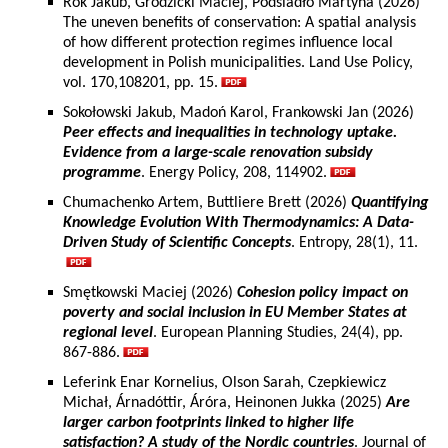
Rok Jakub, Grodzicki Maciej, Podsiadło Martyna (2026)
The uneven benefits of conservation: A spatial analysis
of how different protection regimes influence local
development in Polish municipalities. Land Use Policy,
vol. 170,108201, pp. 15.
Sokołowski Jakub, Madoń Karol, Frankowski Jan (2026)
Peer effects and inequalities in technology uptake.
Evidence from a large-scale renovation subsidy
programme
. Energy Policy, 208, 114902.
Chumachenko Artem, Buttliere Brett (2026)
Quantifying
Knowledge Evolution With Thermodynamics: A Data-
Driven Study of Scientific Concepts
. Entropy, 28(1), 11.
Smętkowski Maciej (2026)
Cohesion policy impact on
poverty and social inclusion in EU Member States at
regional level
. European Planning Studies, 24(4), pp.
867-886.
Leferink Enar Kornelius, Olson Sarah, Czepkiewicz
Michał, Árnadóttir, Áróra, Heinonen Jukka (2025)
Are
larger carbon footprints linked to higher life
satisfaction? A study of the Nordic countries
. Journal of