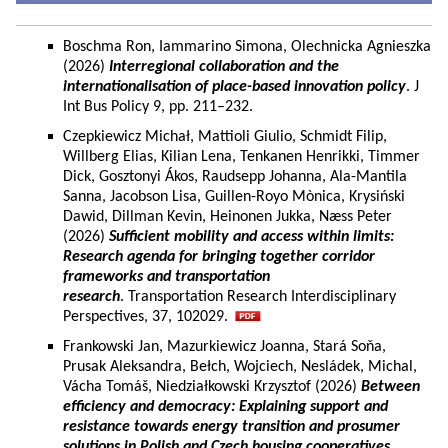
Boschma Ron, Iammarino Simona, Olechnicka Agnieszka
(2026)
Interregional collaboration and the
internationalisation of place-based innovation policy
. J
Int Bus Policy 9, pp. 211–232.
Czepkiewicz Michał, Mattioli Giulio, Schmidt Filip,
Willberg Elias, Kilian Lena, Tenkanen Henrikki, Timmer
Dick, Gosztonyi Ákos, Raudsepp Johanna, Ala-Mantila
Sanna, Jacobson Lisa, Guillen-Royo Mònica, Krysiński
Dawid, Dillman Kevin, Heinonen Jukka, Næss Peter
(2026)
Sufficient mobility and access within limits:
Research agenda for bringing together corridor
frameworks and transportation
research
. Transportation Research Interdisciplinary
Perspectives, 37, 102029.
Frankowski Jan, Mazurkiewicz Joanna, Stará Soňa,
Prusak Aleksandra, Bełch, Wojciech, Nesládek, Michal,
Vácha Tomáš, Niedziałkowski Krzysztof (2026)
Between
efficiency and democracy: Explaining support and
resistance towards energy transition and prosumer
solutions in Polish and Czech housing cooperatives.