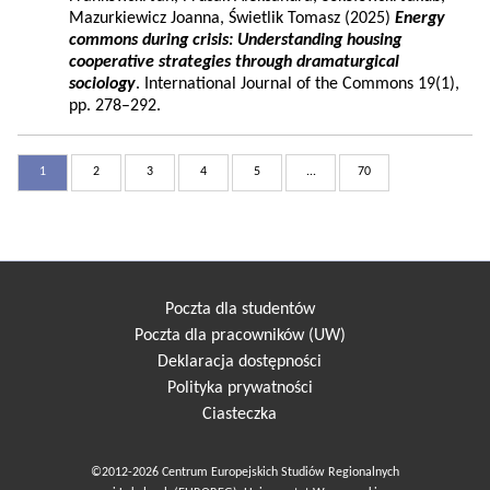
Mazurkiewicz Joanna, Świetlik Tomasz (2025)
Energy
commons during crisis: Understanding housing
cooperative strategies through dramaturgical
sociology
. International Journal of the Commons 19(1),
pp. 278–292.
1
2
3
4
5
...
70
Poczta dla studentów
Poczta dla pracowników (UW)
Deklaracja dostępności
Polityka prywatności
Ciasteczka
©2012-2026 Centrum Europejskich Studiów Regionalnych