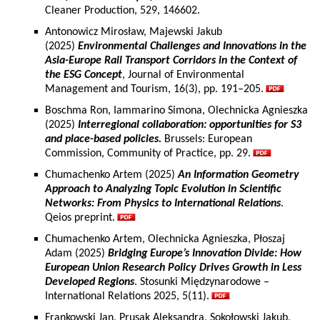
Cleaner Production, 529, 146602.
Antonowicz Mirosław, Majewski Jakub
(2025)
Environmental Challenges and Innovations in the
Asia-Europe Rail Transport Corridors in the Context of
the ESG Concept
, Journal of Environmental
Management and Tourism, 16(3), pp. 191–205.
Boschma Ron, Iammarino Simona, Olechnicka Agnieszka
(2025)
Interregional collaboration: opportunities for S3
and place-based policies.
Brussels: European
Commission, Community of Practice, pp. 29.
Chumachenko Artem (2025)
An Information Geometry
Approach to Analyzing Topic Evolution in Scientific
Networks: From Physics to International Relations
.
Qeios preprint.
Chumachenko Artem, Olechnicka Agnieszka, Płoszaj
Adam (2025)
Bridging Europe’s Innovation Divide: How
European Union Research Policy Drives Growth in Less
Developed Regions
. Stosunki Międzynarodowe –
International Relations 2025, 5(11).
Frankowski Jan, Prusak Aleksandra, Sokołowski Jakub,