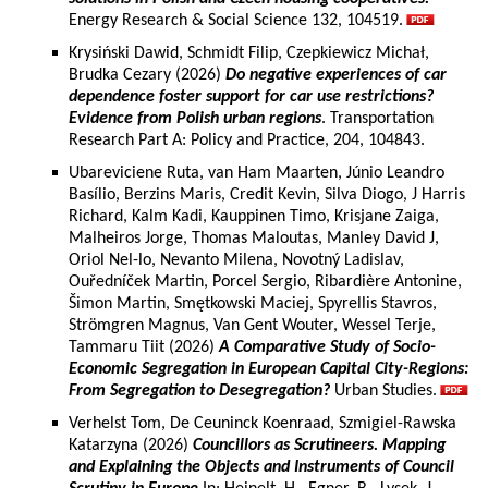
Energy Research & Social Science 132, 104519.
Krysiński Dawid, Schmidt Filip, Czepkiewicz Michał,
Brudka Cezary (2026)
Do negative experiences of car
dependence foster support for car use restrictions?
Evidence from Polish urban regions
. Transportation
Research Part A: Policy and Practice, 204, 104843.
Ubareviciene Ruta, van Ham Maarten, Júnio Leandro
Basílio, Berzins Maris, Credit Kevin, Silva Diogo, J Harris
Richard, Kalm Kadi, Kauppinen Timo, Krisjane Zaiga,
Malheiros Jorge, Thomas Maloutas, Manley David J,
Oriol Nel-lo, Nevanto Milena, Novotný Ladislav,
Ouředníček Martin, Porcel Sergio, Ribardière Antonine,
Šimon Martin, Smętkowski Maciej, Spyrellis Stavros,
Strömgren Magnus, Van Gent Wouter, Wessel Terje,
Tammaru Tiit (2026)
A Comparative Study of Socio-
Economic Segregation in European Capital City-Regions:
From Segregation to Desegregation?
Urban Studies.
Verhelst Tom, De Ceuninck Koenraad, Szmigiel-Rawska
Katarzyna (2026)
Councillors as Scrutineers. Mapping
and Explaining the Objects and Instruments of Council