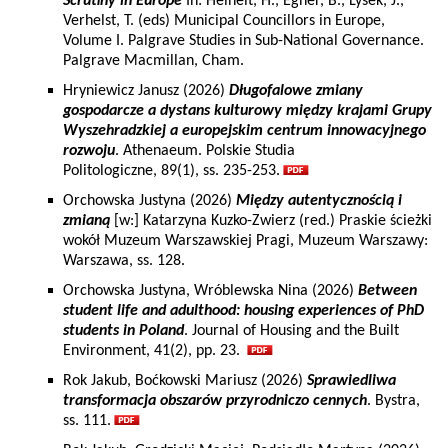
Scrutiny in Europe
In: Heinelt, H., Egner, B., Lysek, J.,
Verhelst, T. (eds) Municipal Councillors in Europe,
Volume I. Palgrave Studies in Sub-National Governance.
Palgrave Macmillan, Cham.
Hryniewicz Janusz (2026)
Długofalowe zmiany
gospodarcze a dystans kulturowy między krajami Grupy
Wyszehradzkiej a europejskim centrum innowacyjnego
rozwoju
. Athenaeum. Polskie Studia
Politologiczne, 89(1), ss. 235-253.
Orchowska Justyna (2026)
Między autentycznością i
zmianą
[w:] Katarzyna Kuzko-Zwierz (red.) Praskie ścieżki
wokół Muzeum Warszawskiej Pragi, Muzeum Warszawy:
Warszawa, ss. 128.
Orchowska Justyna, Wróblewska Nina (2026)
Between
student life and adulthood: housing experiences of PhD
students in Poland
. Journal of Housing and the Built
Environment, 41(2), pp. 23.
Rok Jakub, Boćkowski Mariusz (2026)
Sprawiedliwa
transformacja obszarów przyrodniczo cennych
. Bystra,
ss. 111.