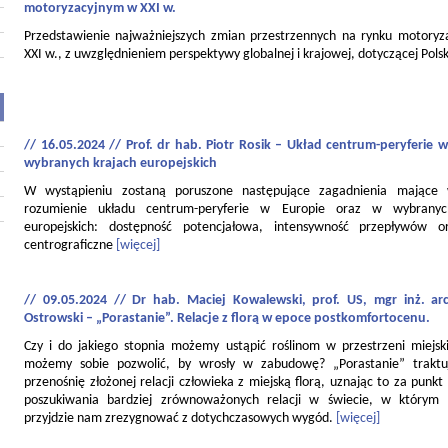
motoryzacyjnym w XXI w.
Przedstawienie najważniejszych zmian przestrzennych na rynku motory
XXI w., z uwzględnieniem perspektywy globalnej i krajowej, dotyczącej Polsk
// 16.05.2024 // Prof. dr hab. Piotr Rosik – Układ centrum-peryferie w
wybranych krajach europejskich
W wystąpieniu zostaną poruszone następujące zagadnienia mające
rozumienie układu centrum-peryferie w Europie oraz w wybranyc
europejskich: dostępność potencjałowa, intensywność przepływów o
centrograficzne
[więcej]
// 09.05.2024 // Dr hab. Maciej Kowalewski, prof. US, mgr inż. ar
Ostrowski – „Porastanie”. Relacje z florą w epoce postkomfortocenu.
Czy i do jakiego stopnia możemy ustąpić roślinom w przestrzeni miejski
możemy sobie pozwolić, by wrosły w zabudowę? „Porastanie” traktu
przenośnię złożonej relacji człowieka z miejską florą, uznając to za punkt
poszukiwania bardziej zrównoważonych relacji w świecie, w którym
przyjdzie nam zrezygnować z dotychczasowych wygód.
[więcej]