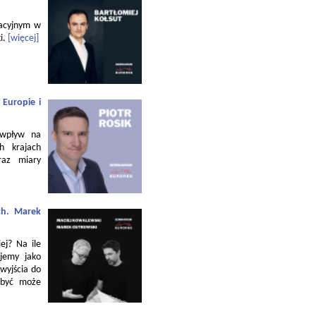
zacyjnym w
i.
[więcej]
 Europie i
 wpływ na
h krajach
raz miary
ch. Marek
ej? Na ile
jemy jako
 wyjścia do
 być może