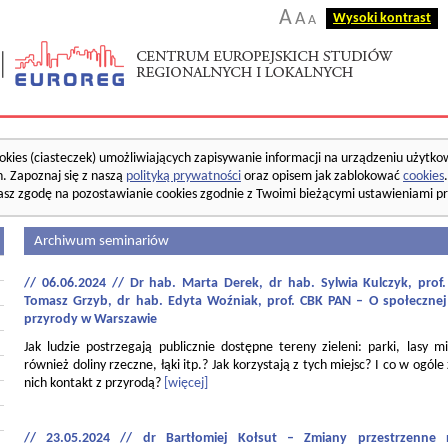
A
A
Wysoki kontrast
A
okies (ciasteczek) umożliwiających zapisywanie informacji na urządzeniu użytko
. Zapoznaj się z naszą
polityką prywatności
oraz opisem jak zablokować
cookies
asz zgodę na pozostawianie cookies zgodnie z Twoimi bieżącymi ustawieniami pr
Archiwum seminariów
// 06.06.2024 // Dr hab. Marta Derek, dr hab. Sylwia Kulczyk, pro
Tomasz Grzyb, dr hab. Edyta Woźniak, prof. CBK PAN – O społecznej
przyrody w Warszawie
Jak ludzie postrzegają publicznie dostępne tereny zieleni: parki, lasy mi
również doliny rzeczne, łąki itp.? Jak korzystają z tych miejsc? I co w ogóle
nich kontakt z przyrodą?
[więcej]
// 23.05.2024 // dr Bartłomiej Kołsut – Zmiany przestrzenne