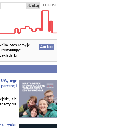
ENGLISH
wnika. Stosujemy je
Zamknij
. Kontynuując
zeglądarki.
f. UW, mgr
 percepcji
ejskie, ale
 znaczy dla
 na rynku