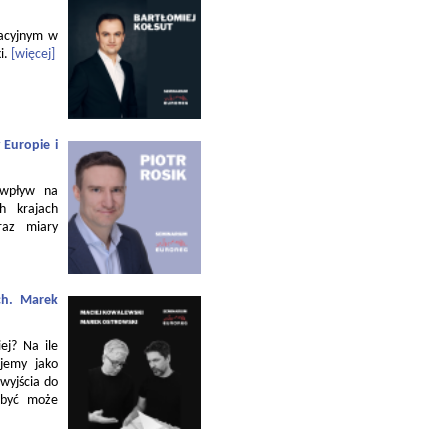
zacyjnym w
i.
[więcej]
 Europie i
 wpływ na
h krajach
raz miary
ch. Marek
ej? Na ile
jemy jako
 wyjścia do
 być może