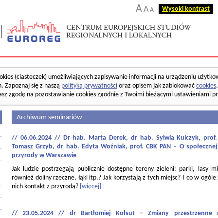
A
A
Wysoki kontrast
A
okies (ciasteczek) umożliwiających zapisywanie informacji na urządzeniu użytko
. Zapoznaj się z naszą
polityką prywatności
oraz opisem jak zablokować
cookies
asz zgodę na pozostawianie cookies zgodnie z Twoimi bieżącymi ustawieniami pr
Archiwum seminariów
// 06.06.2024 // Dr hab. Marta Derek, dr hab. Sylwia Kulczyk, pro
Tomasz Grzyb, dr hab. Edyta Woźniak, prof. CBK PAN – O społecznej
przyrody w Warszawie
Jak ludzie postrzegają publicznie dostępne tereny zieleni: parki, lasy mi
również doliny rzeczne, łąki itp.? Jak korzystają z tych miejsc? I co w ogóle
nich kontakt z przyrodą?
[więcej]
// 23.05.2024 // dr Bartłomiej Kołsut – Zmiany przestrzenne