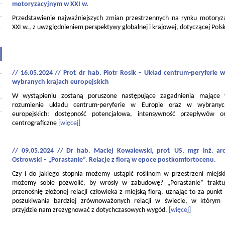
motoryzacyjnym w XXI w.
Przedstawienie najważniejszych zmian przestrzennych na rynku motory
XXI w., z uwzględnieniem perspektywy globalnej i krajowej, dotyczącej Polsk
// 16.05.2024 // Prof. dr hab. Piotr Rosik – Układ centrum-peryferie w
wybranych krajach europejskich
W wystąpieniu zostaną poruszone następujące zagadnienia mające
rozumienie układu centrum-peryferie w Europie oraz w wybranyc
europejskich: dostępność potencjałowa, intensywność przepływów o
centrograficzne
[więcej]
// 09.05.2024 // Dr hab. Maciej Kowalewski, prof. US, mgr inż. ar
Ostrowski – „Porastanie”. Relacje z florą w epoce postkomfortocenu.
Czy i do jakiego stopnia możemy ustąpić roślinom w przestrzeni miejski
możemy sobie pozwolić, by wrosły w zabudowę? „Porastanie” traktu
przenośnię złożonej relacji człowieka z miejską florą, uznając to za punkt
poszukiwania bardziej zrównoważonych relacji w świecie, w którym
przyjdzie nam zrezygnować z dotychczasowych wygód.
[więcej]