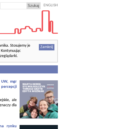
ENGLISH
wnika. Stosujemy je
Zamknij
. Kontynuując
zeglądarki.
f. UW, mgr
 percepcji
ejskie, ale
 znaczy dla
 na rynku