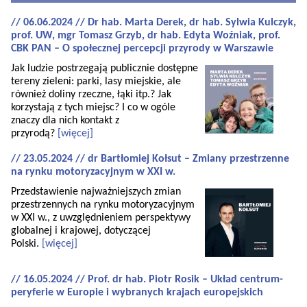
// 06.06.2024 // Dr hab. Marta Derek, dr hab. Sylwia Kulczyk,
prof. UW, mgr Tomasz Grzyb, dr hab. Edyta Woźniak, prof.
CBK PAN – O społecznej percepcji przyrody w Warszawie
Jak ludzie postrzegają publicznie dostępne
tereny zieleni: parki, lasy miejskie, ale
również doliny rzeczne, łąki itp.? Jak
korzystają z tych miejsc? I co w ogóle
znaczy dla nich kontakt z
przyrodą?
[więcej]
// 23.05.2024 // dr Bartłomiej Kołsut – Zmiany przestrzenne
na rynku motoryzacyjnym w XXI w.
Przedstawienie najważniejszych zmian
przestrzennych na rynku motoryzacyjnym
w XXI w., z uwzględnieniem perspektywy
globalnej i krajowej, dotyczącej
Polski.
[więcej]
// 16.05.2024 // Prof. dr hab. Piotr Rosik – Układ centrum-
peryferie w Europie i wybranych krajach europejskich