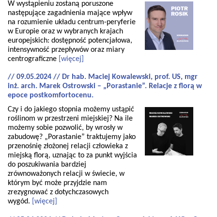
W wystąpieniu zostaną poruszone
następujące zagadnienia mające wpływ
na rozumienie układu centrum-peryferie
w Europie oraz w wybranych krajach
europejskich: dostępność potencjałowa,
intensywność przepływów oraz miary
centrograficzne
[więcej]
// 09.05.2024 // Dr hab. Maciej Kowalewski, prof. US, mgr
inż. arch. Marek Ostrowski – „Porastanie”. Relacje z florą w
epoce postkomfortocenu.
Czy i do jakiego stopnia możemy ustąpić
roślinom w przestrzeni miejskiej? Na ile
możemy sobie pozwolić, by wrosły w
zabudowę? „Porastanie” traktujemy jako
przenośnię złożonej relacji człowieka z
miejską florą, uznając to za punkt wyjścia
do poszukiwania bardziej
zrównoważonych relacji w świecie, w
którym być może przyjdzie nam
zrezygnować z dotychczasowych
wygód.
[więcej]