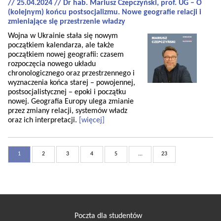
// 25.04.2024 // Dr hab. Mariusz Czepczyński, prof. UG – O
(kolejnym) końcu postsocjalizmu. Nowe geografie relacji i
zmieniające się przestrzenie władzy
Wojna w Ukrainie stała się nowym
początkiem kalendarza, ale także
początkiem nowej geografii: czasem
rozpoczęcia nowego układu
chronologicznego oraz przestrzennego i
wyznaczenia końca starej – powojennej,
postsocjalistycznej – epoki i początku
nowej. Geografia Europy ulega zmianie
przez zmiany relacji, systemów władz
oraz ich interpretacji.
[więcej]
1
2
3
4
5
...
23
Poczta dla studentów