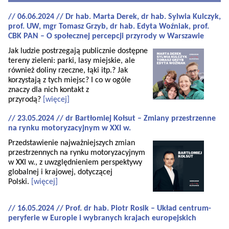
// 06.06.2024 // Dr hab. Marta Derek, dr hab. Sylwia Kulczyk,
prof. UW, mgr Tomasz Grzyb, dr hab. Edyta Woźniak, prof.
CBK PAN – O społecznej percepcji przyrody w Warszawie
Jak ludzie postrzegają publicznie dostępne
tereny zieleni: parki, lasy miejskie, ale
również doliny rzeczne, łąki itp.? Jak
korzystają z tych miejsc? I co w ogóle
znaczy dla nich kontakt z
przyrodą?
[więcej]
// 23.05.2024 // dr Bartłomiej Kołsut – Zmiany przestrzenne
na rynku motoryzacyjnym w XXI w.
Przedstawienie najważniejszych zmian
przestrzennych na rynku motoryzacyjnym
w XXI w., z uwzględnieniem perspektywy
globalnej i krajowej, dotyczącej
Polski.
[więcej]
// 16.05.2024 // Prof. dr hab. Piotr Rosik – Układ centrum-
peryferie w Europie i wybranych krajach europejskich