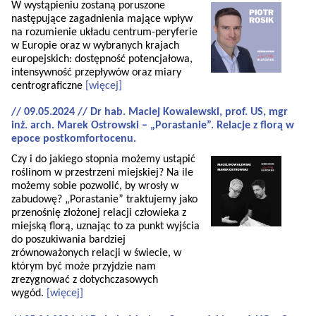
W wystąpieniu zostaną poruszone
następujące zagadnienia mające wpływ
na rozumienie układu centrum-peryferie
w Europie oraz w wybranych krajach
europejskich: dostępność potencjałowa,
intensywność przepływów oraz miary
centrograficzne
[więcej]
// 09.05.2024 // Dr hab. Maciej Kowalewski, prof. US, mgr
inż. arch. Marek Ostrowski – „Porastanie”. Relacje z florą w
epoce postkomfortocenu.
Czy i do jakiego stopnia możemy ustąpić
roślinom w przestrzeni miejskiej? Na ile
możemy sobie pozwolić, by wrosły w
zabudowę? „Porastanie” traktujemy jako
przenośnię złożonej relacji człowieka z
miejską florą, uznając to za punkt wyjścia
do poszukiwania bardziej
zrównoważonych relacji w świecie, w
którym być może przyjdzie nam
zrezygnować z dotychczasowych
wygód.
[więcej]