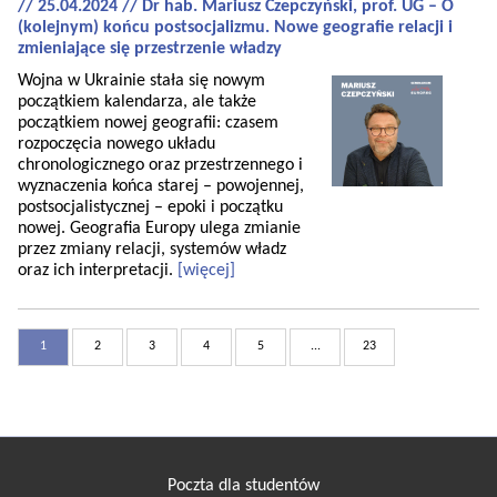
// 25.04.2024 // Dr hab. Mariusz Czepczyński, prof. UG – O
(kolejnym) końcu postsocjalizmu. Nowe geografie relacji i
zmieniające się przestrzenie władzy
Wojna w Ukrainie stała się nowym
początkiem kalendarza, ale także
początkiem nowej geografii: czasem
rozpoczęcia nowego układu
chronologicznego oraz przestrzennego i
wyznaczenia końca starej – powojennej,
postsocjalistycznej – epoki i początku
nowej. Geografia Europy ulega zmianie
przez zmiany relacji, systemów władz
oraz ich interpretacji.
[więcej]
1
2
3
4
5
...
23
Poczta dla studentów