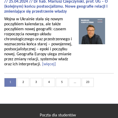
// 25.04.2024 // Dr hab. Mariusz Czepczyński, prof. UG – O
(kolejnym) końcu postsocjalizmu. Nowe geografie relacji i
zmieniające się przestrzenie władzy
Wojna w Ukrainie stała się nowym
początkiem kalendarza, ale także
początkiem nowej geografii: czasem
rozpoczęcia nowego układu
chronologicznego oraz przestrzennego i
wyznaczenia końca starej – powojennej,
postsocjalistycznej – epoki i początku
nowej. Geografia Europy ulega zmianie
przez zmiany relacji, systemów władz
oraz ich interpretacji.
[więcej]
1
2
3
4
5
...
23
Poczta dla studentów