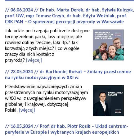
// 06.06.2024 // Dr hab. Marta Derek, dr hab. Sylwia Kulczyk,
prof. UW, mgr Tomasz Grzyb, dr hab. Edyta Woźniak, prof.
CBK PAN – O społecznej percepcji przyrody w Warszawie
Jak ludzie postrzegają publicznie dostępne
tereny zieleni: parki, lasy miejskie, ale
również doliny rzeczne, łąki itp.? Jak
korzystają z tych miejsc? I co w ogóle
znaczy dla nich kontakt z
przyrodą?
[więcej]
// 23.05.2024 // dr Bartłomiej Kołsut – Zmiany przestrzenne
na rynku motoryzacyjnym w XXI w.
Przedstawienie najważniejszych zmian
przestrzennych na rynku motoryzacyjnym
w XXI w., z uwzględnieniem perspektywy
globalnej i krajowej, dotyczącej
Polski.
[więcej]
// 16.05.2024 // Prof. dr hab. Piotr Rosik – Układ centrum-
peryferie w Europie i wybranych krajach europejskich