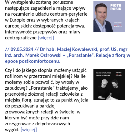
W wystąpieniu zostaną poruszone
następujące zagadnienia mające wpływ
na rozumienie układu centrum-peryferie
w Europie oraz w wybranych krajach
europejskich: dostępność potencjałowa,
intensywność przepływów oraz miary
centrograficzne
[więcej]
// 09.05.2024 // Dr hab. Maciej Kowalewski, prof. US, mgr
inż. arch. Marek Ostrowski – „Porastanie”. Relacje z florą w
epoce postkomfortocenu.
Czy i do jakiego stopnia możemy ustąpić
roślinom w przestrzeni miejskiej? Na ile
możemy sobie pozwolić, by wrosły w
zabudowę? „Porastanie” traktujemy jako
przenośnię złożonej relacji człowieka z
miejską florą, uznając to za punkt wyjścia
do poszukiwania bardziej
zrównoważonych relacji w świecie, w
którym być może przyjdzie nam
zrezygnować z dotychczasowych
wygód.
[więcej]