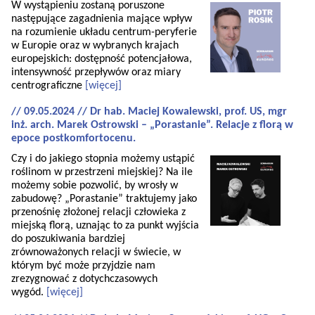
W wystąpieniu zostaną poruszone
następujące zagadnienia mające wpływ
na rozumienie układu centrum-peryferie
w Europie oraz w wybranych krajach
europejskich: dostępność potencjałowa,
intensywność przepływów oraz miary
centrograficzne
[więcej]
// 09.05.2024 // Dr hab. Maciej Kowalewski, prof. US, mgr
inż. arch. Marek Ostrowski – „Porastanie”. Relacje z florą w
epoce postkomfortocenu.
Czy i do jakiego stopnia możemy ustąpić
roślinom w przestrzeni miejskiej? Na ile
możemy sobie pozwolić, by wrosły w
zabudowę? „Porastanie” traktujemy jako
przenośnię złożonej relacji człowieka z
miejską florą, uznając to za punkt wyjścia
do poszukiwania bardziej
zrównoważonych relacji w świecie, w
którym być może przyjdzie nam
zrezygnować z dotychczasowych
wygód.
[więcej]