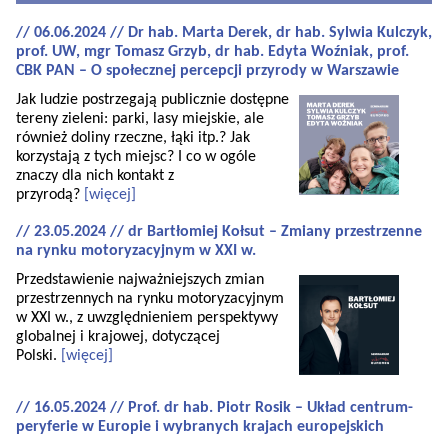
// 06.06.2024 // Dr hab. Marta Derek, dr hab. Sylwia Kulczyk,
prof. UW, mgr Tomasz Grzyb, dr hab. Edyta Woźniak, prof.
CBK PAN – O społecznej percepcji przyrody w Warszawie
Jak ludzie postrzegają publicznie dostępne
tereny zieleni: parki, lasy miejskie, ale
również doliny rzeczne, łąki itp.? Jak
korzystają z tych miejsc? I co w ogóle
znaczy dla nich kontakt z
przyrodą?
[więcej]
// 23.05.2024 // dr Bartłomiej Kołsut – Zmiany przestrzenne
na rynku motoryzacyjnym w XXI w.
Przedstawienie najważniejszych zmian
przestrzennych na rynku motoryzacyjnym
w XXI w., z uwzględnieniem perspektywy
globalnej i krajowej, dotyczącej
Polski.
[więcej]
// 16.05.2024 // Prof. dr hab. Piotr Rosik – Układ centrum-
peryferie w Europie i wybranych krajach europejskich