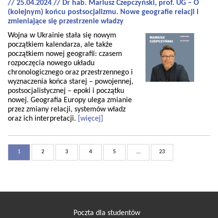
// 25.04.2024 // Dr hab. Mariusz Czepczyński, prof. UG – O
(kolejnym) końcu postsocjalizmu. Nowe geografie relacji i
zmieniające się przestrzenie władzy
Wojna w Ukrainie stała się nowym
początkiem kalendarza, ale także
początkiem nowej geografii: czasem
rozpoczęcia nowego układu
chronologicznego oraz przestrzennego i
wyznaczenia końca starej – powojennej,
postsocjalistycznej – epoki i początku
nowej. Geografia Europy ulega zmianie
przez zmiany relacji, systemów władz
oraz ich interpretacji.
[więcej]
1
2
3
4
5
...
23
Poczta dla studentów