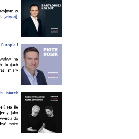
zacyjnym w
i.
[więcej]
 Europie i
 wpływ na
h krajach
raz miary
ch. Marek
ej? Na ile
jemy jako
 wyjścia do
 być może