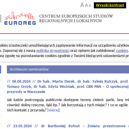
A
A
Wysoki kontrast
A
okies (ciasteczek) umożliwiających zapisywanie informacji na urządzeniu użytko
. Zapoznaj się z naszą
polityką prywatności
oraz opisem jak zablokować
cookies
asz zgodę na pozostawianie cookies zgodnie z Twoimi bieżącymi ustawieniami pr
Archiwum seminariów
// 06.06.2024 // Dr hab. Marta Derek, dr hab. Sylwia Kulczyk, pro
Tomasz Grzyb, dr hab. Edyta Woźniak, prof. CBK PAN – O społecznej
przyrody w Warszawie
Jak ludzie postrzegają publicznie dostępne tereny zieleni: parki, lasy mi
również doliny rzeczne, łąki itp.? Jak korzystają z tych miejsc? I co w ogóle
nich kontakt z przyrodą?
[więcej]
// 23.05.2024 // dr Bartłomiej Kołsut – Zmiany przestrzenne