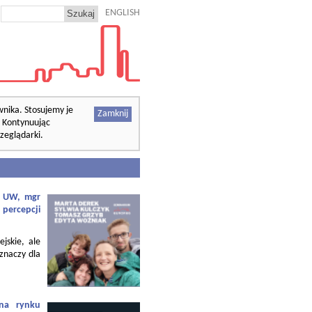
ENGLISH
wnika. Stosujemy je
Zamknij
. Kontynuując
zeglądarki.
f. UW, mgr
 percepcji
ejskie, ale
 znaczy dla
 na rynku