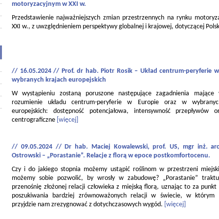
motoryzacyjnym w XXI w.
Przedstawienie najważniejszych zmian przestrzennych na rynku motory
XXI w., z uwzględnieniem perspektywy globalnej i krajowej, dotyczącej Polsk
// 16.05.2024 // Prof. dr hab. Piotr Rosik – Układ centrum-peryferie w
wybranych krajach europejskich
W wystąpieniu zostaną poruszone następujące zagadnienia mające
rozumienie układu centrum-peryferie w Europie oraz w wybranyc
europejskich: dostępność potencjałowa, intensywność przepływów o
centrograficzne
[więcej]
// 09.05.2024 // Dr hab. Maciej Kowalewski, prof. US, mgr inż. ar
Ostrowski – „Porastanie”. Relacje z florą w epoce postkomfortocenu.
Czy i do jakiego stopnia możemy ustąpić roślinom w przestrzeni miejski
możemy sobie pozwolić, by wrosły w zabudowę? „Porastanie” traktu
przenośnię złożonej relacji człowieka z miejską florą, uznając to za punkt
poszukiwania bardziej zrównoważonych relacji w świecie, w którym
przyjdzie nam zrezygnować z dotychczasowych wygód.
[więcej]