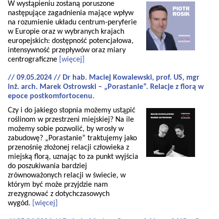
W wystąpieniu zostaną poruszone
następujące zagadnienia mające wpływ
na rozumienie układu centrum-peryferie
w Europie oraz w wybranych krajach
europejskich: dostępność potencjałowa,
intensywność przepływów oraz miary
centrograficzne
[więcej]
// 09.05.2024 // Dr hab. Maciej Kowalewski, prof. US, mgr
inż. arch. Marek Ostrowski – „Porastanie”. Relacje z florą w
epoce postkomfortocenu.
Czy i do jakiego stopnia możemy ustąpić
roślinom w przestrzeni miejskiej? Na ile
możemy sobie pozwolić, by wrosły w
zabudowę? „Porastanie” traktujemy jako
przenośnię złożonej relacji człowieka z
miejską florą, uznając to za punkt wyjścia
do poszukiwania bardziej
zrównoważonych relacji w świecie, w
którym być może przyjdzie nam
zrezygnować z dotychczasowych
wygód.
[więcej]