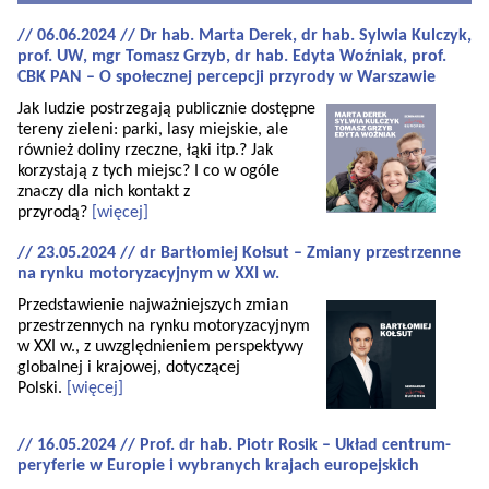
// 06.06.2024 // Dr hab. Marta Derek, dr hab. Sylwia Kulczyk,
prof. UW, mgr Tomasz Grzyb, dr hab. Edyta Woźniak, prof.
CBK PAN – O społecznej percepcji przyrody w Warszawie
Jak ludzie postrzegają publicznie dostępne
tereny zieleni: parki, lasy miejskie, ale
również doliny rzeczne, łąki itp.? Jak
korzystają z tych miejsc? I co w ogóle
znaczy dla nich kontakt z
przyrodą?
[więcej]
// 23.05.2024 // dr Bartłomiej Kołsut – Zmiany przestrzenne
na rynku motoryzacyjnym w XXI w.
Przedstawienie najważniejszych zmian
przestrzennych na rynku motoryzacyjnym
w XXI w., z uwzględnieniem perspektywy
globalnej i krajowej, dotyczącej
Polski.
[więcej]
// 16.05.2024 // Prof. dr hab. Piotr Rosik – Układ centrum-
peryferie w Europie i wybranych krajach europejskich