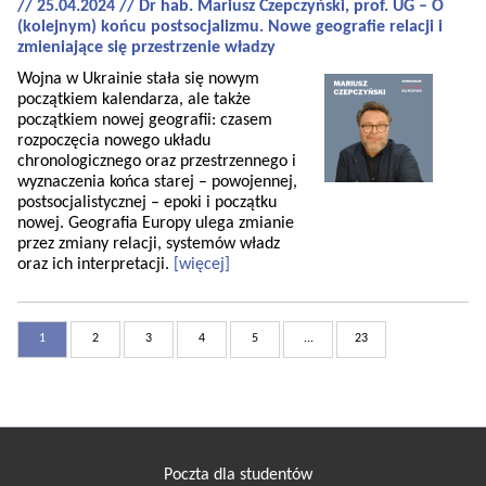
// 25.04.2024 // Dr hab. Mariusz Czepczyński, prof. UG – O
(kolejnym) końcu postsocjalizmu. Nowe geografie relacji i
zmieniające się przestrzenie władzy
Wojna w Ukrainie stała się nowym
początkiem kalendarza, ale także
początkiem nowej geografii: czasem
rozpoczęcia nowego układu
chronologicznego oraz przestrzennego i
wyznaczenia końca starej – powojennej,
postsocjalistycznej – epoki i początku
nowej. Geografia Europy ulega zmianie
przez zmiany relacji, systemów władz
oraz ich interpretacji.
[więcej]
1
2
3
4
5
...
23
Poczta dla studentów