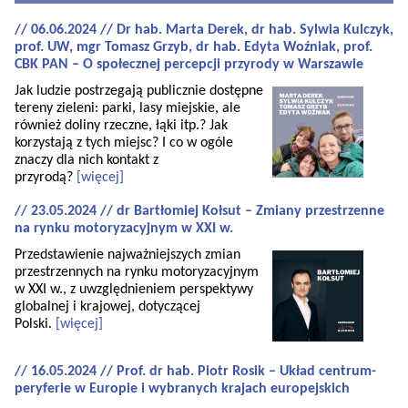
// 06.06.2024 // Dr hab. Marta Derek, dr hab. Sylwia Kulczyk,
prof. UW, mgr Tomasz Grzyb, dr hab. Edyta Woźniak, prof.
CBK PAN – O społecznej percepcji przyrody w Warszawie
Jak ludzie postrzegają publicznie dostępne
tereny zieleni: parki, lasy miejskie, ale
również doliny rzeczne, łąki itp.? Jak
korzystają z tych miejsc? I co w ogóle
znaczy dla nich kontakt z
przyrodą?
[więcej]
// 23.05.2024 // dr Bartłomiej Kołsut – Zmiany przestrzenne
na rynku motoryzacyjnym w XXI w.
Przedstawienie najważniejszych zmian
przestrzennych na rynku motoryzacyjnym
w XXI w., z uwzględnieniem perspektywy
globalnej i krajowej, dotyczącej
Polski.
[więcej]
// 16.05.2024 // Prof. dr hab. Piotr Rosik – Układ centrum-
peryferie w Europie i wybranych krajach europejskich