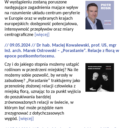
W wystąpieniu zostaną poruszone
następujące zagadnienia mające wpływ
na rozumienie układu centrum-peryferie
w Europie oraz w wybranych krajach
europejskich: dostępność potencjałowa,
intensywność przepływów oraz miary
centrograficzne
[więcej]
// 09.05.2024 // Dr hab. Maciej Kowalewski, prof. US, mgr
inż. arch. Marek Ostrowski – „Porastanie”. Relacje z florą w
epoce postkomfortocenu.
Czy i do jakiego stopnia możemy ustąpić
roślinom w przestrzeni miejskiej? Na ile
możemy sobie pozwolić, by wrosły w
zabudowę? „Porastanie” traktujemy jako
przenośnię złożonej relacji człowieka z
miejską florą, uznając to za punkt wyjścia
do poszukiwania bardziej
zrównoważonych relacji w świecie, w
którym być może przyjdzie nam
zrezygnować z dotychczasowych
wygód.
[więcej]