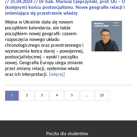
// 25.04.2024 // Dr hab. Mariusz Czepczyński, prof. UG – O
(kolejnym) końcu postsocjalizmu. Nowe geografie relacji i
zmieniające się przestrzenie władzy
Wojna w Ukrainie stała się nowym
początkiem kalendarza, ale także
początkiem nowej geografii: czasem
rozpoczęcia nowego układu
chronologicznego oraz przestrzennego i
wyznaczenia końca starej – powojennej,
postsocjalistycznej – epoki i początku
nowej. Geografia Europy ulega zmianie
przez zmiany relacji, systemów władz
oraz ich interpretacji.
[więcej]
1
2
3
4
5
...
23
Poczta dla studentów