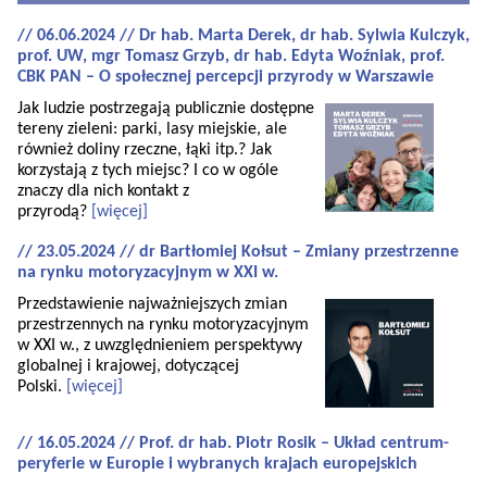
// 06.06.2024 // Dr hab. Marta Derek, dr hab. Sylwia Kulczyk,
prof. UW, mgr Tomasz Grzyb, dr hab. Edyta Woźniak, prof.
CBK PAN – O społecznej percepcji przyrody w Warszawie
Jak ludzie postrzegają publicznie dostępne
tereny zieleni: parki, lasy miejskie, ale
również doliny rzeczne, łąki itp.? Jak
korzystają z tych miejsc? I co w ogóle
znaczy dla nich kontakt z
przyrodą?
[więcej]
// 23.05.2024 // dr Bartłomiej Kołsut – Zmiany przestrzenne
na rynku motoryzacyjnym w XXI w.
Przedstawienie najważniejszych zmian
przestrzennych na rynku motoryzacyjnym
w XXI w., z uwzględnieniem perspektywy
globalnej i krajowej, dotyczącej
Polski.
[więcej]
// 16.05.2024 // Prof. dr hab. Piotr Rosik – Układ centrum-
peryferie w Europie i wybranych krajach europejskich