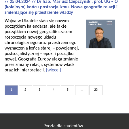
// 25.04.2024 // Dr hab. Mariusz Czepczyński, prof. UG – O
(kolejnym) końcu postsocjalizmu. Nowe geografie relacji i
zmieniające się przestrzenie władzy
Wojna w Ukrainie stała się nowym
początkiem kalendarza, ale także
początkiem nowej geografii: czasem
rozpoczęcia nowego układu
chronologicznego oraz przestrzennego i
wyznaczenia końca starej – powojennej,
postsocjalistycznej – epoki i początku
nowej. Geografia Europy ulega zmianie
przez zmiany relacji, systemów władz
oraz ich interpretacji.
[więcej]
1
2
3
4
5
...
23
Poczta dla studentów