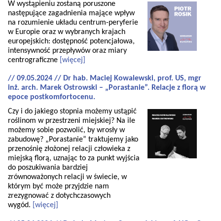
W wystąpieniu zostaną poruszone
następujące zagadnienia mające wpływ
na rozumienie układu centrum-peryferie
w Europie oraz w wybranych krajach
europejskich: dostępność potencjałowa,
intensywność przepływów oraz miary
centrograficzne
[więcej]
// 09.05.2024 // Dr hab. Maciej Kowalewski, prof. US, mgr
inż. arch. Marek Ostrowski – „Porastanie”. Relacje z florą w
epoce postkomfortocenu.
Czy i do jakiego stopnia możemy ustąpić
roślinom w przestrzeni miejskiej? Na ile
możemy sobie pozwolić, by wrosły w
zabudowę? „Porastanie” traktujemy jako
przenośnię złożonej relacji człowieka z
miejską florą, uznając to za punkt wyjścia
do poszukiwania bardziej
zrównoważonych relacji w świecie, w
którym być może przyjdzie nam
zrezygnować z dotychczasowych
wygód.
[więcej]