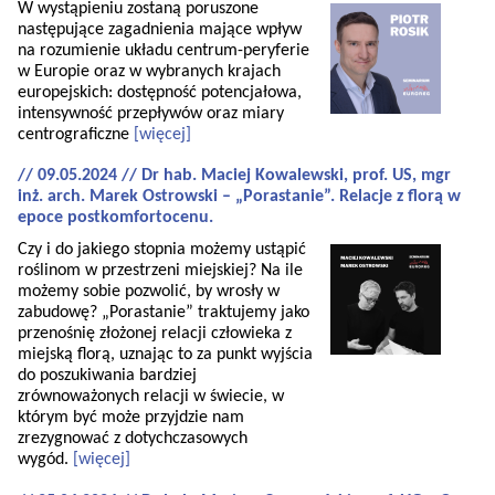
W wystąpieniu zostaną poruszone
następujące zagadnienia mające wpływ
na rozumienie układu centrum-peryferie
w Europie oraz w wybranych krajach
europejskich: dostępność potencjałowa,
intensywność przepływów oraz miary
centrograficzne
[więcej]
// 09.05.2024 // Dr hab. Maciej Kowalewski, prof. US, mgr
inż. arch. Marek Ostrowski – „Porastanie”. Relacje z florą w
epoce postkomfortocenu.
Czy i do jakiego stopnia możemy ustąpić
roślinom w przestrzeni miejskiej? Na ile
możemy sobie pozwolić, by wrosły w
zabudowę? „Porastanie” traktujemy jako
przenośnię złożonej relacji człowieka z
miejską florą, uznając to za punkt wyjścia
do poszukiwania bardziej
zrównoważonych relacji w świecie, w
którym być może przyjdzie nam
zrezygnować z dotychczasowych
wygód.
[więcej]