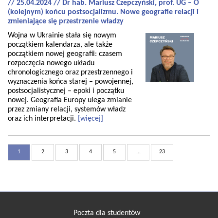
// 25.04.2024 // Dr hab. Mariusz Czepczyński, prof. UG – O
(kolejnym) końcu postsocjalizmu. Nowe geografie relacji i
zmieniające się przestrzenie władzy
Wojna w Ukrainie stała się nowym
początkiem kalendarza, ale także
początkiem nowej geografii: czasem
rozpoczęcia nowego układu
chronologicznego oraz przestrzennego i
wyznaczenia końca starej – powojennej,
postsocjalistycznej – epoki i początku
nowej. Geografia Europy ulega zmianie
przez zmiany relacji, systemów władz
oraz ich interpretacji.
[więcej]
1
2
3
4
5
...
23
Poczta dla studentów