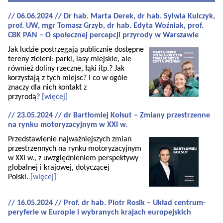
// 06.06.2024 // Dr hab. Marta Derek, dr hab. Sylwia Kulczyk,
prof. UW, mgr Tomasz Grzyb, dr hab. Edyta Woźniak, prof.
CBK PAN – O społecznej percepcji przyrody w Warszawie
Jak ludzie postrzegają publicznie dostępne
tereny zieleni: parki, lasy miejskie, ale
również doliny rzeczne, łąki itp.? Jak
korzystają z tych miejsc? I co w ogóle
znaczy dla nich kontakt z
przyrodą?
[więcej]
// 23.05.2024 // dr Bartłomiej Kołsut – Zmiany przestrzenne
na rynku motoryzacyjnym w XXI w.
Przedstawienie najważniejszych zmian
przestrzennych na rynku motoryzacyjnym
w XXI w., z uwzględnieniem perspektywy
globalnej i krajowej, dotyczącej
Polski.
[więcej]
// 16.05.2024 // Prof. dr hab. Piotr Rosik – Układ centrum-
peryferie w Europie i wybranych krajach europejskich