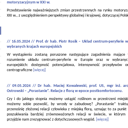
motoryzacyjnym w XXI w.
Przedstawienie najważniejszych zmian przestrzennych na rynku motory
XXI w., z uwzględnieniem perspektywy globalnej i krajowej, dotyczącej Polsk
// 16.05.2024 // Prof. dr hab. Piotr Rosik – Układ centrum-peryferie w
wybranych krajach europejskich
W wystąpieniu zostaną poruszone następujące zagadnienia mające
rozumienie układu centrum-peryferie w Europie oraz w wybranyc
europejskich: dostępność potencjałowa, intensywność przepływów o
centrograficzne
[więcej]
// 09.05.2024 // Dr hab. Maciej Kowalewski, prof. US, mgr inż. ar
Ostrowski – „Porastanie”. Relacje z florą w epoce postkomfortocenu.
Czy i do jakiego stopnia możemy ustąpić roślinom w przestrzeni miejski
możemy sobie pozwolić, by wrosły w zabudowę? „Porastanie” traktu
przenośnię złożonej relacji człowieka z miejską florą, uznając to za punkt
poszukiwania bardziej zrównoważonych relacji w świecie, w którym
przyjdzie nam zrezygnować z dotychczasowych wygód.
[więcej]