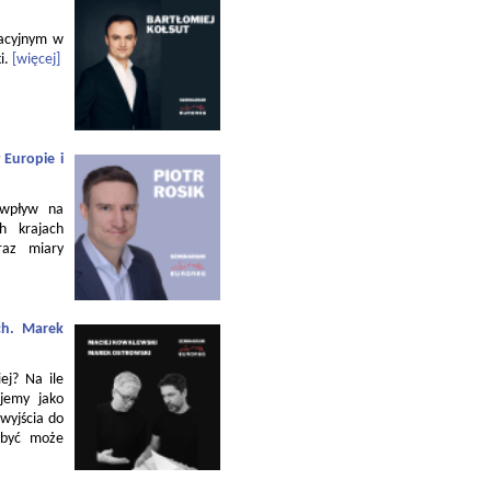
zacyjnym w
i.
[więcej]
 Europie i
 wpływ na
h krajach
raz miary
ch. Marek
ej? Na ile
jemy jako
 wyjścia do
 być może