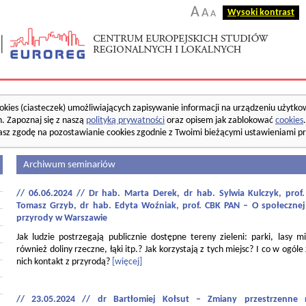
A
A
Wysoki kontrast
A
okies (ciasteczek) umożliwiających zapisywanie informacji na urządzeniu użytko
. Zapoznaj się z naszą
polityką prywatności
oraz opisem jak zablokować
cookies
asz zgodę na pozostawianie cookies zgodnie z Twoimi bieżącymi ustawieniami pr
Archiwum seminariów
// 06.06.2024 // Dr hab. Marta Derek, dr hab. Sylwia Kulczyk, pro
Tomasz Grzyb, dr hab. Edyta Woźniak, prof. CBK PAN – O społecznej
przyrody w Warszawie
Jak ludzie postrzegają publicznie dostępne tereny zieleni: parki, lasy mi
również doliny rzeczne, łąki itp.? Jak korzystają z tych miejsc? I co w ogóle
nich kontakt z przyrodą?
[więcej]
// 23.05.2024 // dr Bartłomiej Kołsut – Zmiany przestrzenne