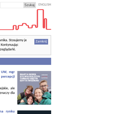
ENGLISH
wnika. Stosujemy je
Zamknij
. Kontynuując
zeglądarki.
f. UW, mgr
 percepcji
ejskie, ale
 znaczy dla
 na rynku