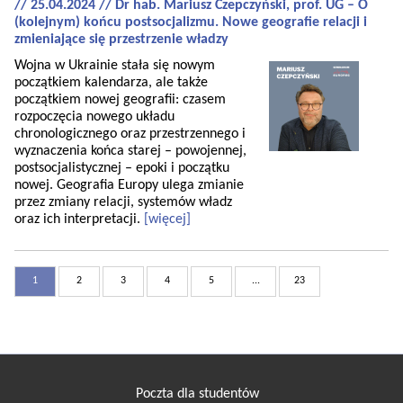
// 25.04.2024 // Dr hab. Mariusz Czepczyński, prof. UG – O
(kolejnym) końcu postsocjalizmu. Nowe geografie relacji i
zmieniające się przestrzenie władzy
Wojna w Ukrainie stała się nowym
początkiem kalendarza, ale także
początkiem nowej geografii: czasem
rozpoczęcia nowego układu
chronologicznego oraz przestrzennego i
wyznaczenia końca starej – powojennej,
postsocjalistycznej – epoki i początku
nowej. Geografia Europy ulega zmianie
przez zmiany relacji, systemów władz
oraz ich interpretacji.
[więcej]
1
2
3
4
5
...
23
Poczta dla studentów