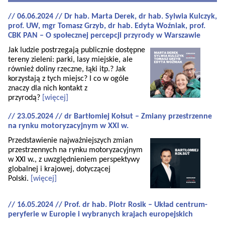
// 06.06.2024 // Dr hab. Marta Derek, dr hab. Sylwia Kulczyk,
prof. UW, mgr Tomasz Grzyb, dr hab. Edyta Woźniak, prof.
CBK PAN – O społecznej percepcji przyrody w Warszawie
Jak ludzie postrzegają publicznie dostępne
tereny zieleni: parki, lasy miejskie, ale
również doliny rzeczne, łąki itp.? Jak
korzystają z tych miejsc? I co w ogóle
znaczy dla nich kontakt z
przyrodą?
[więcej]
// 23.05.2024 // dr Bartłomiej Kołsut – Zmiany przestrzenne
na rynku motoryzacyjnym w XXI w.
Przedstawienie najważniejszych zmian
przestrzennych na rynku motoryzacyjnym
w XXI w., z uwzględnieniem perspektywy
globalnej i krajowej, dotyczącej
Polski.
[więcej]
// 16.05.2024 // Prof. dr hab. Piotr Rosik – Układ centrum-
peryferie w Europie i wybranych krajach europejskich