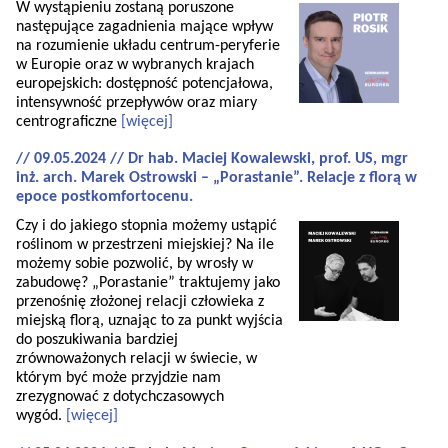
W wystąpieniu zostaną poruszone
następujące zagadnienia mające wpływ
na rozumienie układu centrum-peryferie
w Europie oraz w wybranych krajach
europejskich: dostępność potencjałowa,
intensywność przepływów oraz miary
centrograficzne
[więcej]
// 09.05.2024 // Dr hab. Maciej Kowalewski, prof. US, mgr
inż. arch. Marek Ostrowski – „Porastanie”. Relacje z florą w
epoce postkomfortocenu.
Czy i do jakiego stopnia możemy ustąpić
roślinom w przestrzeni miejskiej? Na ile
możemy sobie pozwolić, by wrosły w
zabudowę? „Porastanie” traktujemy jako
przenośnię złożonej relacji człowieka z
miejską florą, uznając to za punkt wyjścia
do poszukiwania bardziej
zrównoważonych relacji w świecie, w
którym być może przyjdzie nam
zrezygnować z dotychczasowych
wygód.
[więcej]