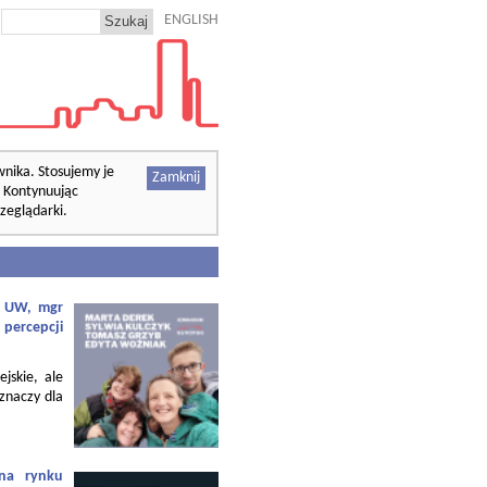
ENGLISH
wnika. Stosujemy je
Zamknij
. Kontynuując
zeglądarki.
f. UW, mgr
 percepcji
ejskie, ale
 znaczy dla
 na rynku