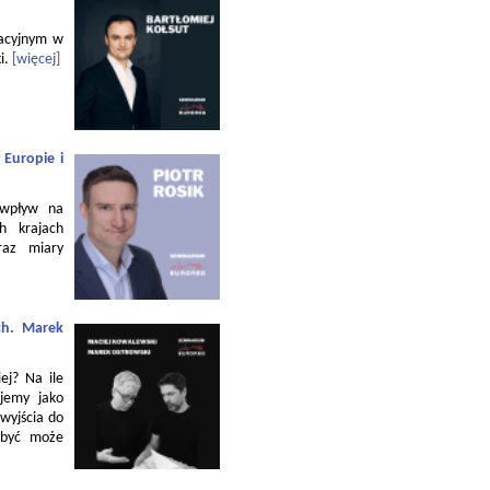
zacyjnym w
i.
[więcej]
 Europie i
 wpływ na
h krajach
raz miary
ch. Marek
ej? Na ile
jemy jako
 wyjścia do
 być może