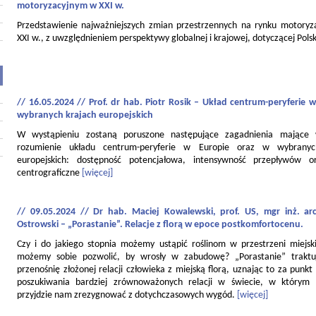
motoryzacyjnym w XXI w.
Przedstawienie najważniejszych zmian przestrzennych na rynku motory
XXI w., z uwzględnieniem perspektywy globalnej i krajowej, dotyczącej Polsk
// 16.05.2024 // Prof. dr hab. Piotr Rosik – Układ centrum-peryferie w
wybranych krajach europejskich
W wystąpieniu zostaną poruszone następujące zagadnienia mające
rozumienie układu centrum-peryferie w Europie oraz w wybranyc
europejskich: dostępność potencjałowa, intensywność przepływów o
centrograficzne
[więcej]
// 09.05.2024 // Dr hab. Maciej Kowalewski, prof. US, mgr inż. ar
Ostrowski – „Porastanie”. Relacje z florą w epoce postkomfortocenu.
Czy i do jakiego stopnia możemy ustąpić roślinom w przestrzeni miejski
możemy sobie pozwolić, by wrosły w zabudowę? „Porastanie” traktu
przenośnię złożonej relacji człowieka z miejską florą, uznając to za punkt
poszukiwania bardziej zrównoważonych relacji w świecie, w którym
przyjdzie nam zrezygnować z dotychczasowych wygód.
[więcej]