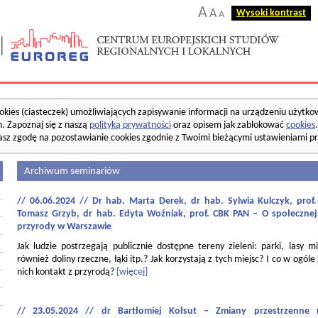
A
A
Wysoki kontrast
A
okies (ciasteczek) umożliwiających zapisywanie informacji na urządzeniu użytko
. Zapoznaj się z naszą
polityką prywatności
oraz opisem jak zablokować
cookies
asz zgodę na pozostawianie cookies zgodnie z Twoimi bieżącymi ustawieniami pr
Archiwum seminariów
// 06.06.2024 // Dr hab. Marta Derek, dr hab. Sylwia Kulczyk, pro
Tomasz Grzyb, dr hab. Edyta Woźniak, prof. CBK PAN – O społecznej
przyrody w Warszawie
Jak ludzie postrzegają publicznie dostępne tereny zieleni: parki, lasy mi
również doliny rzeczne, łąki itp.? Jak korzystają z tych miejsc? I co w ogóle
nich kontakt z przyrodą?
[więcej]
// 23.05.2024 // dr Bartłomiej Kołsut – Zmiany przestrzenne