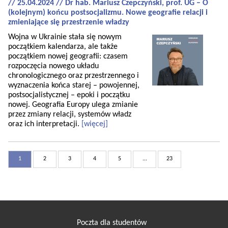
// 25.04.2024 // Dr hab. Mariusz Czepczyński, prof. UG – O
(kolejnym) końcu postsocjalizmu. Nowe geografie relacji i
zmieniające się przestrzenie władzy
Wojna w Ukrainie stała się nowym
początkiem kalendarza, ale także
początkiem nowej geografii: czasem
rozpoczęcia nowego układu
chronologicznego oraz przestrzennego i
wyznaczenia końca starej – powojennej,
postsocjalistycznej – epoki i początku
nowej. Geografia Europy ulega zmianie
przez zmiany relacji, systemów władz
oraz ich interpretacji.
[więcej]
1
2
3
4
5
...
23
Poczta dla studentów