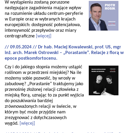
W wystąpieniu zostaną poruszone
następujące zagadnienia mające wpływ
na rozumienie układu centrum-peryferie
w Europie oraz w wybranych krajach
europejskich: dostępność potencjałowa,
intensywność przepływów oraz miary
centrograficzne
[więcej]
// 09.05.2024 // Dr hab. Maciej Kowalewski, prof. US, mgr
inż. arch. Marek Ostrowski – „Porastanie”. Relacje z florą w
epoce postkomfortocenu.
Czy i do jakiego stopnia możemy ustąpić
roślinom w przestrzeni miejskiej? Na ile
możemy sobie pozwolić, by wrosły w
zabudowę? „Porastanie” traktujemy jako
przenośnię złożonej relacji człowieka z
miejską florą, uznając to za punkt wyjścia
do poszukiwania bardziej
zrównoważonych relacji w świecie, w
którym być może przyjdzie nam
zrezygnować z dotychczasowych
wygód.
[więcej]