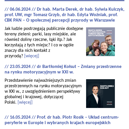
// 06.06.2024 // Dr hab. Marta Derek, dr hab. Sylwia Kulczyk,
prof. UW, mgr Tomasz Grzyb, dr hab. Edyta Woźniak, prof.
CBK PAN – O społecznej percepcji przyrody w Warszawie
Jak ludzie postrzegają publicznie dostępne
tereny zieleni: parki, lasy miejskie, ale
również doliny rzeczne, łąki itp.? Jak
korzystają z tych miejsc? I co w ogóle
znaczy dla nich kontakt z
przyrodą?
[więcej]
// 23.05.2024 // dr Bartłomiej Kołsut – Zmiany przestrzenne
na rynku motoryzacyjnym w XXI w.
Przedstawienie najważniejszych zmian
przestrzennych na rynku motoryzacyjnym
w XXI w., z uwzględnieniem perspektywy
globalnej i krajowej, dotyczącej
Polski.
[więcej]
// 16.05.2024 // Prof. dr hab. Piotr Rosik – Układ centrum-
peryferie w Europie i wybranych krajach europejskich